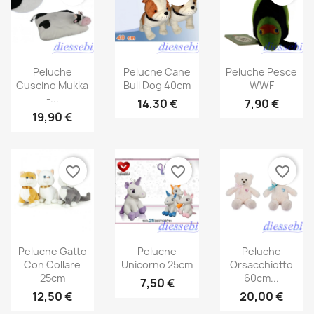
Peluche
Peluche Cane
Peluche Pesce
Cuscino Mukka
Bull Dog 40cm
WWF
-...
14,30 €
7,90 €
19,90 €
favorite_border
favorite_border
favorite_border
Peluche Gatto
Peluche
Peluche
Con Collare
Unicorno 25cm
Orsacchiotto
25cm
60cm...
7,50 €
12,50 €
20,00 €