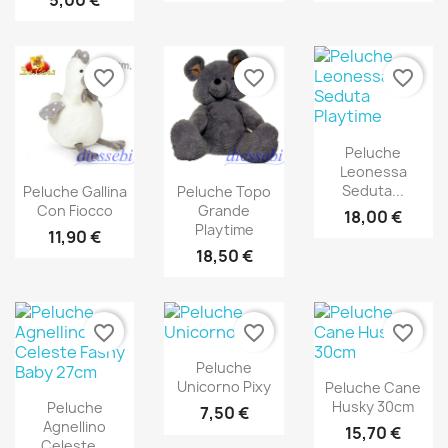
5,00 €
favorite_border
favorite_border
favorite_border
Peluche
Leonessa
Seduta...
Peluche Gallina
Peluche Topo
Con Fiocco
Grande
18,00 €
Playtime
11,90 €
18,50 €
favorite_border
favorite_border
favorite_border
Peluche
Unicorno Pixy
Peluche Cane
Husky 30cm
Peluche
7,50 €
Agnellino
15,70 €
Celeste...