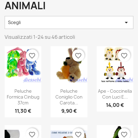
ANIMALI

Scegli
Visualizzati 1-24 su 46 articoli
favorite_border
favorite_border
favorite_border
Peluche
Peluche
Ape - Coccinella
Formica Cinbug
Coniglio Con
Con Luci E...
37cm
Carota...
14,00 €
11,30 €
9,90 €
favorite_border
favorite_border
favorite_border