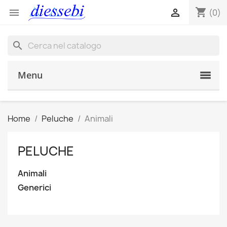
shopping_cart


(0)
search
Menu
Home
Peluche
Animali
PELUCHE
Animali
Generici