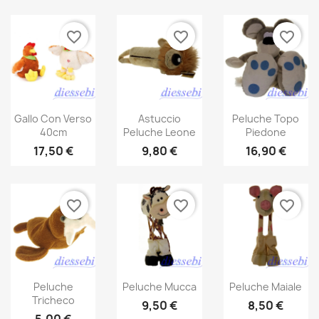
favorite_border
favorite_border
favorite_border
Gallo Con Verso
Astuccio
Peluche Topo
40cm
Peluche Leone
Piedone
17,50 €
9,80 €
16,90 €
favorite_border
favorite_border
favorite_border
Peluche
Peluche Mucca
Peluche Maiale
Tricheco
9,50 €
8,50 €