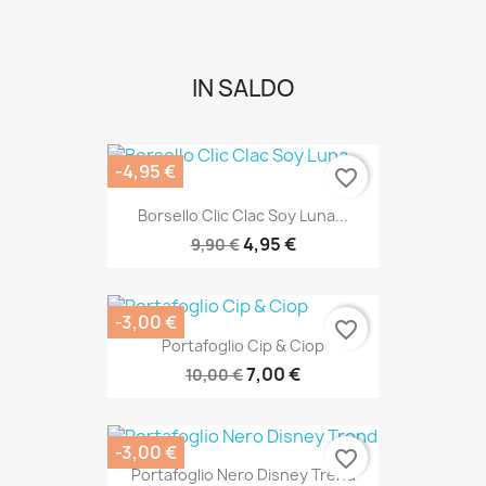
IN SALDO
-4,95 €
favorite_border
Borsello Clic Clac Soy Luna...
4,95 €
9,90 €
-3,00 €
favorite_border
Portafoglio Cip & Ciop
7,00 €
10,00 €
-3,00 €
favorite_border
Portafoglio Nero Disney Trend