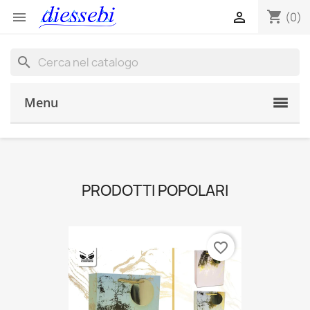
shopping_cart


(0)
search
Menu
PRODOTTI POPOLARI
favorite_border