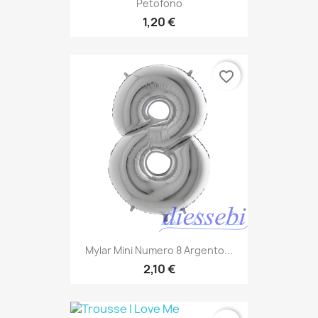
Petofono
1,20 €
favorite_border
Mylar Mini Numero 8 Argento...
2,10 €