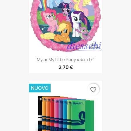
Mylar My Little Pony 43cm 17''
2,70 €
NUOVO
favorite_border