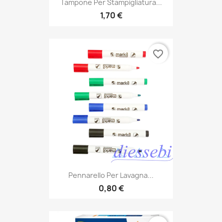
Tampone Per Stampigliatura...
1,70 €
favorite_border
Pennarello Per Lavagna...
0,80 €