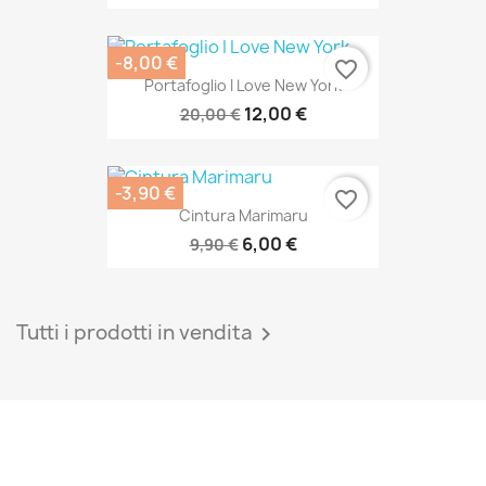
-8,00 €
favorite_border
Portafoglio I Love New York
12,00 €
20,00 €
-3,90 €
favorite_border
Cintura Marimaru
6,00 €
9,90 €
Tutti i prodotti in vendita
