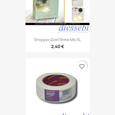
Shopper Gold Shine Mis XL
2,40 €
favorite_border