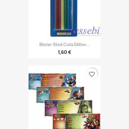
Blister Stick Colla Glitter...
1,60 €
favorite_border