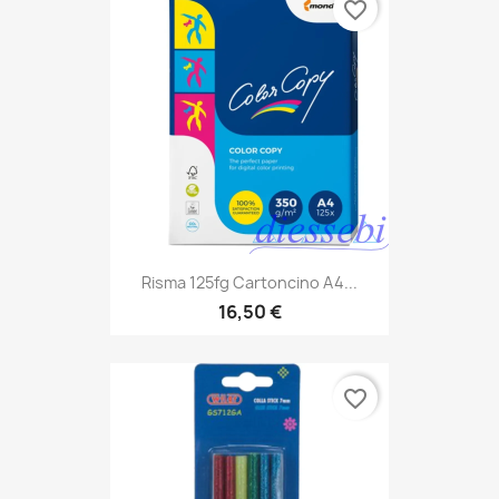
favorite_border
Risma 125fg Cartoncino A4...
16,50 €
favorite_border