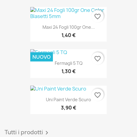
favorite_border
Maxi 24 Fogli 100gr One...
1,40 €
NUOVO
favorite_border
Fermagli 5 TQ
1,30 €
favorite_border
Uni Paint Verde Scuro
3,90 €
Tutti i prodotti
