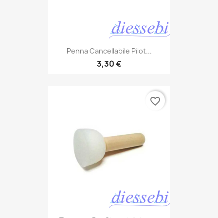
Penna Cancellabile Pilot...
3,30 €
favorite_border