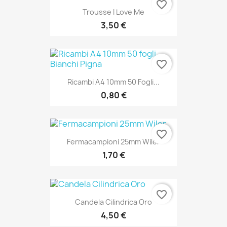
favorite_border
Trousse I Love Me
3,50 €
favorite_border
Ricambi A4 10mm 50 Fogli...
0,80 €
favorite_border
Fermacampioni 25mm Wiler
1,70 €
favorite_border
Candela Cilindrica Oro
4,50 €