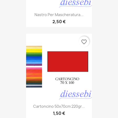
Nastro Per Mascheratura...
2,50 €
favorite_border
Cartoncino 50x70cm 220gr...
1,50 €