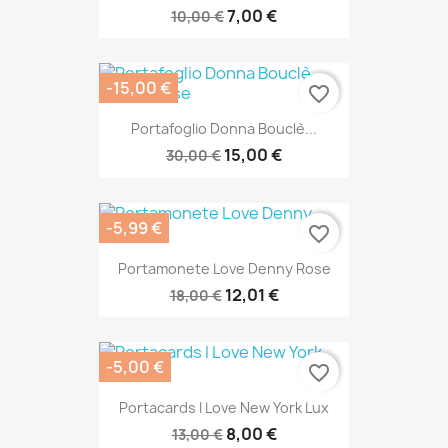
7,00 €
10,00 €
-15,00 €
favorite_border
Portafoglio Donna Bouclè...
15,00 €
30,00 €
-5,99 €
favorite_border
Portamonete Love Denny Rose
12,01 €
18,00 €
-5,00 €
favorite_border
Portacards I Love New York Lux
8,00 €
13,00 €