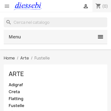
shopping_cart


(0)
search
Menu
Home
Arte
Fustelle
ARTE
Adigraf
Creta
Flatting
Fustelle