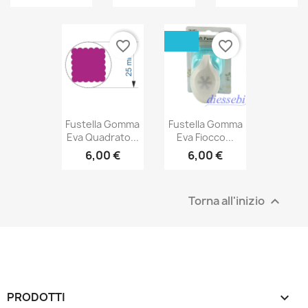
favorite_border
favorite_border
Fustella Gomma
Fustella Gomma
Eva Quadrato...
Eva Fiocco...
6,00 €
6,00 €
Torna all'inizio

PRODOTTI
