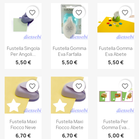
favorite_border
favorite_border
favorite_border
Fustella Singola
Fustella Gomma
Fustella Gomma
Per Angoli...
Eva Farfalla
Eva Abete
5,50 €
5,50 €
5,50 €
favorite_border
favorite_border
favorite_border
Fustella Maxi
Fustella Maxi
Fustella Per
Fiocco Neve
Fiocco Abete
Gomma Eva...
6,70 €
6,70 €
5,00 €