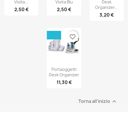
Visita...
Visita Blu
Desk
Organizer...
2,50 €
2,50 €
3,20 €
favorite_border
Portaoggetti
Desk Organizer
11,30 €
Torna all'inizio
