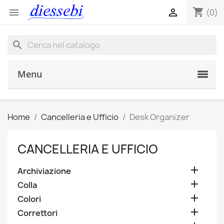
shopping_cart


(0)
search
Menu
Home
Cancelleria e Ufficio
Desk Organizer
CANCELLERIA E UFFICIO

Archiviazione

Colla

Colori

Correttori