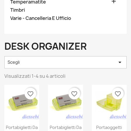

Temperamatite
Timbri
Varie - Cancelleria E Ufficio
DESK ORGANIZER

Scegli
Visualizzati 1-4 su 4 articoli
favorite_border
favorite_border
favorite_border
Portabiglietti Da
Portabiglietti Da
Portaoggetti