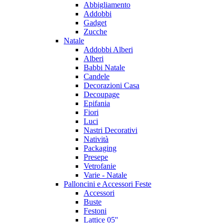
Abbigliamento
Addobbi
Gadget
Zucche
Natale
Addobbi Alberi
Alberi
Babbi Natale
Candele
Decorazioni Casa
Decoupage
Epifania
Fiori
Luci
Nastri Decorativi
Natività
Packaging
Presepe
Vetrofanie
Varie - Natale
Palloncini e Accessori Feste
Accessori
Buste
Festoni
Lattice 05''