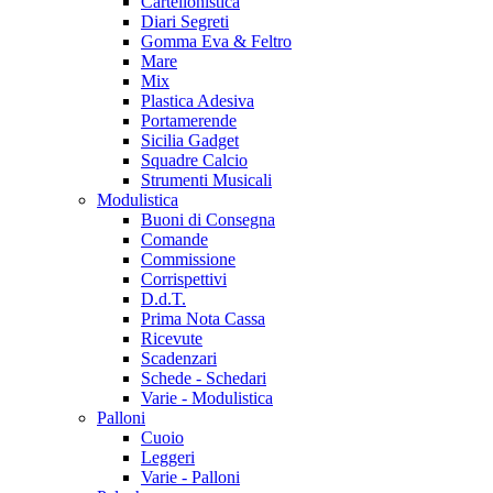
Cartellonistica
Diari Segreti
Gomma Eva & Feltro
Mare
Mix
Plastica Adesiva
Portamerende
Sicilia Gadget
Squadre Calcio
Strumenti Musicali
Modulistica
Buoni di Consegna
Comande
Commissione
Corrispettivi
D.d.T.
Prima Nota Cassa
Ricevute
Scadenzari
Schede - Schedari
Varie - Modulistica
Palloni
Cuoio
Leggeri
Varie - Palloni