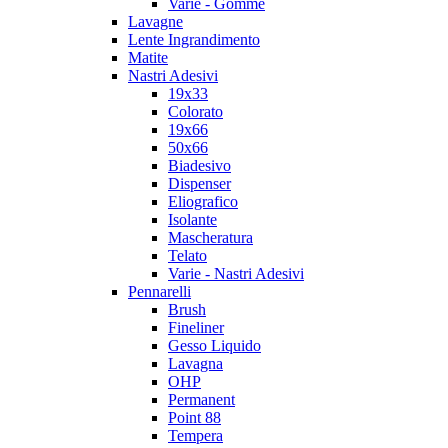
Varie - Gomme
Lavagne
Lente Ingrandimento
Matite
Nastri Adesivi
19x33
Colorato
19x66
50x66
Biadesivo
Dispenser
Eliografico
Isolante
Mascheratura
Telato
Varie - Nastri Adesivi
Pennarelli
Brush
Fineliner
Gesso Liquido
Lavagna
OHP
Permanent
Point 88
Tempera