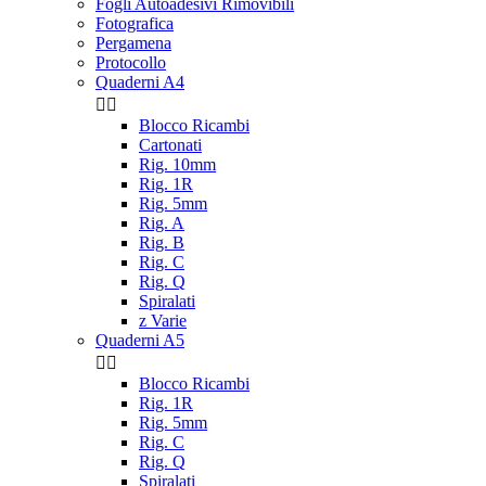
Fogli Autoadesivi Rimovibili
Fotografica
Pergamena
Protocollo
Quaderni A4


Blocco Ricambi
Cartonati
Rig. 10mm
Rig. 1R
Rig. 5mm
Rig. A
Rig. B
Rig. C
Rig. Q
Spiralati
z Varie
Quaderni A5


Blocco Ricambi
Rig. 1R
Rig. 5mm
Rig. C
Rig. Q
Spiralati