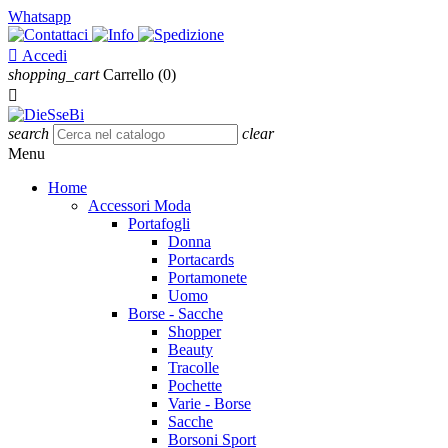
Whatsapp

Accedi
shopping_cart
Carrello
(0)

search
clear
Menu
Home
Accessori Moda
Portafogli
Donna
Portacards
Portamonete
Uomo
Borse - Sacche
Shopper
Beauty
Tracolle
Pochette
Varie - Borse
Sacche
Borsoni Sport