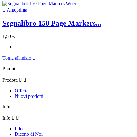

Anteprima
Segnalibro 150 Page Markers...
1,50 €
Torna all'inizio

Prodotti
Prodotti


Offerte
Nuovi prodotti
Info
Info


Info
Dicono di Noi