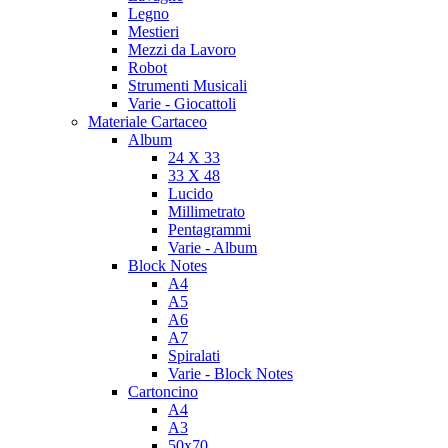
Legno
Mestieri
Mezzi da Lavoro
Robot
Strumenti Musicali
Varie - Giocattoli
Materiale Cartaceo
Album
24 X 33
33 X 48
Lucido
Millimetrato
Pentagrammi
Varie - Album
Block Notes
A4
A5
A6
A7
Spiralati
Varie - Block Notes
Cartoncino
A4
A3
50x70