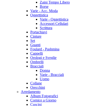
Zaini Tempo Libero
Borse
Varie - Acc. Moda
Oggettistica
Varie - Oggettistica
Accessori Cellulari
Scrittura
Portachiavi
Cinture
Set
Guanti
Foulard - Pashmina
Cappelli
Orologi e Sveglie
Ombrelli
Bracciali
Donna
Varie - Bracciali
Uomo
Collane
Orecchini
Arredamento
Album Fotografici
Cornice a Giorno
Cuscini