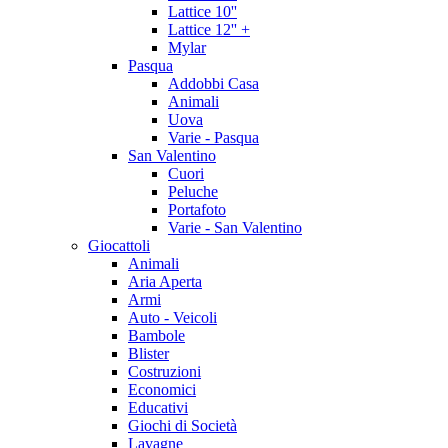
Lattice 10''
Lattice 12'' +
Mylar
Pasqua
Addobbi Casa
Animali
Uova
Varie - Pasqua
San Valentino
Cuori
Peluche
Portafoto
Varie - San Valentino
Giocattoli
Animali
Aria Aperta
Armi
Auto - Veicoli
Bambole
Blister
Costruzioni
Economici
Educativi
Giochi di Società
Lavagne