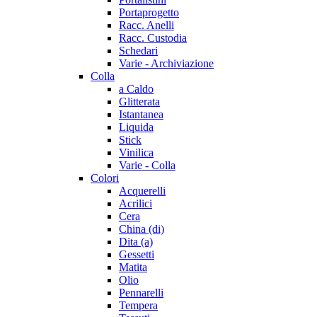
Portaprogetto
Racc. Anelli
Racc. Custodia
Schedari
Varie - Archiviazione
Colla
a Caldo
Glitterata
Istantanea
Liquida
Stick
Vinilica
Varie - Colla
Colori
Acquerelli
Acrilici
Cera
China (di)
Dita (a)
Gessetti
Matita
Olio
Pennarelli
Tempera