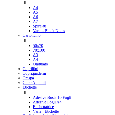


A4
A5
A6
A7
Spiralati
Varie - Block Notes
Cartoncino


50x70
70x100
A3
A4
Ondulato
Coprilibri
Copriquaderni
Crespa
Cubo Appunti
Etichette


Adesive Busta 10 Fogli
Adesive Fogli A4
Etichettatrice
Varie - Etichette