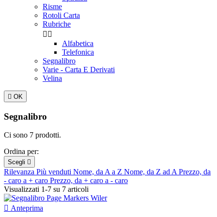
Risme
Rotoli Carta
Rubriche


Alfabetica
Telefonica
Segnalibro
Varie - Carta E Derivati
Velina

OK
Segnalibro
Ci sono 7 prodotti.
Ordina per:
Scegli

Rilevanza
Più venduti
Nome, da A a Z
Nome, da Z ad A
Prezzo, da
- caro a + caro
Prezzo, da + caro a - caro
Visualizzati 1-7 su 7 articoli

Anteprima