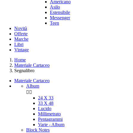
Americano
Asilo
Estensibile
Messenger
Teen
Novità
Offerte
Marche
Libri
Vintage
Home
Materiale Cartaceo
Segnalibro
Materiale Cartaceo
Album


24 X 33
33 X 48
Lucido
Millimetrato
Pentagrammi
Varie - Album
Block Notes