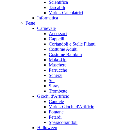
Scientifica
Tascabili
Varie - Calcolatrici
Informatica
Feste
Carnevale
Accessori
Cappelli
Coriandoli e Stelle Filanti
Costume Adulti
Costume Bambini
Make-Up
Maschere
Parrucche
Scherzi
Set
Spray
Trombette
Giochi d'Artificio
Candele
Varie - Giochi d'Artificio
Fontane
Petardi
Sparacoriandoli
Halloween