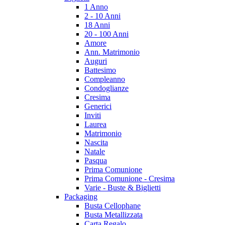
1 Anno
2 - 10 Anni
18 Anni
20 - 100 Anni
Amore
Ann. Matrimonio
Auguri
Battesimo
Compleanno
Condoglianze
Cresima
Generici
Inviti
Laurea
Matrimonio
Nascita
Natale
Pasqua
Prima Comunione
Prima Comunione - Cresima
Varie - Buste & Biglietti
Packaging
Busta Cellophane
Busta Metallizzata
Carta Regalo