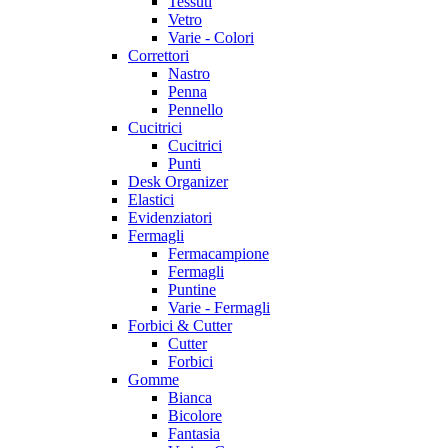
Tessuti
Vetro
Varie - Colori
Correttori
Nastro
Penna
Pennello
Cucitrici
Cucitrici
Punti
Desk Organizer
Elastici
Evidenziatori
Fermagli
Fermacampione
Fermagli
Puntine
Varie - Fermagli
Forbici & Cutter
Cutter
Forbici
Gomme
Bianca
Bicolore
Fantasia