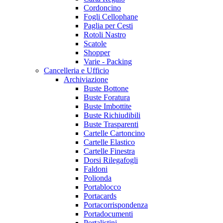
Cordoncino
Fogli Cellophane
Paglia per Cesti
Rotoli Nastro
Scatole
Shopper
Varie - Packing
Cancelleria e Ufficio
Archiviazione
Buste Bottone
Buste Foratura
Buste Imbottite
Buste Richiudibili
Buste Trasparenti
Cartelle Cartoncino
Cartelle Elastico
Cartelle Finestra
Dorsi Rilegafogli
Faldoni
Polionda
Portablocco
Portacards
Portacorrispondenza
Portadocumenti
Portalistini