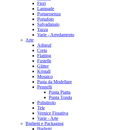
Fiori
Lampade
Portaessenza
Portafoto
Salvadanaio
Tazza
Varie - Arredamento
Arte
Adigraf
Creta
Flatting
Fustelle
Glitter
Kristall
Mosaico
Pasta da Modellare
Pennelli
Punta Piatta
Punta Tonda
Polistirolo
Tele
Vernice Fissativa
Varie - Arte
Biglietti e Packaging
Biglietti