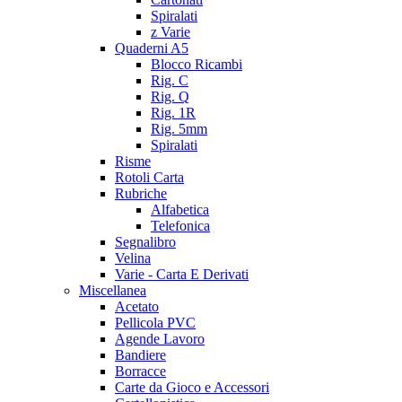
Spiralati
z Varie
Quaderni A5
Blocco Ricambi
Rig. C
Rig. Q
Rig. 1R
Rig. 5mm
Spiralati
Risme
Rotoli Carta
Rubriche
Alfabetica
Telefonica
Segnalibro
Velina
Varie - Carta E Derivati
Miscellanea
Acetato
Pellicola PVC
Agende Lavoro
Bandiere
Borracce
Carte da Gioco e Accessori