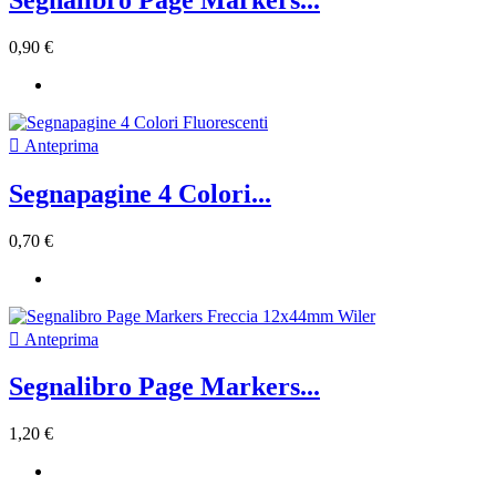
0,90 €

Anteprima
Segnapagine 4 Colori...
0,70 €

Anteprima
Segnalibro Page Markers...
1,20 €