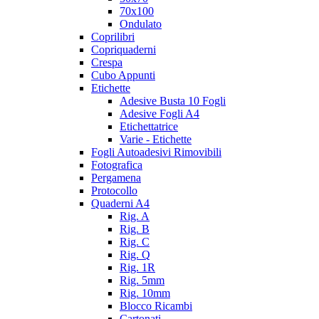
70x100
Ondulato
Coprilibri
Copriquaderni
Crespa
Cubo Appunti
Etichette
Adesive Busta 10 Fogli
Adesive Fogli A4
Etichettatrice
Varie - Etichette
Fogli Autoadesivi Rimovibili
Fotografica
Pergamena
Protocollo
Quaderni A4
Rig. A
Rig. B
Rig. C
Rig. Q
Rig. 1R
Rig. 5mm
Rig. 10mm
Blocco Ricambi
Cartonati