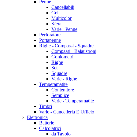
Penne
Cancellabili
Gel
Multicolor
Sfera
Varie - Penne
Perforatore
Portapenne
Righe - Compassi - Squadre
Compassi - Balaustroni
Goniometri
Righe
Set
Squadre
Varie - Righe
Temperamatite
Contenitore
Semplice
Varie - Temperamatite
Timbri
Varie - Cancelleria E Ufficio
Elettronica
Batterie
Calcolatrici
da Tavolo