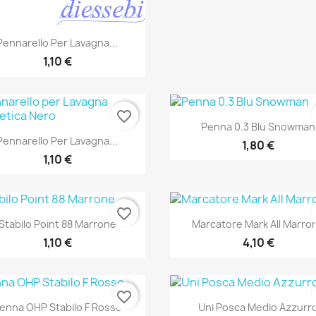
Anteprima

Pennarello Per Lavagna...
1,10 €
favorite_border
Anteprima

Penna 0.3 Blu Snowman
Anteprima

Pennarello Per Lavagna...
1,80 €
1,10 €
favorite_border
Anteprima
Anteprima


Stabilo Point 88 Marrone
Marcatore Mark All Marro
1,10 €
4,10 €
favorite_border
Anteprima
Anteprima


enna OHP Stabilo F Rosso
Uni Posca Medio Azzurr