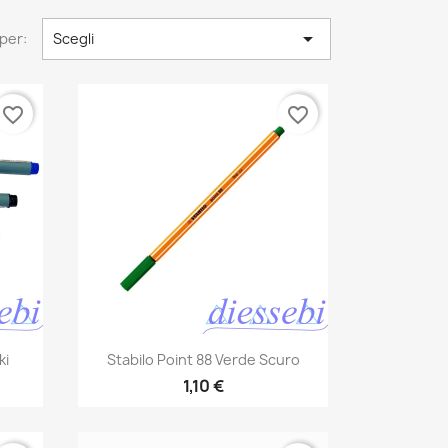

per:
Scegli
favorite_border
favorite_border
Anteprima

ki
Stabilo Point 88 Verde Scuro
1,10 €