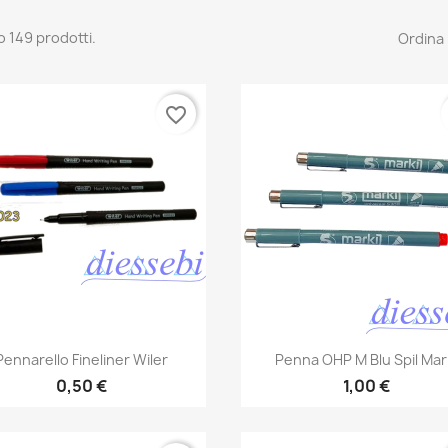
o 149 prodotti.
Ordina 
favorite_border
Anteprima
Anteprima


Pennarello Fineliner Wiler
Penna OHP M Blu Spil Mar
0,50 €
1,00 €