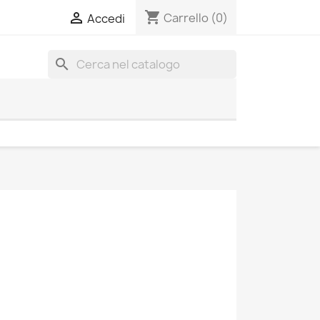
shopping_cart

Carrello
(0)
Accedi
search