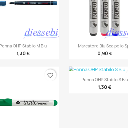
Anteprima
Anteprima


Penna OHP Stabilo M Blu
Marcatore Blu Scalpello Sp
1,30 €
0,90 €
favorite_border
Anteprima

Penna OHP Stabilo S Blu
1,30 €