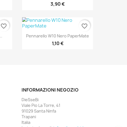
3,90 €
favorite_border
favorite_border
Anteprima

..
Pennarello W10 Nero PaperMate
1,10 €
INFORMAZIONI NEGOZIO
DieSseBi
Viale Pio La Torre, 41
91029 Santa Ninfa
Trapani
Italia