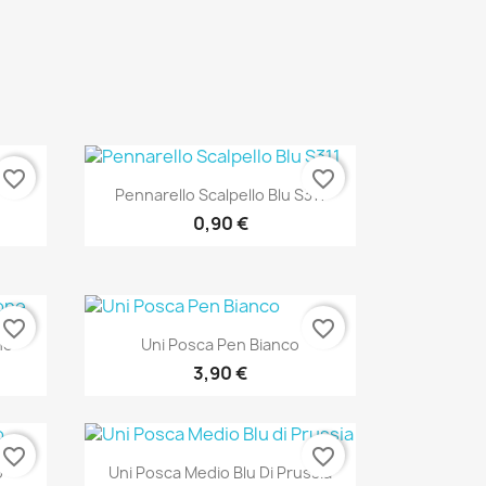
favorite_border
favorite_border
Anteprima

Pennarello Scalpello Blu S311
0,90 €
favorite_border
favorite_border
Anteprima

ne
Uni Posca Pen Bianco
3,90 €
favorite_border
favorite_border
Anteprima

o
Uni Posca Medio Blu Di Prussia