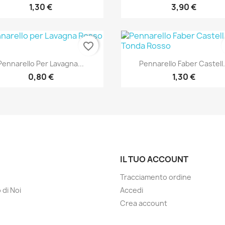
1,30 €
3,90 €
favorite_border
Anteprima
Anteprima


Pennarello Per Lavagna...
Pennarello Faber Castell.
0,80 €
1,30 €
IL TUO ACCOUNT
Tracciamento ordine
 di Noi
Accedi
Crea account