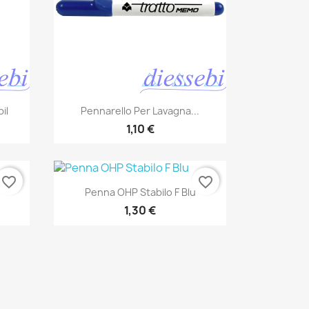
Anteprima

il
Pennarello Per Lavagna...
1,10 €
favorite_border
favorite_border
Anteprima

Penna OHP Stabilo F Blu
1,30 €