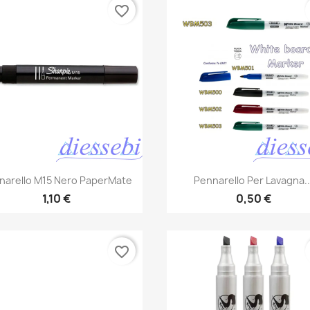
favorite_border
Anteprima
Anteprima


narello M15 Nero PaperMate
Pennarello Per Lavagna..
1,10 €
0,50 €
favorite_border