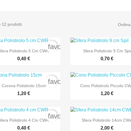
 12 prodotti.
Ordina
favorite_border


Anteprima
Anteprima
Sfera Polistirolo 5 Cm CWR
Sfera Polistirolo 9 Cm Spi
0,40 €
0,70 €
favorite_border


Anteprima
Anteprima
Corona Polistirolo 15cm
Cono Polistirolo Piccolo C
1,20 €
1,20 €
favorite_border


Anteprima
Anteprima
Sfera Polistirolo 4 Cm CWR
Sfera Polistirolo 14cm CW
0,40 €
2,00 €