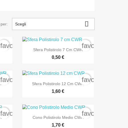

 per:
Scegli
favorite_border
favorite_border

Anteprima
l
Sfera Polistirolo 7 Cm CWR
0,50 €
favorite_border
favorite_border

Anteprima
WR
Sfera Polistirolo 12 Cm CWR
1,60 €
favorite_border
favorite_border

Anteprima
R
Cono Polistirolo Medio CWR
1,70 €