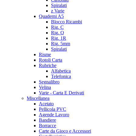
Spiralati
z Varie
Quaderni A5
Blocco Ricambi
Rig. C
Rig. Q
Rig. 1R
Rig. 5mm
Spiralati
Risme
Rotoli Carta
Rubriche
Alfabetica
Telefonica
Segnalibro
Velina
Varie - Carta E Derivati
Miscellanea
Acetato
Pellicola PVC
Agende Lavoro
Bandiere
Borracce
Carte da Gioco e Accessori