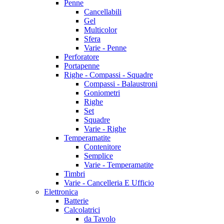
Penne
Cancellabili
Gel
Multicolor
Sfera
Varie - Penne
Perforatore
Portapenne
Righe - Compassi - Squadre
Compassi - Balaustroni
Goniometri
Righe
Set
Squadre
Varie - Righe
Temperamatite
Contenitore
Semplice
Varie - Temperamatite
Timbri
Varie - Cancelleria E Ufficio
Elettronica
Batterie
Calcolatrici
da Tavolo