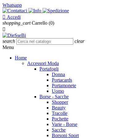
Whatsapp

Accedi
shopping_cart
Carrello
(0)

search
clear
Menu
Home
Accessori Moda
Portafogli
Donna
Portacards
Portamonete
Uomo
Borse - Sacche
Shopper
Beauty
Tracolle
Pochette
Varie - Borse
Sacche
Borsoni Sport