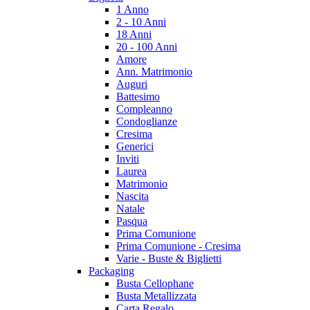
1 Anno
2 - 10 Anni
18 Anni
20 - 100 Anni
Amore
Ann. Matrimonio
Auguri
Battesimo
Compleanno
Condoglianze
Cresima
Generici
Inviti
Laurea
Matrimonio
Nascita
Natale
Pasqua
Prima Comunione
Prima Comunione - Cresima
Varie - Buste & Biglietti
Packaging
Busta Cellophane
Busta Metallizzata
Carta Regalo