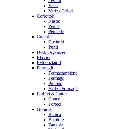
Tessuti
Vetro
Varie - Colori
Correttori
Nastro
Penna
Pennello
Cucitrici
Cucitrici
Punti
Desk Organizer
Elastici
Evidenziatori
Fermagli
Fermacampione
Fermagli
Puntine
Varie - Fermagli
Forbici & Cutter
Cutter
Forbici
Gomme
Bianca
Bicolore
Fantasia