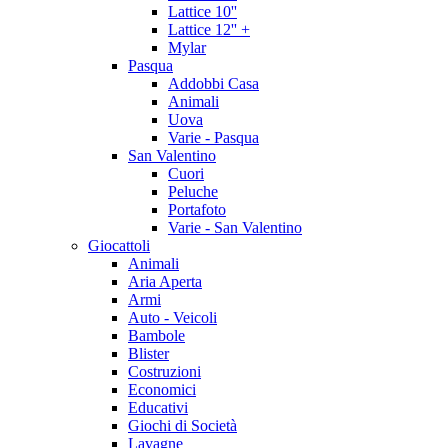
Lattice 10''
Lattice 12'' +
Mylar
Pasqua
Addobbi Casa
Animali
Uova
Varie - Pasqua
San Valentino
Cuori
Peluche
Portafoto
Varie - San Valentino
Giocattoli
Animali
Aria Aperta
Armi
Auto - Veicoli
Bambole
Blister
Costruzioni
Economici
Educativi
Giochi di Società
Lavagne