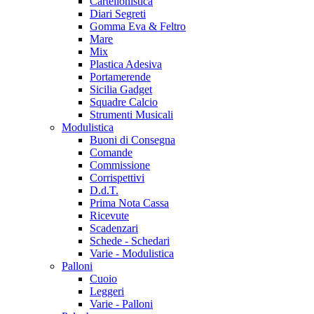
Cartellonistica
Diari Segreti
Gomma Eva & Feltro
Mare
Mix
Plastica Adesiva
Portamerende
Sicilia Gadget
Squadre Calcio
Strumenti Musicali
Modulistica
Buoni di Consegna
Comande
Commissione
Corrispettivi
D.d.T.
Prima Nota Cassa
Ricevute
Scadenzari
Schede - Schedari
Varie - Modulistica
Palloni
Cuoio
Leggeri
Varie - Palloni