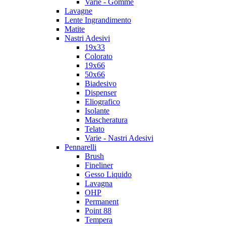
Varie - Gomme
Lavagne
Lente Ingrandimento
Matite
Nastri Adesivi
19x33
Colorato
19x66
50x66
Biadesivo
Dispenser
Eliografico
Isolante
Mascheratura
Telato
Varie - Nastri Adesivi
Pennarelli
Brush
Fineliner
Gesso Liquido
Lavagna
OHP
Permanent
Point 88
Tempera