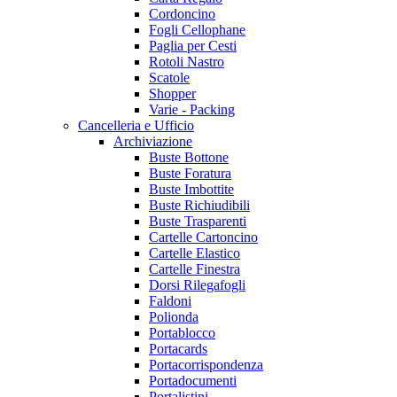
Cordoncino
Fogli Cellophane
Paglia per Cesti
Rotoli Nastro
Scatole
Shopper
Varie - Packing
Cancelleria e Ufficio
Archiviazione
Buste Bottone
Buste Foratura
Buste Imbottite
Buste Richiudibili
Buste Trasparenti
Cartelle Cartoncino
Cartelle Elastico
Cartelle Finestra
Dorsi Rilegafogli
Faldoni
Polionda
Portablocco
Portacards
Portacorrispondenza
Portadocumenti
Portalistini