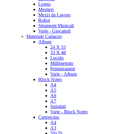
Legno
Mestieri
Mezzi da Lavoro
Robot
Strumenti Musicali
Varie - Giocattoli
Materiale Cartaceo
Album
24 X 33
33 X 48
Lucido
Millimetrato
Pentagrammi
Varie - Album
Block Notes
A4
A5
A6
A7
Spiralati
Varie - Block Notes
Cartoncino
A4
A3
50x70