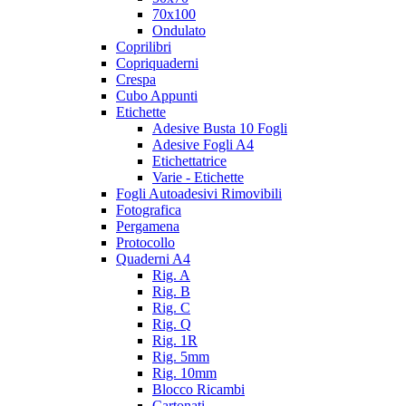
70x100
Ondulato
Coprilibri
Copriquaderni
Crespa
Cubo Appunti
Etichette
Adesive Busta 10 Fogli
Adesive Fogli A4
Etichettatrice
Varie - Etichette
Fogli Autoadesivi Rimovibili
Fotografica
Pergamena
Protocollo
Quaderni A4
Rig. A
Rig. B
Rig. C
Rig. Q
Rig. 1R
Rig. 5mm
Rig. 10mm
Blocco Ricambi
Cartonati