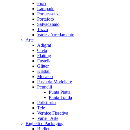
Fiori
Lampade
Portaessenza
Portafoto
Salvadanaio
Tazza
Varie - Arredamento
Arte
Adigraf
Creta
Flatting
Fustelle
Glitter
Kristall
Mosaico
Pasta da Modellare
Pennelli
Punta Piatta
Punta Tonda
Polistirolo
Tele
Vernice Fissativa
Varie - Arte
Biglietti e Packaging
Biglietti