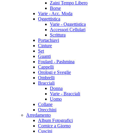
Zaini Tempo Libero
Borse
Varie - Acc. Moda
Oggettistica
Varie - Oggettistica
Accessori Cellulari
Scrittura
Portachiavi
Cinture
Set
Guanti
Foulard - Pashmina
Cappelli
Orologi e Sveglie
Ombrelli
Bracciali
Donna
Varie - Bracciali
Uomo
Collane
Orecchini
Arredamento
Album Fotografici
Cornice a Giorno
Cuscini