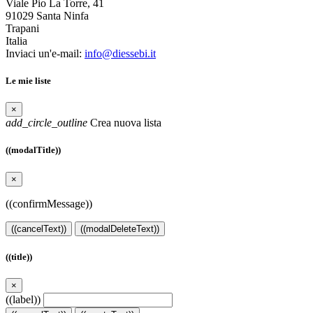
Viale Pio La Torre, 41
91029 Santa Ninfa
Trapani
Italia
Inviaci un'e-mail:
info@diessebi.it
Le mie liste
×
add_circle_outline
Crea nuova lista
((modalTitle))
×
((confirmMessage))
((cancelText))
((modalDeleteText))
((title))
×
((label))