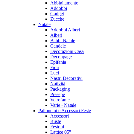
Abbigliamento
Addobbi
Gadget
Zucche
Natale
Addobbi Alberi
Alberi
Babbi Natale
Candele
Decorazioni Casa
Decoupage
Epifania
Fiori
Luci
Nastri Decorativi
Natività
Packaging
Presepe
Vetrofanie
Varie - Natale
Palloncini e Accessori Feste
Accessori
Buste
Festoni
Lattice 05''