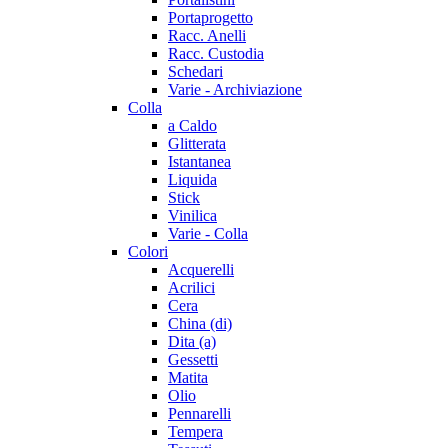
Portaprogetto
Racc. Anelli
Racc. Custodia
Schedari
Varie - Archiviazione
Colla
a Caldo
Glitterata
Istantanea
Liquida
Stick
Vinilica
Varie - Colla
Colori
Acquerelli
Acrilici
Cera
China (di)
Dita (a)
Gessetti
Matita
Olio
Pennarelli
Tempera