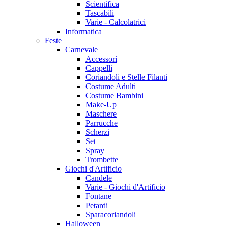
Scientifica
Tascabili
Varie - Calcolatrici
Informatica
Feste
Carnevale
Accessori
Cappelli
Coriandoli e Stelle Filanti
Costume Adulti
Costume Bambini
Make-Up
Maschere
Parrucche
Scherzi
Set
Spray
Trombette
Giochi d'Artificio
Candele
Varie - Giochi d'Artificio
Fontane
Petardi
Sparacoriandoli
Halloween