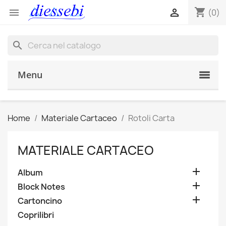
shopping_cart


(0)
search
Menu
Home
Materiale Cartaceo
Rotoli Carta
MATERIALE CARTACEO

Album

Block Notes

Cartoncino
Coprilibri