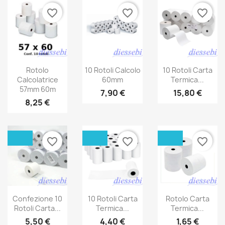
favorite_border
favorite_border
favorite_border
Rotolo
10 Rotoli Calcolo
10 Rotoli Carta
Calcolatrice
60mm
Termica...
57mm 60m
7,90 €
15,80 €
8,25 €
favorite_border
favorite_border
favorite_border
Confezione 10
10 Rotoli Carta
Rotolo Carta
Rotoli Carta...
Termica...
Termica...
5,50 €
4,40 €
1,65 €