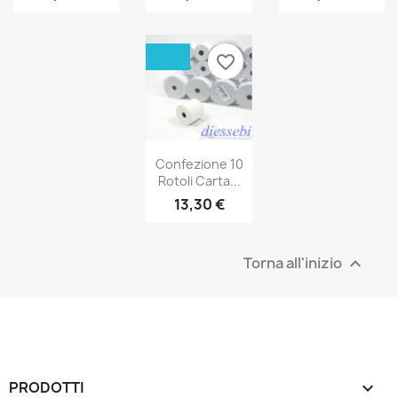
favorite_border
Confezione 10
Rotoli Carta...
13,30 €
Torna all'inizio

PRODOTTI
