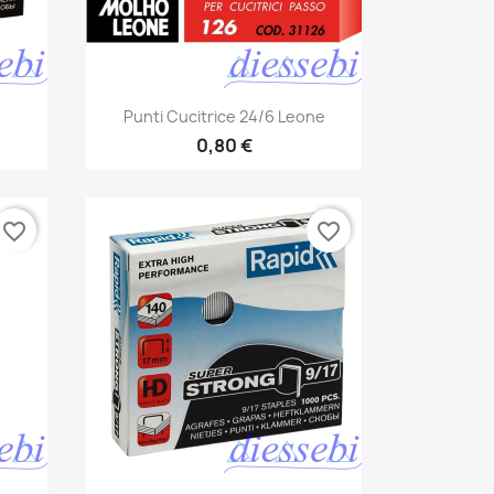
Anteprima

Punti Cucitrice 24/6 Leone
0,80 €
favorite_border
favorite_border