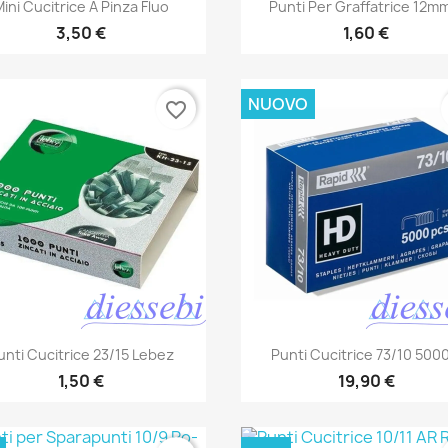
Anteprima
Anteprima


Mini Cucitrice A Pinza Fluo
Punti Per Graffatrice 12mm
3,50 €
1,60 €
NUOVO
favorite_border
Anteprima
Anteprima


unti Cucitrice 23/15 Lebez
Punti Cucitrice 73/10 5000
1,50 €
19,90 €