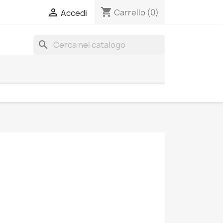
shopping_cart

Carrello
(0)
Accedi
search