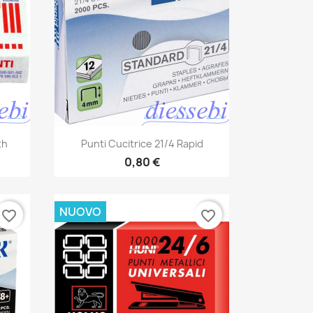
Anteprima

th
Punti Cucitrice 21/4 Rapid
0,80 €
NUOVO
favorite_border
favorite_border