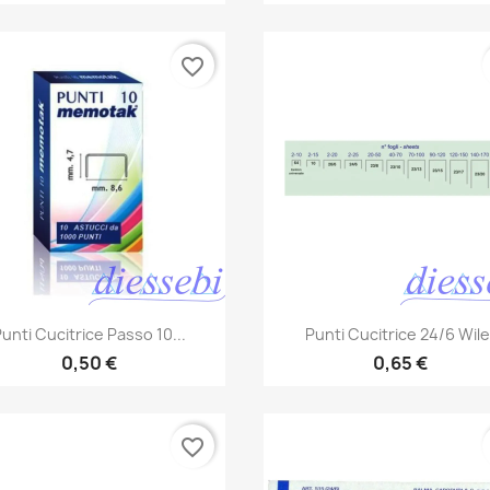
favorite_border
Anteprima
Anteprima


unti Cucitrice Passo 10...
Punti Cucitrice 24/6 Wile
0,50 €
0,65 €
favorite_border