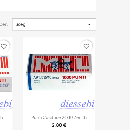

per:
Scegli
favorite_border
favorite_border
Anteprima

th
Punti Cucitrice 24/10 Zenith
2,80 €