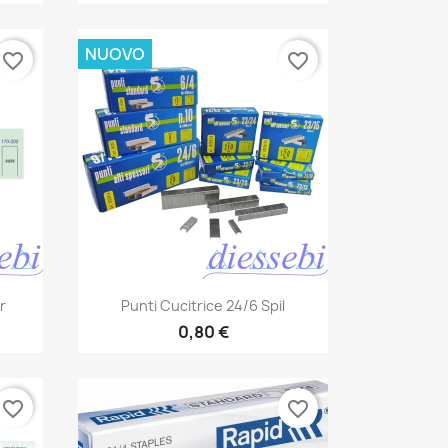
NUOVO
favorite_border
favorite_border
Anteprima

r
Punti Cucitrice 24/6 Spil
0,80 €
favorite_border
favorite_border