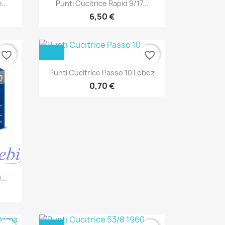
Anteprima

...
Punti Cucitrice Rapid 9/17...
6,50 €
favorite_border
favorite_border
Anteprima

Punti Cucitrice Passo 10 Lebez
0,70 €
...