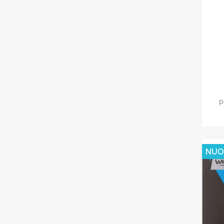
P
NUO