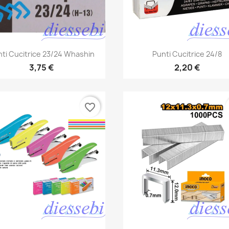
Anteprima
Anteprima


ti Cucitrice 23/24 Whashin
Punti Cucitrice 24/8
3,75 €
2,20 €
favorite_border