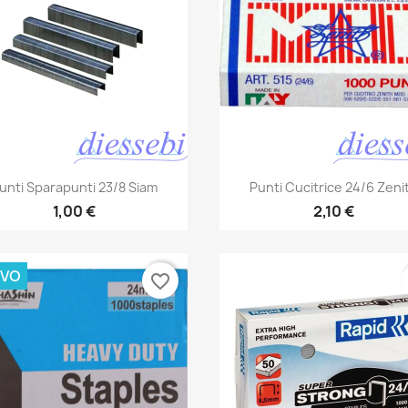
Anteprima
Anteprima


unti Sparapunti 23/8 Siam
Punti Cucitrice 24/6 Zeni
1,00 €
2,10 €
VO
favorite_border