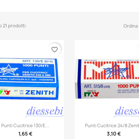
o 21 prodotti.
Ordina 
favorite_border
Anteprima
Anteprima


Punti Cucitrice 130/E...
Punti Cucitrice 24/8 Zeni
1,65 €
3,10 €