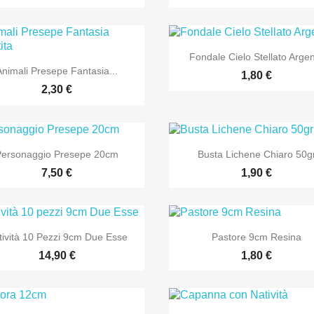

Anteprima
Fondale Cielo Stellato Arge

Anteprima
Animali Presepe Fantasia...
1,80 €
2,30 €


Anteprima
Anteprima
Personaggio Presepe 20cm
Busta Lichene Chiaro 50g
7,50 €
1,90 €


Anteprima
Anteprima
tività 10 Pezzi 9cm Due Esse
Pastore 9cm Resina
14,90 €
1,80 €