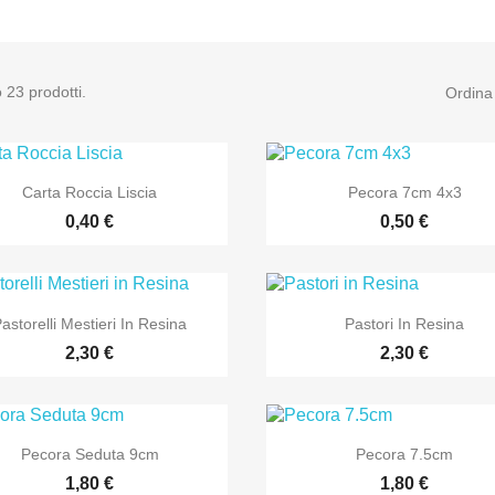
 23 prodotti.
Ordina


Anteprima
Anteprima
Carta Roccia Liscia
Pecora 7cm 4x3
0,40 €
0,50 €


Anteprima
Anteprima
astorelli Mestieri In Resina
Pastori In Resina
2,30 €
2,30 €


Anteprima
Anteprima
Pecora Seduta 9cm
Pecora 7.5cm
1,80 €
1,80 €