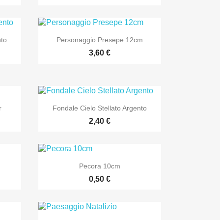

Anteprima
nto
Personaggio Presepe 12cm
3,60 €

Anteprima
r
Fondale Cielo Stellato Argento
2,40 €

Anteprima
Pecora 10cm
0,50 €