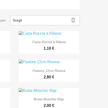

 per:
Scegli

Anteprima
Carta Roccia A Rilievo
1,10 €

Anteprima
Pastore 12cm Resina
2,80 €

Anteprima
Busta Muschio 50gr
2,00 €