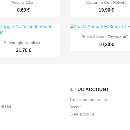


Anteprima
Anteprima
Pecora 12cm
Capanna Con Natività
0,60 €
19,90 €

Anteprima
Busta Animali Fattoria 40..

Anteprima
Paesaggio Natalizio...
10,30 €
31,70 €
IL TUO ACCOUNT
Tracciamento ordine
di Noi
Accedi
Crea account