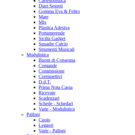
Cartellonistica
Diari Segreti
Gomma Eva & Feltro
Mare
Mix
Plastica Adesiva
Portamerende
Sicilia Gadget
Squadre Calcio
Strumenti Musicali
Modulistica
Buoni di Consegna
Comande
Commissione
Corrispettivi
D.d.T.
Prima Nota Cassa
Ricevute
Scadenzari
Schede - Schedari
Varie - Modulistica
Palloni
Cuoio
Leggeri
Varie - Palloni