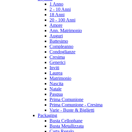
1 Anno
2 - 10 Anni
18 Anni
20 - 100 Anni
Amore
Ann. Matrimonio
Auguri
Battesimo
Compleanno
Condoglianze
Cresima
Generici
Inviti
Laurea
Matrimonio
Nascita
Natale
Pasqua
Prima Comunione
Prima Comunione - Cresima
Varie - Buste & Biglietti
Packaging
Busta Cellophane
Busta Metallizzata
Carta Regalo