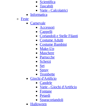
Scientifica
Tascabili
Varie - Calcolatrici
Informatica
Feste
Carnevale
Accessori
Cappelli
Coriandoli e Stelle Filanti
Costume Adulti
Costume Bambini
Make-Up
Maschere
Parrucche
Scherzi
Set
Spray
Trombette
Giochi d'Artificio
Candele
Varie - Giochi d'Artificio
Fontane
Petardi
Sparacoriandoli
Halloween