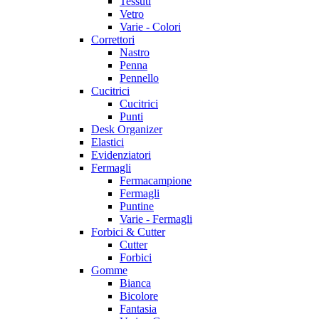
Tessuti
Vetro
Varie - Colori
Correttori
Nastro
Penna
Pennello
Cucitrici
Cucitrici
Punti
Desk Organizer
Elastici
Evidenziatori
Fermagli
Fermacampione
Fermagli
Puntine
Varie - Fermagli
Forbici & Cutter
Cutter
Forbici
Gomme
Bianca
Bicolore
Fantasia