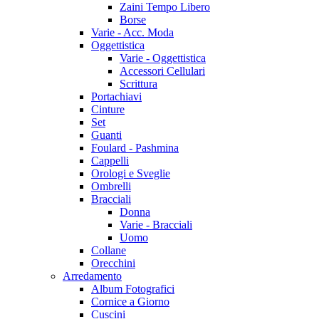
Zaini Tempo Libero
Borse
Varie - Acc. Moda
Oggettistica
Varie - Oggettistica
Accessori Cellulari
Scrittura
Portachiavi
Cinture
Set
Guanti
Foulard - Pashmina
Cappelli
Orologi e Sveglie
Ombrelli
Bracciali
Donna
Varie - Bracciali
Uomo
Collane
Orecchini
Arredamento
Album Fotografici
Cornice a Giorno
Cuscini