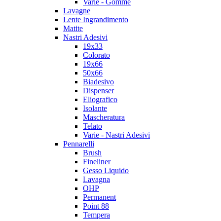
Varie - Gomme
Lavagne
Lente Ingrandimento
Matite
Nastri Adesivi
19x33
Colorato
19x66
50x66
Biadesivo
Dispenser
Eliografico
Isolante
Mascheratura
Telato
Varie - Nastri Adesivi
Pennarelli
Brush
Fineliner
Gesso Liquido
Lavagna
OHP
Permanent
Point 88
Tempera