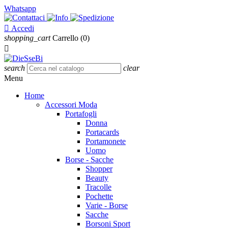
Whatsapp

Accedi
shopping_cart
Carrello
(0)

search
clear
Menu
Home
Accessori Moda
Portafogli
Donna
Portacards
Portamonete
Uomo
Borse - Sacche
Shopper
Beauty
Tracolle
Pochette
Varie - Borse
Sacche
Borsoni Sport