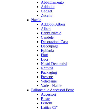
Abbigliamento
Addobbi
Gadget
Zucche
Natale
Addobbi Alberi
Alberi
Babbi Natale
Candele
Decorazioni Casa
Decoupage
Epifania
Fiori
Luci
Nastri Decorativi
Natività
Packaging
Presepe
Vetrofanie
Varie - Natale
Palloncini e Accessori Feste
Accessori
Buste
Festoni
Lattice 05''