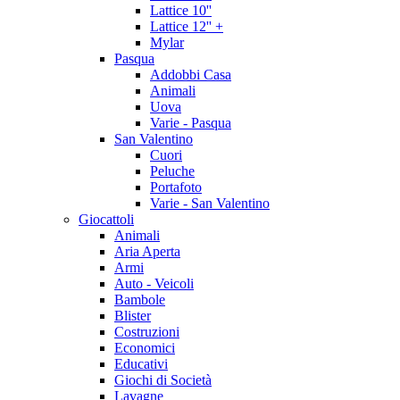
Lattice 10''
Lattice 12'' +
Mylar
Pasqua
Addobbi Casa
Animali
Uova
Varie - Pasqua
San Valentino
Cuori
Peluche
Portafoto
Varie - San Valentino
Giocattoli
Animali
Aria Aperta
Armi
Auto - Veicoli
Bambole
Blister
Costruzioni
Economici
Educativi
Giochi di Società
Lavagne