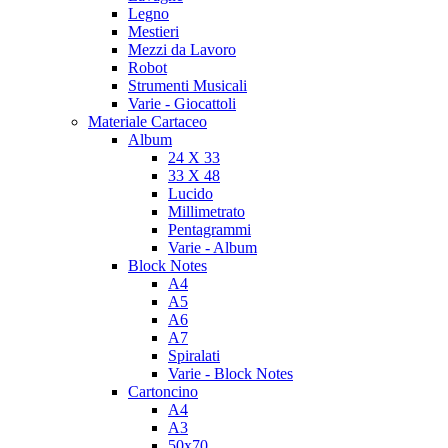
Legno
Mestieri
Mezzi da Lavoro
Robot
Strumenti Musicali
Varie - Giocattoli
Materiale Cartaceo
Album
24 X 33
33 X 48
Lucido
Millimetrato
Pentagrammi
Varie - Album
Block Notes
A4
A5
A6
A7
Spiralati
Varie - Block Notes
Cartoncino
A4
A3
50x70