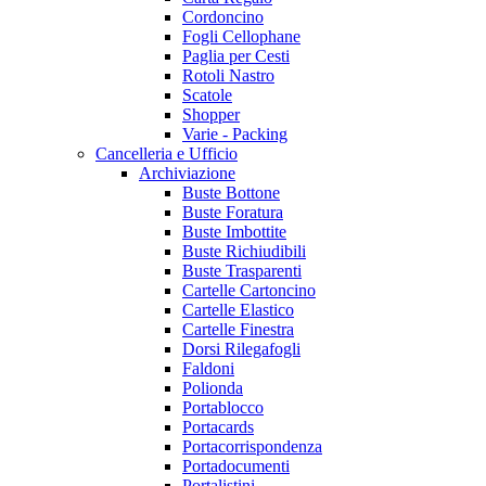
Cordoncino
Fogli Cellophane
Paglia per Cesti
Rotoli Nastro
Scatole
Shopper
Varie - Packing
Cancelleria e Ufficio
Archiviazione
Buste Bottone
Buste Foratura
Buste Imbottite
Buste Richiudibili
Buste Trasparenti
Cartelle Cartoncino
Cartelle Elastico
Cartelle Finestra
Dorsi Rilegafogli
Faldoni
Polionda
Portablocco
Portacards
Portacorrispondenza
Portadocumenti
Portalistini