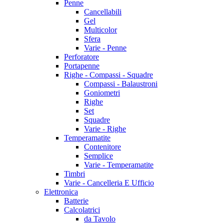
Penne
Cancellabili
Gel
Multicolor
Sfera
Varie - Penne
Perforatore
Portapenne
Righe - Compassi - Squadre
Compassi - Balaustroni
Goniometri
Righe
Set
Squadre
Varie - Righe
Temperamatite
Contenitore
Semplice
Varie - Temperamatite
Timbri
Varie - Cancelleria E Ufficio
Elettronica
Batterie
Calcolatrici
da Tavolo