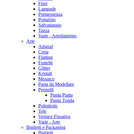
Fiori
Lampade
Portaessenza
Portafoto
Salvadanaio
Tazza
Varie - Arredamento
Arte
Adigraf
Creta
Flatting
Fustelle
Glitter
Kristall
Mosaico
Pasta da Modellare
Pennelli
Punta Piatta
Punta Tonda
Polistirolo
Tele
Vernice Fissativa
Varie - Arte
Biglietti e Packaging
Biglietti