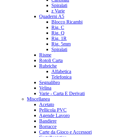
Spiralati
z Varie
Quaderni A5
Blocco Ricambi
Rig. C
Rig. Q
Rig. 1R
Rig. 5mm
Spiralati
Risme
Rotoli Carta
Rubriche
Alfabetica
Telefonica
Segnalibro
Velina
Varie - Carta E Derivati
Miscellanea
Acetato
Pellicola PVC
Agende Lavoro
Bandiere
Borracce
Carte da Gioco e Accessori