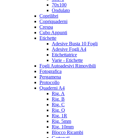
70x100
Ondulato
Coprilibri
Copriquaderni
Crespa
Cubo Appunti
Etichette
Adesive Busta 10 Fogli
Adesive Fogli A4
Etichettatrice
Varie - Etichette
Fogli Autoadesivi Rimovibili
Fotografica
Pergamena
Protocollo
Quaderni A4
Rig. A
Rig. B
Rig. C
Rig. Q
Rig. 1R
Rig. 5mm
Rig. 10mm
Blocco Ricambi
Cartonati