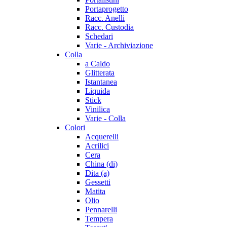
Portaprogetto
Racc. Anelli
Racc. Custodia
Schedari
Varie - Archiviazione
Colla
a Caldo
Glitterata
Istantanea
Liquida
Stick
Vinilica
Varie - Colla
Colori
Acquerelli
Acrilici
Cera
China (di)
Dita (a)
Gessetti
Matita
Olio
Pennarelli
Tempera