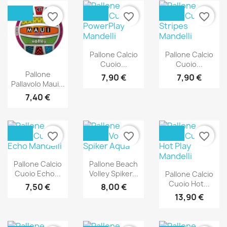
favorite_border
favorite_border
favorite_border
Pallone Calcio
Pallone Calcio
Cuoio...
Cuoio...
Pallone
7,90 €
7,90 €
Pallavolo Maui...
7,40 €
favorite_border
favorite_border
favorite_border
Pallone Calcio
Pallone Beach
Cuoio Echo...
Volley Spiker...
Pallone Calcio
Cuoio Hot...
7,50 €
8,00 €
13,90 €