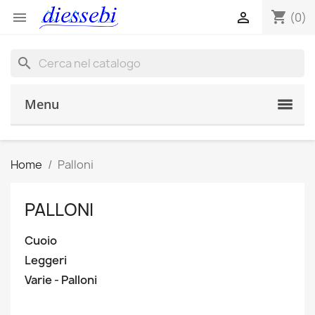
shopping_cart


(0)
search
Menu
Home
Palloni
PALLONI
Cuoio
Leggeri
Varie - Palloni