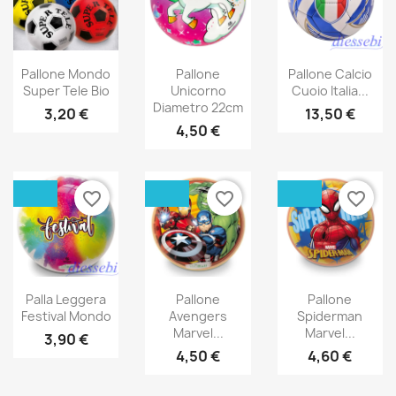
Pallone Mondo
Pallone
Pallone Calcio
Super Tele Bio
Unicorno
Cuoio Italia...
Diametro 22cm
3,20 €
13,50 €
4,50 €
favorite_border
favorite_border
favorite_border
Palla Leggera
Pallone
Pallone
Festival Mondo
Avengers
Spiderman
Marvel...
Marvel...
3,90 €
4,50 €
4,60 €