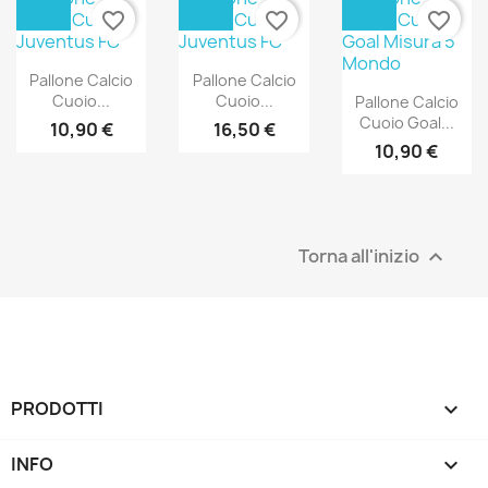
favorite_border
favorite_border
favorite_border
Pallone Calcio
Pallone Calcio
Cuoio...
Cuoio...
Pallone Calcio
Cuoio Goal...
10,90 €
16,50 €
10,90 €
Torna all'inizio

PRODOTTI

INFO
