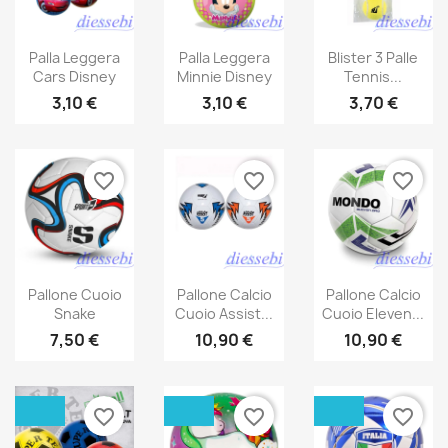
Palla Leggera
Palla Leggera
Blister 3 Palle
Cars Disney
Minnie Disney
Tennis...
3,10 €
3,10 €
3,70 €
favorite_border
favorite_border
favorite_border
Pallone Cuoio
Pallone Calcio
Pallone Calcio
Snake
Cuoio Assist...
Cuoio Eleven...
7,50 €
10,90 €
10,90 €
favorite_border
favorite_border
favorite_border