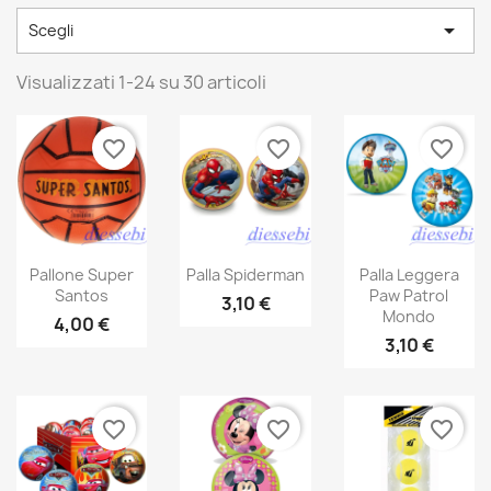

Scegli
Visualizzati 1-24 su 30 articoli
favorite_border
favorite_border
favorite_border
Pallone Super
Palla Spiderman
Palla Leggera
Santos
Paw Patrol
3,10 €
Mondo
4,00 €
3,10 €
favorite_border
favorite_border
favorite_border