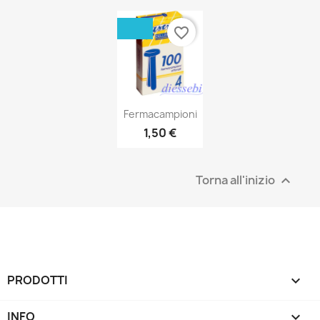
favorite_border
Fermacampioni
1,50 €
Torna all'inizio

PRODOTTI

INFO
