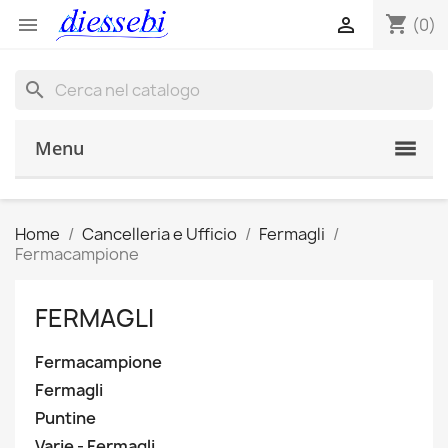
shopping_cart


(0)
search
Menu
Home
Cancelleria e Ufficio
Fermagli
Fermacampione
FERMAGLI
Fermacampione
Fermagli
Puntine
Varie - Fermagli