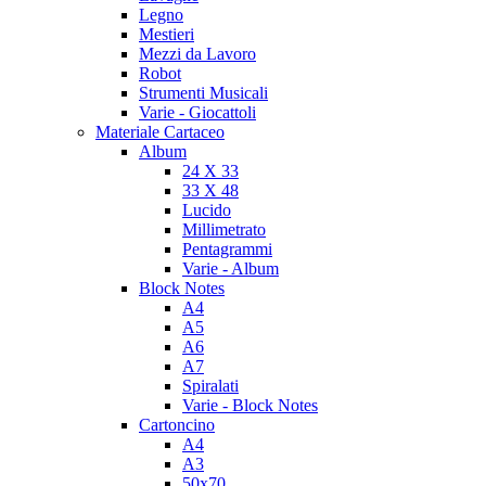
Legno
Mestieri
Mezzi da Lavoro
Robot
Strumenti Musicali
Varie - Giocattoli
Materiale Cartaceo
Album
24 X 33
33 X 48
Lucido
Millimetrato
Pentagrammi
Varie - Album
Block Notes
A4
A5
A6
A7
Spiralati
Varie - Block Notes
Cartoncino
A4
A3
50x70