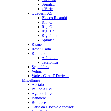
Spiralati
z Varie
Quaderni A5
Blocco Ricambi
Rig. C
Rig. Q
Rig. 1R
Rig. 5mm
Spiralati
Risme
Rotoli Carta
Rubriche
Alfabetica
Telefonica
Segnalibro
Velina
Varie - Carta E Derivati
Miscellanea
Acetato
Pellicola PVC
Agende Lavoro
Bandiere
Borracce
Carte da Gioco e Accessori