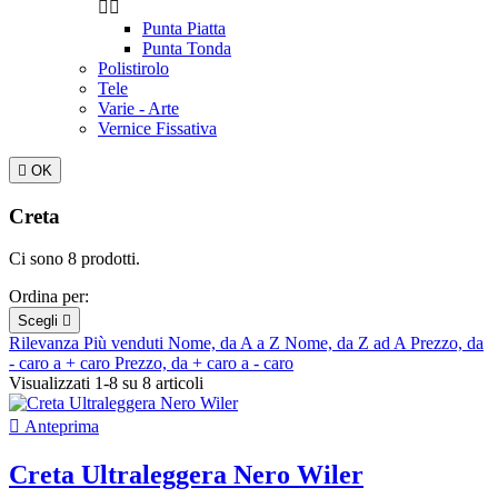


Punta Piatta
Punta Tonda
Polistirolo
Tele
Varie - Arte
Vernice Fissativa

OK
Creta
Ci sono 8 prodotti.
Ordina per:
Scegli

Rilevanza
Più venduti
Nome, da A a Z
Nome, da Z ad A
Prezzo, da
- caro a + caro
Prezzo, da + caro a - caro
Visualizzati 1-8 su 8 articoli

Anteprima
Creta Ultraleggera Nero Wiler