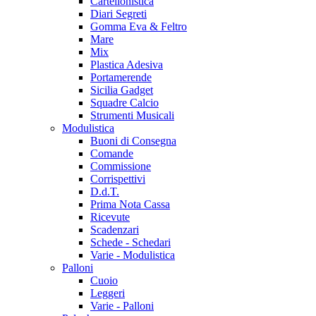
Cartellonistica
Diari Segreti
Gomma Eva & Feltro
Mare
Mix
Plastica Adesiva
Portamerende
Sicilia Gadget
Squadre Calcio
Strumenti Musicali
Modulistica
Buoni di Consegna
Comande
Commissione
Corrispettivi
D.d.T.
Prima Nota Cassa
Ricevute
Scadenzari
Schede - Schedari
Varie - Modulistica
Palloni
Cuoio
Leggeri
Varie - Palloni