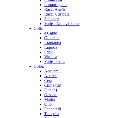
Portaprogetto
Racc. Anelli
Racc. Custodia
Schedari
Varie - Archiviazione
Colla
a Caldo
Glitterata
Istantanea
Liquida
Stick
Vinilica
Varie - Colla
Colori
Acquerelli
Acrilici
Cera
China (di)
Dita (a)
Gessetti
Matita
Olio
Pennarelli
Tempera