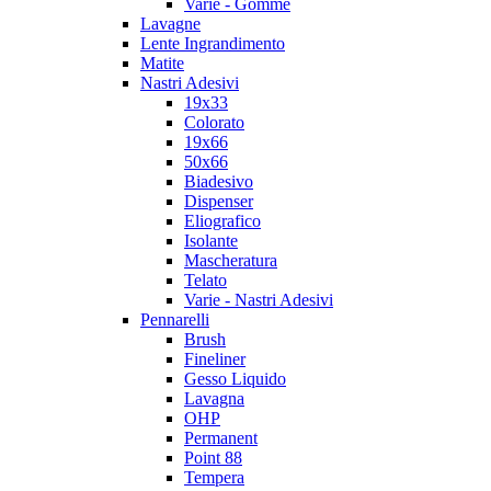
Varie - Gomme
Lavagne
Lente Ingrandimento
Matite
Nastri Adesivi
19x33
Colorato
19x66
50x66
Biadesivo
Dispenser
Eliografico
Isolante
Mascheratura
Telato
Varie - Nastri Adesivi
Pennarelli
Brush
Fineliner
Gesso Liquido
Lavagna
OHP
Permanent
Point 88
Tempera