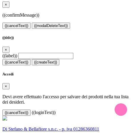
×
((confirmMessage))
((cancelText))
((modalDeleteText))
((title))
×
((label))
((cancelText))
((createText))
Accedi
×
Devi avere effettuato l'accesso per salvare dei prodotti nella tua lista
dei desideri.
((loginText))
((cancelText))
Di Stefano & Bellafiore s.n.c. - p. iva 01286360811