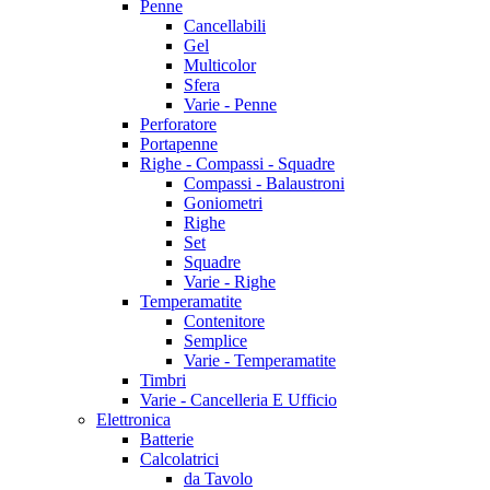
Penne
Cancellabili
Gel
Multicolor
Sfera
Varie - Penne
Perforatore
Portapenne
Righe - Compassi - Squadre
Compassi - Balaustroni
Goniometri
Righe
Set
Squadre
Varie - Righe
Temperamatite
Contenitore
Semplice
Varie - Temperamatite
Timbri
Varie - Cancelleria E Ufficio
Elettronica
Batterie
Calcolatrici
da Tavolo