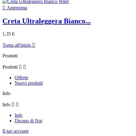

Anteprima
Creta Ultraleggera Bianco...
1,35 €
Torna all'inizio

Prodotti
Prodotti


Offerte
Nuovi prodotti
Info
Info


Info
Dicono di Noi
Il tuo account