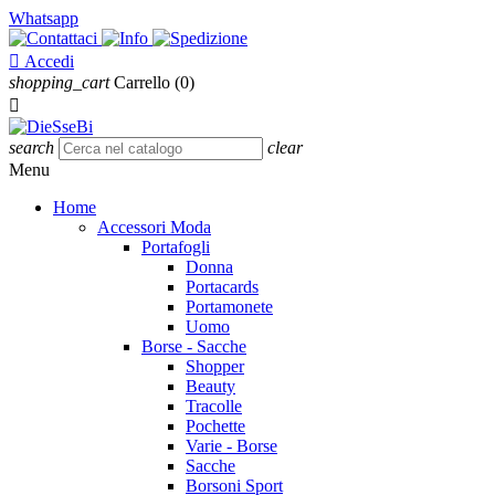
Whatsapp

Accedi
shopping_cart
Carrello
(0)

search
clear
Menu
Home
Accessori Moda
Portafogli
Donna
Portacards
Portamonete
Uomo
Borse - Sacche
Shopper
Beauty
Tracolle
Pochette
Varie - Borse
Sacche
Borsoni Sport