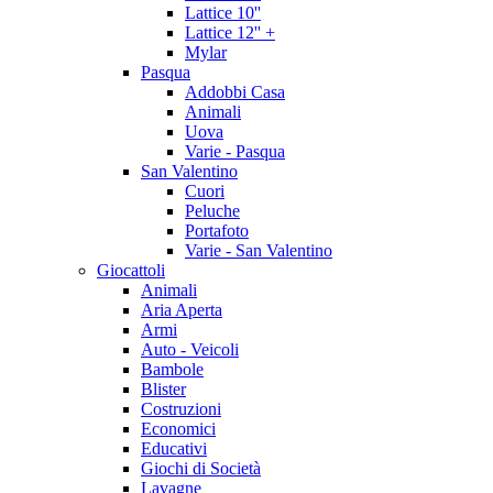
Lattice 10''
Lattice 12'' +
Mylar
Pasqua
Addobbi Casa
Animali
Uova
Varie - Pasqua
San Valentino
Cuori
Peluche
Portafoto
Varie - San Valentino
Giocattoli
Animali
Aria Aperta
Armi
Auto - Veicoli
Bambole
Blister
Costruzioni
Economici
Educativi
Giochi di Società
Lavagne