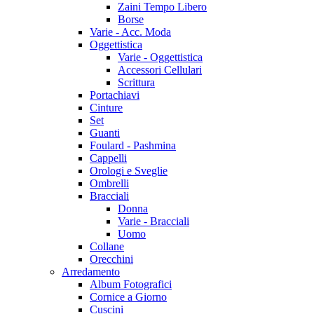
Zaini Tempo Libero
Borse
Varie - Acc. Moda
Oggettistica
Varie - Oggettistica
Accessori Cellulari
Scrittura
Portachiavi
Cinture
Set
Guanti
Foulard - Pashmina
Cappelli
Orologi e Sveglie
Ombrelli
Bracciali
Donna
Varie - Bracciali
Uomo
Collane
Orecchini
Arredamento
Album Fotografici
Cornice a Giorno
Cuscini