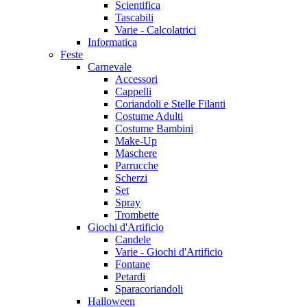
Scientifica
Tascabili
Varie - Calcolatrici
Informatica
Feste
Carnevale
Accessori
Cappelli
Coriandoli e Stelle Filanti
Costume Adulti
Costume Bambini
Make-Up
Maschere
Parrucche
Scherzi
Set
Spray
Trombette
Giochi d'Artificio
Candele
Varie - Giochi d'Artificio
Fontane
Petardi
Sparacoriandoli
Halloween