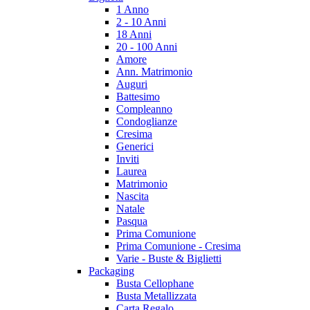
1 Anno
2 - 10 Anni
18 Anni
20 - 100 Anni
Amore
Ann. Matrimonio
Auguri
Battesimo
Compleanno
Condoglianze
Cresima
Generici
Inviti
Laurea
Matrimonio
Nascita
Natale
Pasqua
Prima Comunione
Prima Comunione - Cresima
Varie - Buste & Biglietti
Packaging
Busta Cellophane
Busta Metallizzata
Carta Regalo