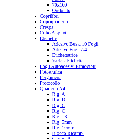
70x100
Ondulato
Coprilibri
Copriquaderni
Crespa
Cubo Appunti
Etichette
Adesive Busta 10 Fogli
Adesive Fogli A4
Etichettatrice
Varie - Etichette
Fogli Autoadesivi Rimovibili
Fotografica
Pergamena
Protocollo
Quaderni A4
Rig. A
Rig. B
Rig. C
Rig. Q
Rig. 1R
Rig. 5mm
Rig. 10mm
Blocco Ricambi
Cartonati