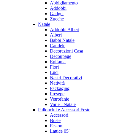
Abbigliamento
Addobbi
Gadget
Zucche
Natale
Addobbi Alberi
Alberi
Babbi Natale
Candele
Decorazioni Casa
Decoupage
Epifania
Fiori
Luci
Nastri Decorativi
Natività
Packaging
Presepe
Vetrofanie
Varie - Natale
Palloncini e Accessori Feste
Accessori
Buste
Festoni
Lattice 05''