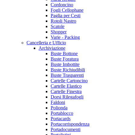
Cordoncino
Fogli Cellophane
Paglia per Cesti
Rotoli Nastro
Scatole
Shopper
Varie - Packing
Cancelleria e Ufficio
Archiviazione
Buste Bottone
Buste Foratura
Buste Imbottite
Buste Richiudibili
Buste Trasparenti
Cartelle Cartoncino
Cartelle Elastico
Cartelle Finestra
Dorsi Rilegafogli
Faldoni
Polionda
Portablocco
Portacards
Portacorrispondenza
Portadocumenti
Portalistini