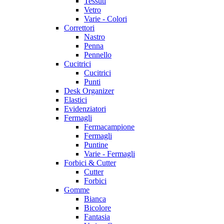
Tessuti
Vetro
Varie - Colori
Correttori
Nastro
Penna
Pennello
Cucitrici
Cucitrici
Punti
Desk Organizer
Elastici
Evidenziatori
Fermagli
Fermacampione
Fermagli
Puntine
Varie - Fermagli
Forbici & Cutter
Cutter
Forbici
Gomme
Bianca
Bicolore
Fantasia