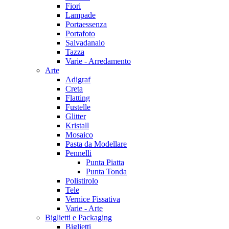
Fiori
Lampade
Portaessenza
Portafoto
Salvadanaio
Tazza
Varie - Arredamento
Arte
Adigraf
Creta
Flatting
Fustelle
Glitter
Kristall
Mosaico
Pasta da Modellare
Pennelli
Punta Piatta
Punta Tonda
Polistirolo
Tele
Vernice Fissativa
Varie - Arte
Biglietti e Packaging
Biglietti