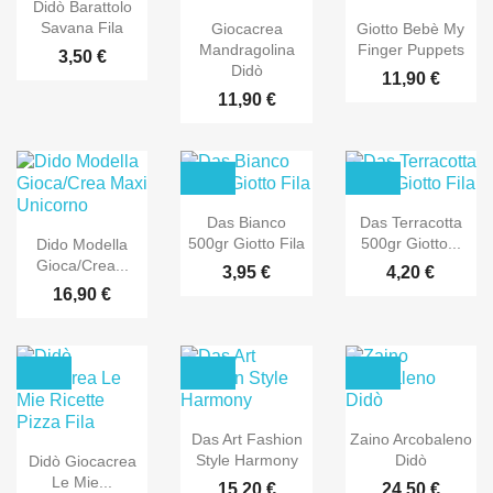
Didò Barattolo
Savana Fila
Giocacrea
Giotto Bebè My
Mandragolina
Finger Puppets
3,50 €
Didò
11,90 €
11,90 €
Das Bianco
Das Terracotta
500gr Giotto Fila
500gr Giotto...
Dido Modella
Gioca/Crea...
3,95 €
4,20 €
16,90 €
Das Art Fashion
Zaino Arcobaleno
Style Harmony
Didò
Didò Giocacrea
Le Mie...
15,20 €
24,50 €