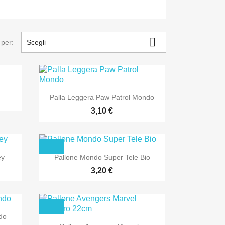

 per:
Scegli

Anteprima
Palla Leggera Paw Patrol Mondo
3,10 €

Anteprima
ey
Pallone Mondo Super Tele Bio
3,20 €
do

Anteprima