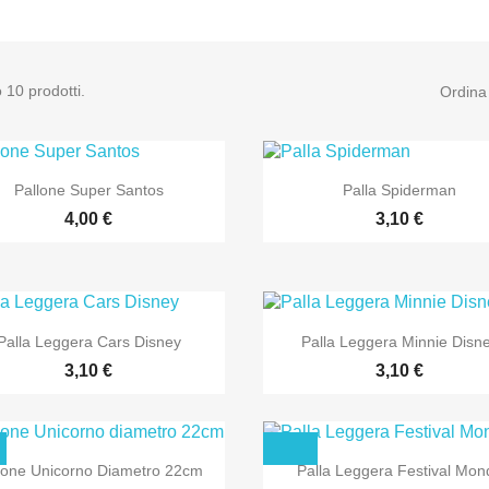
 10 prodotti.
Ordina


Anteprima
Anteprima
Pallone Super Santos
Palla Spiderman
4,00 €
3,10 €


Anteprima
Anteprima
Palla Leggera Cars Disney
Palla Leggera Minnie Disn
3,10 €
3,10 €


Anteprima
Anteprima
lone Unicorno Diametro 22cm
Palla Leggera Festival Mon