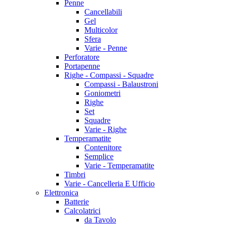
Penne
Cancellabili
Gel
Multicolor
Sfera
Varie - Penne
Perforatore
Portapenne
Righe - Compassi - Squadre
Compassi - Balaustroni
Goniometri
Righe
Set
Squadre
Varie - Righe
Temperamatite
Contenitore
Semplice
Varie - Temperamatite
Timbri
Varie - Cancelleria E Ufficio
Elettronica
Batterie
Calcolatrici
da Tavolo