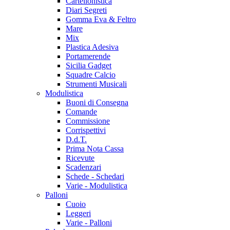
Cartellonistica
Diari Segreti
Gomma Eva & Feltro
Mare
Mix
Plastica Adesiva
Portamerende
Sicilia Gadget
Squadre Calcio
Strumenti Musicali
Modulistica
Buoni di Consegna
Comande
Commissione
Corrispettivi
D.d.T.
Prima Nota Cassa
Ricevute
Scadenzari
Schede - Schedari
Varie - Modulistica
Palloni
Cuoio
Leggeri
Varie - Palloni