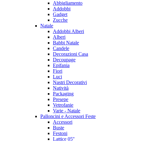
Abbigliamento
Addobbi
Gadget
Zucche
Natale
Addobbi Alberi
Alberi
Babbi Natale
Candele
Decorazioni Casa
Decoupage
Epifania
Fiori
Luci
Nastri Decorativi
Natività
Packaging
Presepe
Vetrofanie
Varie - Natale
Palloncini e Accessori Feste
Accessori
Buste
Festoni
Lattice 05''