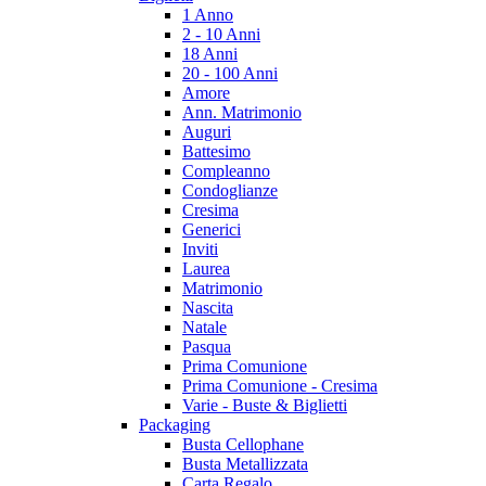
1 Anno
2 - 10 Anni
18 Anni
20 - 100 Anni
Amore
Ann. Matrimonio
Auguri
Battesimo
Compleanno
Condoglianze
Cresima
Generici
Inviti
Laurea
Matrimonio
Nascita
Natale
Pasqua
Prima Comunione
Prima Comunione - Cresima
Varie - Buste & Biglietti
Packaging
Busta Cellophane
Busta Metallizzata
Carta Regalo