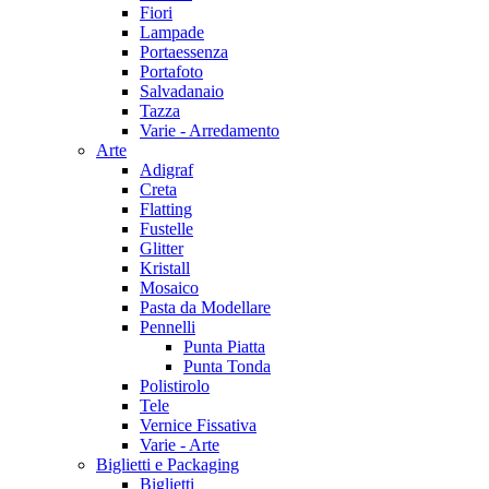
Fiori
Lampade
Portaessenza
Portafoto
Salvadanaio
Tazza
Varie - Arredamento
Arte
Adigraf
Creta
Flatting
Fustelle
Glitter
Kristall
Mosaico
Pasta da Modellare
Pennelli
Punta Piatta
Punta Tonda
Polistirolo
Tele
Vernice Fissativa
Varie - Arte
Biglietti e Packaging
Biglietti