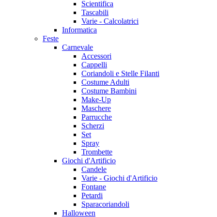
Scientifica
Tascabili
Varie - Calcolatrici
Informatica
Feste
Carnevale
Accessori
Cappelli
Coriandoli e Stelle Filanti
Costume Adulti
Costume Bambini
Make-Up
Maschere
Parrucche
Scherzi
Set
Spray
Trombette
Giochi d'Artificio
Candele
Varie - Giochi d'Artificio
Fontane
Petardi
Sparacoriandoli
Halloween