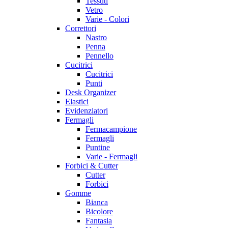
Tessuti
Vetro
Varie - Colori
Correttori
Nastro
Penna
Pennello
Cucitrici
Cucitrici
Punti
Desk Organizer
Elastici
Evidenziatori
Fermagli
Fermacampione
Fermagli
Puntine
Varie - Fermagli
Forbici & Cutter
Cutter
Forbici
Gomme
Bianca
Bicolore
Fantasia