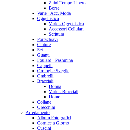
Zaini Tempo Libero
Borse
Varie - Acc. Moda
Oggettistica
Varie - Oggettistica
Accessori Cellulari
Scrittura
Portachiavi
Cinture
Set
Guanti
Foulard - Pashmina
Cappelli
Orologi e Sveglie
Ombrelli
Bracciali
Donna
Varie - Bracciali
Uomo
Collane
Orecchini
Arredamento
Album Fotografici
Cornice a Giorno
Cuscini