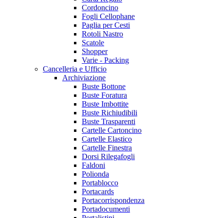
Cordoncino
Fogli Cellophane
Paglia per Cesti
Rotoli Nastro
Scatole
Shopper
Varie - Packing
Cancelleria e Ufficio
Archiviazione
Buste Bottone
Buste Foratura
Buste Imbottite
Buste Richiudibili
Buste Trasparenti
Cartelle Cartoncino
Cartelle Elastico
Cartelle Finestra
Dorsi Rilegafogli
Faldoni
Polionda
Portablocco
Portacards
Portacorrispondenza
Portadocumenti
Portalistini