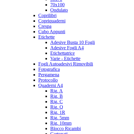
70x100
Ondulato
Coprilibri
Copriquaderni
Crespa
Cubo Appunti
Etichette
Adesive Busta 10 Fogli
Adesive Fogli A4
Etichettatrice
Varie - Etichette
Fogli Autoadesivi Rimovibili
Fotografica
Pergamena
Protocollo
Quaderni A4
Rig. A
Rig. B
Rig. C
Rig. Q
Rig. 1R
Rig. 5mm
Rig. 10mm
Blocco Ricambi
Cartonati