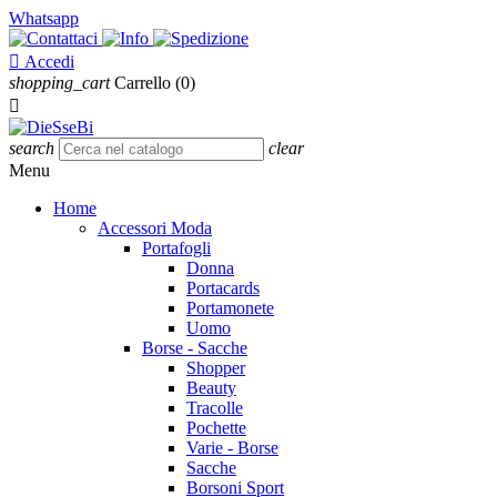
Whatsapp

Accedi
shopping_cart
Carrello
(0)

search
clear
Menu
Home
Accessori Moda
Portafogli
Donna
Portacards
Portamonete
Uomo
Borse - Sacche
Shopper
Beauty
Tracolle
Pochette
Varie - Borse
Sacche
Borsoni Sport