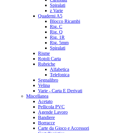
Spiralati
z Varie
Quaderni A5
Blocco Ricambi
Rig. C
Rig. Q
Rig. 1R
Rig. 5mm
Spiralati
Risme
Rotoli Carta
Rubriche
Alfabetica
Telefonica
Segnalibro
Velina
Varie - Carta E Derivati
Miscellanea
Acetato
Pellicola PVC
Agende Lavoro
Bandiere
Borracce
Carte da Gioco e Accessori