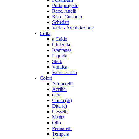
Portaprogetto
Racc. Anelli
Racc. Custodia
Schedari
Varie - Archiviazione
Colla
a Caldo
Glitterata
Istantanea
Liquida
Stick
Vinilica
Varie - Colla
Colori
Acquerelli
Acrilici
Cera
China (di)
Dita (a)
Gessetti
Matita
Olio
Pennarelli
Tempera