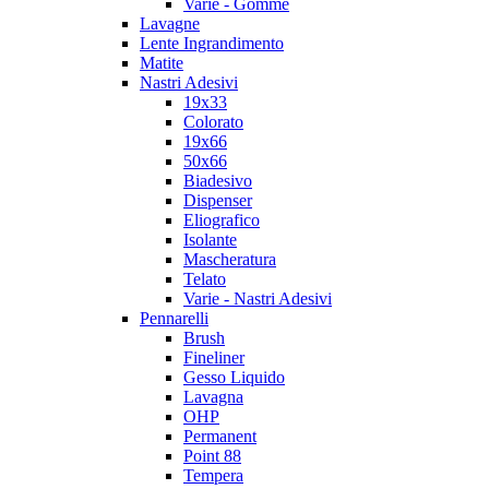
Varie - Gomme
Lavagne
Lente Ingrandimento
Matite
Nastri Adesivi
19x33
Colorato
19x66
50x66
Biadesivo
Dispenser
Eliografico
Isolante
Mascheratura
Telato
Varie - Nastri Adesivi
Pennarelli
Brush
Fineliner
Gesso Liquido
Lavagna
OHP
Permanent
Point 88
Tempera