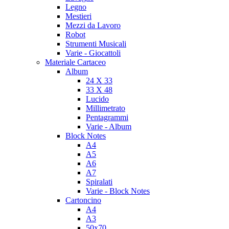
Legno
Mestieri
Mezzi da Lavoro
Robot
Strumenti Musicali
Varie - Giocattoli
Materiale Cartaceo
Album
24 X 33
33 X 48
Lucido
Millimetrato
Pentagrammi
Varie - Album
Block Notes
A4
A5
A6
A7
Spiralati
Varie - Block Notes
Cartoncino
A4
A3
50x70