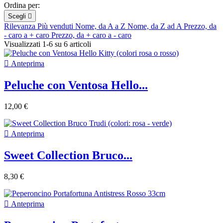
Ordina per:
Scegli

Rilevanza
Più venduti
Nome, da A a Z
Nome, da Z ad A
Prezzo, da
- caro a + caro
Prezzo, da + caro a - caro
Visualizzati 1-6 su 6 articoli

Anteprima
Peluche con Ventosa Hello...
12,00 €

Anteprima
Sweet Collection Bruco...
8,30 €

Anteprima