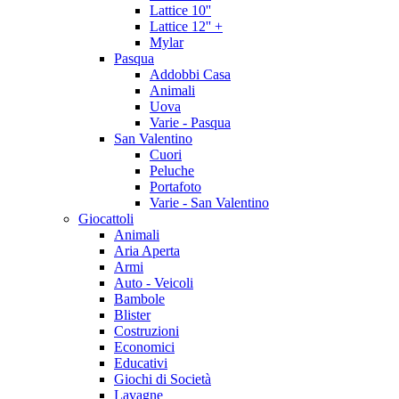
Lattice 10''
Lattice 12'' +
Mylar
Pasqua
Addobbi Casa
Animali
Uova
Varie - Pasqua
San Valentino
Cuori
Peluche
Portafoto
Varie - San Valentino
Giocattoli
Animali
Aria Aperta
Armi
Auto - Veicoli
Bambole
Blister
Costruzioni
Economici
Educativi
Giochi di Società
Lavagne