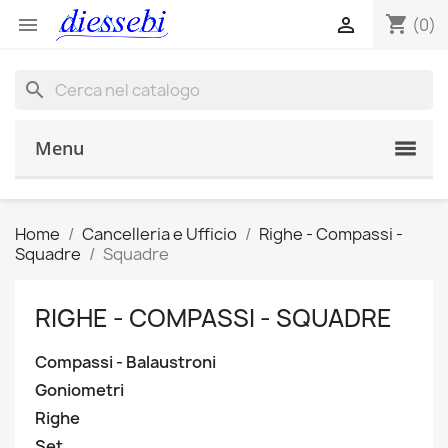
shopping_cart


(0)
search
Menu
Home
Cancelleria e Ufficio
Righe - Compassi -
Squadre
Squadre
RIGHE - COMPASSI - SQUADRE
Compassi - Balaustroni
Goniometri
Righe
Set