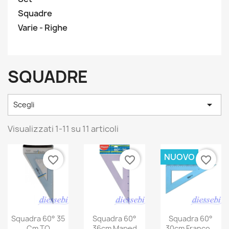
Squadre
Varie - Righe
SQUADRE

Scegli
Visualizzati 1-11 su 11 articoli
NUOVO
favorite_border
favorite_border
favorite_border
Squadra 60° 35
Squadra 60°
Squadra 60°
Cm TQ
36cm Maped
30cm Franco...