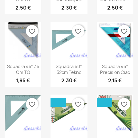
2,50 €
2,30 €
2,50 €
favorite_border
favorite_border
favorite_border
Squadra 45° 35
Squadra 60°
Squadra 45°
Cm TQ
32cm Tekno
Precision Ciac
1,95 €
2,30 €
2,15 €
favorite_border
favorite_border
favorite_border