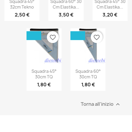
Squadra 45°
Squadra 60° 30
Squadra 45° 30
32cm Tekno
Cm Elastika...
Cm Elastika...
2,50 €
3,50 €
3,20 €
favorite_border
favorite_border
Squadra 45°
Squadra 60°
30cm TQ
30cm TQ
1,80 €
1,80 €
Torna all'inizio
