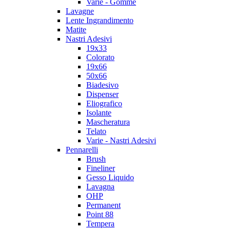
Varie - Gomme
Lavagne
Lente Ingrandimento
Matite
Nastri Adesivi
19x33
Colorato
19x66
50x66
Biadesivo
Dispenser
Eliografico
Isolante
Mascheratura
Telato
Varie - Nastri Adesivi
Pennarelli
Brush
Fineliner
Gesso Liquido
Lavagna
OHP
Permanent
Point 88
Tempera