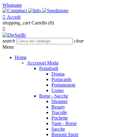
Whatsapp

Accedi
shopping_cart
Carrello
(0)

search
clear
Menu
Home
Accessori Moda
Portafogli
Donna
Portacards
Portamonete
Uomo
Borse - Sacche
Shopper
Beauty
Tracolle
Pochette
Varie - Borse
Sacche
Borsoni Sport