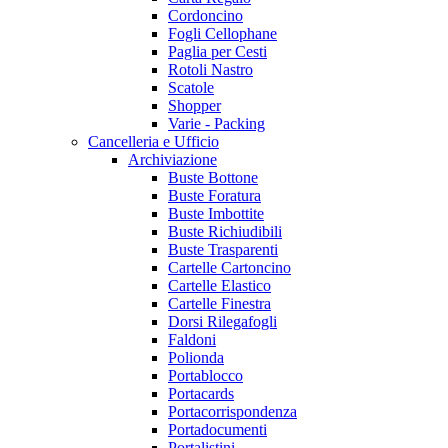
Cordoncino
Fogli Cellophane
Paglia per Cesti
Rotoli Nastro
Scatole
Shopper
Varie - Packing
Cancelleria e Ufficio
Archiviazione
Buste Bottone
Buste Foratura
Buste Imbottite
Buste Richiudibili
Buste Trasparenti
Cartelle Cartoncino
Cartelle Elastico
Cartelle Finestra
Dorsi Rilegafogli
Faldoni
Polionda
Portablocco
Portacards
Portacorrispondenza
Portadocumenti
Portalistini