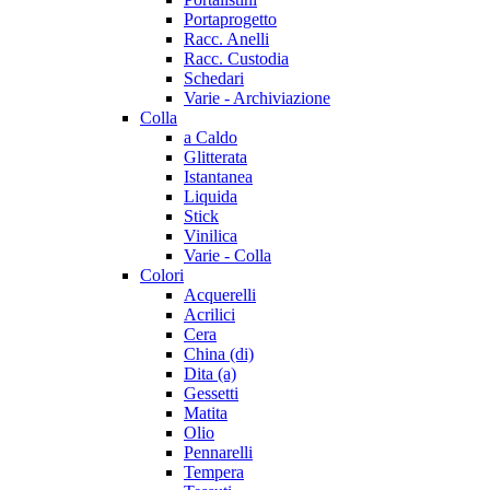
Portaprogetto
Racc. Anelli
Racc. Custodia
Schedari
Varie - Archiviazione
Colla
a Caldo
Glitterata
Istantanea
Liquida
Stick
Vinilica
Varie - Colla
Colori
Acquerelli
Acrilici
Cera
China (di)
Dita (a)
Gessetti
Matita
Olio
Pennarelli
Tempera