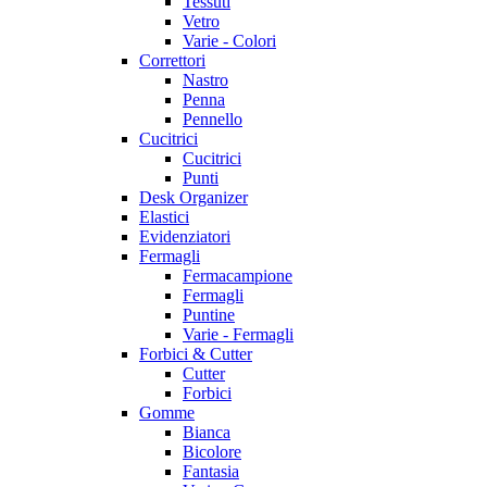
Tessuti
Vetro
Varie - Colori
Correttori
Nastro
Penna
Pennello
Cucitrici
Cucitrici
Punti
Desk Organizer
Elastici
Evidenziatori
Fermagli
Fermacampione
Fermagli
Puntine
Varie - Fermagli
Forbici & Cutter
Cutter
Forbici
Gomme
Bianca
Bicolore
Fantasia