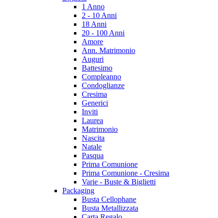
1 Anno
2 - 10 Anni
18 Anni
20 - 100 Anni
Amore
Ann. Matrimonio
Auguri
Battesimo
Compleanno
Condoglianze
Cresima
Generici
Inviti
Laurea
Matrimonio
Nascita
Natale
Pasqua
Prima Comunione
Prima Comunione - Cresima
Varie - Buste & Biglietti
Packaging
Busta Cellophane
Busta Metallizzata
Carta Regalo