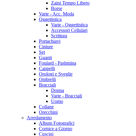
Zaini Tempo Libero
Borse
Varie - Acc. Moda
Oggettistica
Varie - Oggettistica
Accessori Cellulari
Scrittura
Portachiavi
Cinture
Set
Guanti
Foulard - Pashmina
Cappelli
Orologi e Sveglie
Ombrelli
Bracciali
Donna
Varie - Bracciali
Uomo
Collane
Orecchini
Arredamento
Album Fotografici
Cornice a Giorno
Cuscini