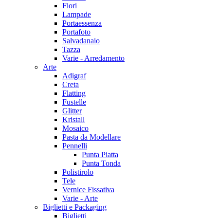
Fiori
Lampade
Portaessenza
Portafoto
Salvadanaio
Tazza
Varie - Arredamento
Arte
Adigraf
Creta
Flatting
Fustelle
Glitter
Kristall
Mosaico
Pasta da Modellare
Pennelli
Punta Piatta
Punta Tonda
Polistirolo
Tele
Vernice Fissativa
Varie - Arte
Biglietti e Packaging
Biglietti