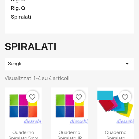
Rig. Q
Spiralati
SPIRALATI

Scegli
Visualizzati 1-4 su 4 articoli
favorite_border
favorite_border
favorite_border
Quaderno
Quaderno
Quaderno
Spiralato 5mm
Spiralato 1R
Spiralato