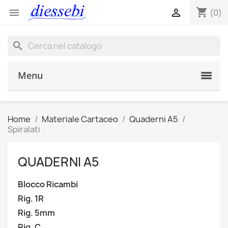
shopping_cart


(0)
search
Menu
Home
Materiale Cartaceo
Quaderni A5
Spiralati
QUADERNI A5
Blocco Ricambi
Rig. 1R
Rig. 5mm
Rig. C