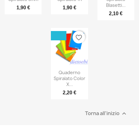
Blasetti...
1,90 €
1,90 €
2,10 €
favorite_border
Quaderno
Spiralato Color
X...
2,20 €
Torna all'inizio
