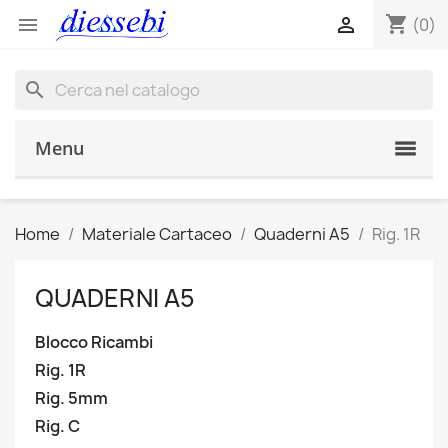
shopping_cart


(0)
search
Menu
Home
Materiale Cartaceo
Quaderni A5
Rig. 1R
QUADERNI A5
Blocco Ricambi
Rig. 1R
Rig. 5mm
Rig. C