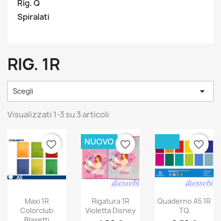
Rig. Q
Spiralati
RIG. 1R

Scegli
Visualizzati 1-3 su 3 articoli
NUOVO
favorite_border
favorite_border
favorite_border
Maxi 1R
Rigatura 1R
Quaderno A5 1R
Colorclub
Violetta Disney
TQ
Blasetti