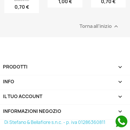
1,00 €
0,70 €
0,70 €
Torna all'inizio

PRODOTTI

INFO

IL TUO ACCOUNT

INFORMAZIONI NEGOZIO
keyboard_arrow_down
Di Stefano & Bellafiore s.n.c. - p. iva 01286360811