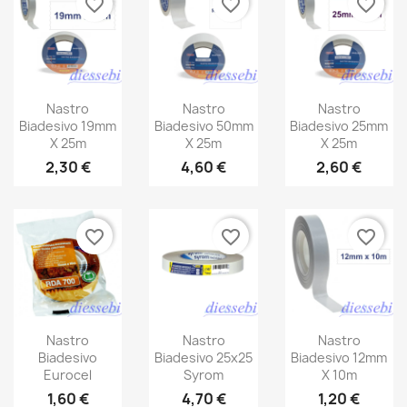
favorite_border
favorite_border
favorite_border
Nastro
Nastro
Nastro
Biadesivo 19mm
Biadesivo 50mm
Biadesivo 25mm
X 25m
X 25m
X 25m
2,30 €
4,60 €
2,60 €
favorite_border
favorite_border
favorite_border
Nastro
Nastro
Nastro
Biadesivo
Biadesivo 25x25
Biadesivo 12mm
Eurocel
Syrom
X 10m
1,60 €
4,70 €
1,20 €