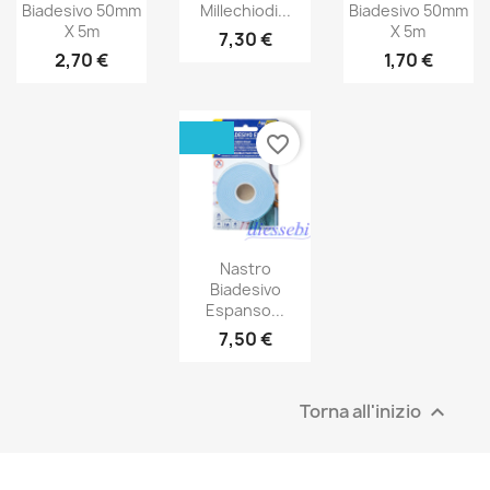
Biadesivo 50mm
Millechiodi...
Biadesivo 50mm
X 5m
X 5m
7,30 €
2,70 €
1,70 €
favorite_border
Nastro
Biadesivo
Espanso...
7,50 €
Torna all'inizio
