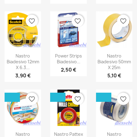
favorite_border
favorite_border
favorite_border
Nastro
Power Strips
Nastro
Biadesivo 12mm
Biadesivo...
Biadesivo 50mm
X 6.3...
X 25m
2,50 €
3,90 €
5,10 €
favorite_border
favorite_border
favorite_border
Nastro
Nastro Pattex
Nastro