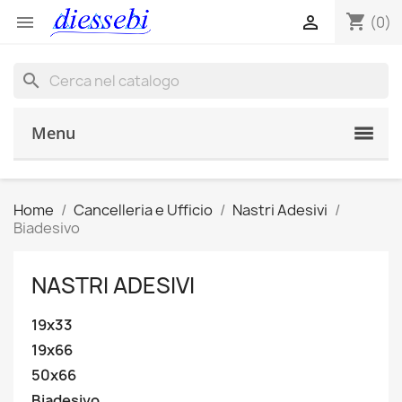
shopping_cart


(0)
search
Menu
Home
Cancelleria e Ufficio
Nastri Adesivi
Biadesivo
NASTRI ADESIVI
19x33
19x66
50x66
Biadesivo