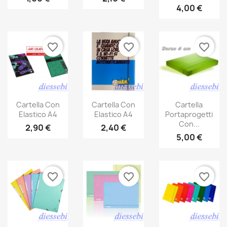
4,00 €
favorite_border
favorite_border
favorite_border
Cartella Con
Cartella Con
Cartella
Elastico A4
Elastico A4
Portaprogetti
Con...
2,90 €
2,40 €
5,00 €
favorite_border
favorite_border
favorite_border