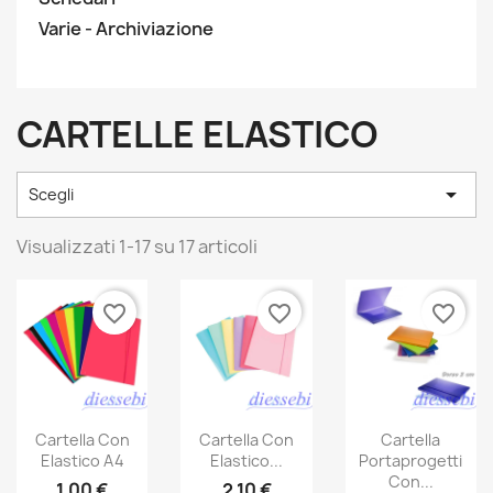
Varie - Archiviazione
CARTELLE ELASTICO

Scegli
Visualizzati 1-17 su 17 articoli
favorite_border
favorite_border
favorite_border
Cartella Con
Cartella Con
Cartella
Elastico A4
Elastico...
Portaprogetti
Con...
1,00 €
2,10 €