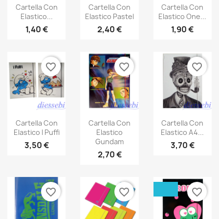
Cartella Con
Cartella Con
Cartella Con
Elastico...
Elastico Pastel
Elastico One...
1,40 €
2,40 €
1,90 €
favorite_border
favorite_border
favorite_border
Cartella Con
Cartella Con
Cartella Con
Elastico I Puffi
Elastico
Elastico A4...
Gundam
3,50 €
3,70 €
2,70 €
favorite_border
favorite_border
favorite_border