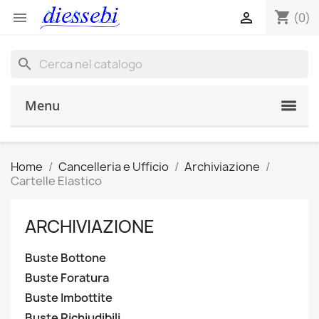
shopping_cart


(0)
search
Menu
Home
Cancelleria e Ufficio
Archiviazione
Cartelle Elastico
ARCHIVIAZIONE
Buste Bottone
Buste Foratura
Buste Imbottite
Buste Richiudibili