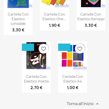
Cartella Con
Cartella Con
Cartella Con
Elastico
Elastico One...
Elastico Keroppi
Lonsdale
1,90 €
3,30 €
3,30 €
favorite_border
favorite_border
Cartella Con
Cartella Con
Elastico Invicta
Elastico A4
2,70 €
1,00 €
Torna all'inizio
