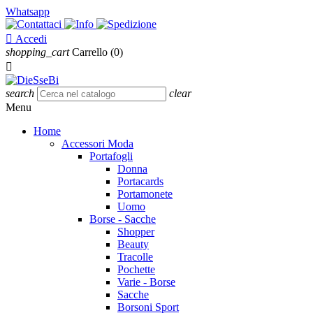
Whatsapp

Accedi
shopping_cart
Carrello
(0)

search
clear
Menu
Home
Accessori Moda
Portafogli
Donna
Portacards
Portamonete
Uomo
Borse - Sacche
Shopper
Beauty
Tracolle
Pochette
Varie - Borse
Sacche
Borsoni Sport