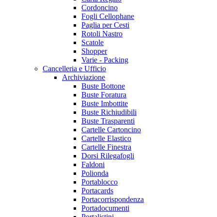
Cordoncino
Fogli Cellophane
Paglia per Cesti
Rotoli Nastro
Scatole
Shopper
Varie - Packing
Cancelleria e Ufficio
Archiviazione
Buste Bottone
Buste Foratura
Buste Imbottite
Buste Richiudibili
Buste Trasparenti
Cartelle Cartoncino
Cartelle Elastico
Cartelle Finestra
Dorsi Rilegafogli
Faldoni
Polionda
Portablocco
Portacards
Portacorrispondenza
Portadocumenti
Portalistini