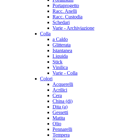
Portaprogetto
Racc. Anelli
Racc. Custodia
Schedari
Varie - Archiviazione
Colla
a Caldo
Glitterata
Istantanea
Liquida
Stick
Vinilica
Varie - Colla
Colori
Acquerelli
Acrilici
Cera
China (di)
Dita (a)
Gessetti
Matita
Olio
Pennarelli
Tempera