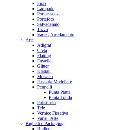
Fiori
Lampade
Portaessenza
Portafoto
Salvadanaio
Tazza
Varie - Arredamento
Arte
Adigraf
Creta
Flatting
Fustelle
Glitter
Kristall
Mosaico
Pasta da Modellare
Pennelli
Punta Piatta
Punta Tonda
Polistirolo
Tele
Vernice Fissativa
Varie - Arte
Biglietti e Packaging
Biglietti