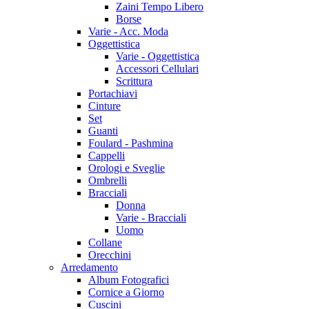
Zaini Tempo Libero
Borse
Varie - Acc. Moda
Oggettistica
Varie - Oggettistica
Accessori Cellulari
Scrittura
Portachiavi
Cinture
Set
Guanti
Foulard - Pashmina
Cappelli
Orologi e Sveglie
Ombrelli
Bracciali
Donna
Varie - Bracciali
Uomo
Collane
Orecchini
Arredamento
Album Fotografici
Cornice a Giorno
Cuscini