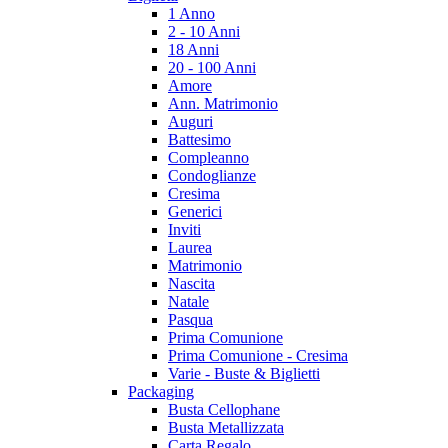
1 Anno
2 - 10 Anni
18 Anni
20 - 100 Anni
Amore
Ann. Matrimonio
Auguri
Battesimo
Compleanno
Condoglianze
Cresima
Generici
Inviti
Laurea
Matrimonio
Nascita
Natale
Pasqua
Prima Comunione
Prima Comunione - Cresima
Varie - Buste & Biglietti
Packaging
Busta Cellophane
Busta Metallizzata
Carta Regalo