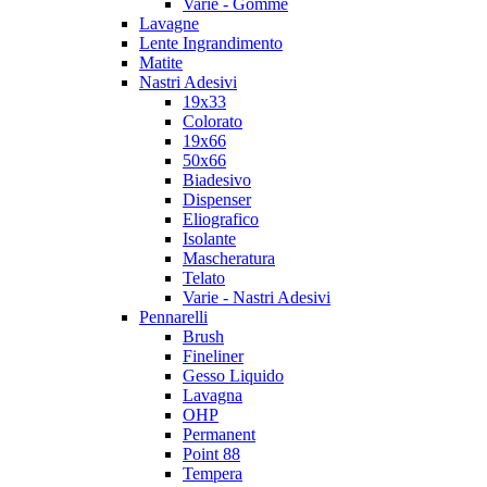
Varie - Gomme
Lavagne
Lente Ingrandimento
Matite
Nastri Adesivi
19x33
Colorato
19x66
50x66
Biadesivo
Dispenser
Eliografico
Isolante
Mascheratura
Telato
Varie - Nastri Adesivi
Pennarelli
Brush
Fineliner
Gesso Liquido
Lavagna
OHP
Permanent
Point 88
Tempera