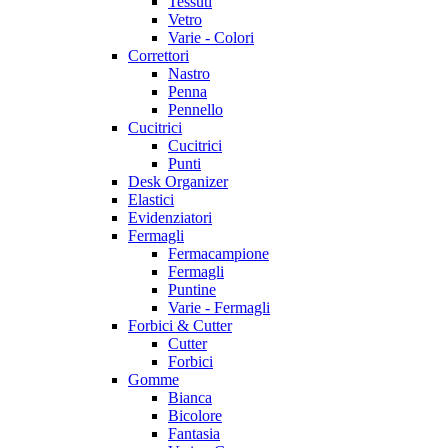
Tessuti
Vetro
Varie - Colori
Correttori
Nastro
Penna
Pennello
Cucitrici
Cucitrici
Punti
Desk Organizer
Elastici
Evidenziatori
Fermagli
Fermacampione
Fermagli
Puntine
Varie - Fermagli
Forbici & Cutter
Cutter
Forbici
Gomme
Bianca
Bicolore
Fantasia