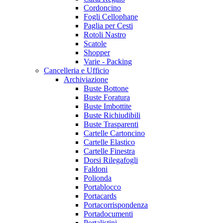
Cordoncino
Fogli Cellophane
Paglia per Cesti
Rotoli Nastro
Scatole
Shopper
Varie - Packing
Cancelleria e Ufficio
Archiviazione
Buste Bottone
Buste Foratura
Buste Imbottite
Buste Richiudibili
Buste Trasparenti
Cartelle Cartoncino
Cartelle Elastico
Cartelle Finestra
Dorsi Rilegafogli
Faldoni
Polionda
Portablocco
Portacards
Portacorrispondenza
Portadocumenti
Portalistini