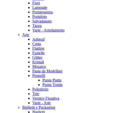
Fiori
Lampade
Portaessenza
Portafoto
Salvadanaio
Tazza
Varie - Arredamento
Arte
Adigraf
Creta
Flatting
Fustelle
Glitter
Kristall
Mosaico
Pasta da Modellare
Pennelli
Punta Piatta
Punta Tonda
Polistirolo
Tele
Vernice Fissativa
Varie - Arte
Biglietti e Packaging
Biglietti