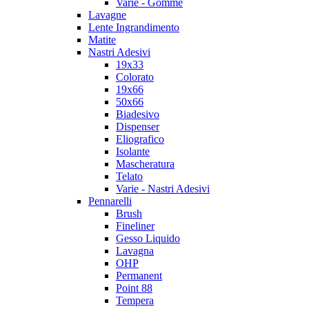
Varie - Gomme
Lavagne
Lente Ingrandimento
Matite
Nastri Adesivi
19x33
Colorato
19x66
50x66
Biadesivo
Dispenser
Eliografico
Isolante
Mascheratura
Telato
Varie - Nastri Adesivi
Pennarelli
Brush
Fineliner
Gesso Liquido
Lavagna
OHP
Permanent
Point 88
Tempera