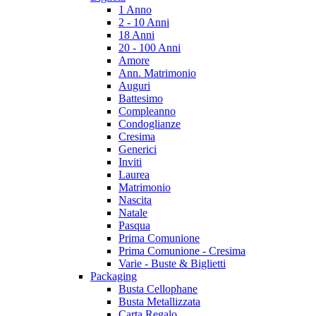
1 Anno
2 - 10 Anni
18 Anni
20 - 100 Anni
Amore
Ann. Matrimonio
Auguri
Battesimo
Compleanno
Condoglianze
Cresima
Generici
Inviti
Laurea
Matrimonio
Nascita
Natale
Pasqua
Prima Comunione
Prima Comunione - Cresima
Varie - Buste & Biglietti
Packaging
Busta Cellophane
Busta Metallizzata
Carta Regalo