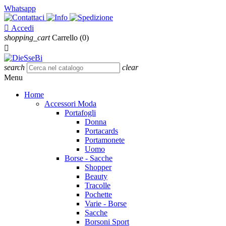
Whatsapp

Accedi
shopping_cart
Carrello
(0)

search
clear
Menu
Home
Accessori Moda
Portafogli
Donna
Portacards
Portamonete
Uomo
Borse - Sacche
Shopper
Beauty
Tracolle
Pochette
Varie - Borse
Sacche
Borsoni Sport