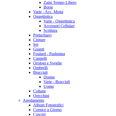
Zaini Tempo Libero
Borse
Varie - Acc. Moda
Oggettistica
Varie - Oggettistica
Accessori Cellulari
Scrittura
Portachiavi
Cinture
Set
Guanti
Foulard - Pashmina
Cappelli
Orologi e Sveglie
Ombrelli
Bracciali
Donna
Varie - Bracciali
Uomo
Collane
Orecchini
Arredamento
Album Fotografici
Cornice a Giorno
Cuscini