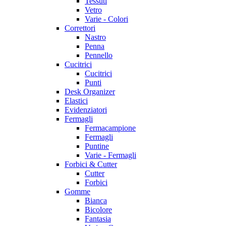
Tessuti
Vetro
Varie - Colori
Correttori
Nastro
Penna
Pennello
Cucitrici
Cucitrici
Punti
Desk Organizer
Elastici
Evidenziatori
Fermagli
Fermacampione
Fermagli
Puntine
Varie - Fermagli
Forbici & Cutter
Cutter
Forbici
Gomme
Bianca
Bicolore
Fantasia