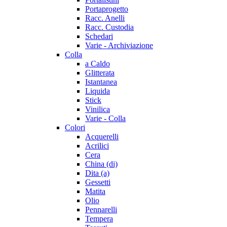
Portaprogetto
Racc. Anelli
Racc. Custodia
Schedari
Varie - Archiviazione
Colla
a Caldo
Glitterata
Istantanea
Liquida
Stick
Vinilica
Varie - Colla
Colori
Acquerelli
Acrilici
Cera
China (di)
Dita (a)
Gessetti
Matita
Olio
Pennarelli
Tempera