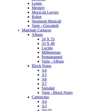
Legno
Mestieri
Mezzi da Lavoro
Robot
Strumenti Musicali
Varie - Giocattoli
Materiale Cartaceo
Album
24 X 33
33 X 48
Lucido
Millimetrato
Pentagrammi
Varie - Album
Block Notes
A4
A5
A6
A7
Spiralati
Varie - Block Notes
Cartoncino
A4
A3
50x70