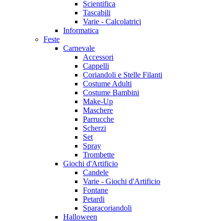
Scientifica
Tascabili
Varie - Calcolatrici
Informatica
Feste
Carnevale
Accessori
Cappelli
Coriandoli e Stelle Filanti
Costume Adulti
Costume Bambini
Make-Up
Maschere
Parrucche
Scherzi
Set
Spray
Trombette
Giochi d'Artificio
Candele
Varie - Giochi d'Artificio
Fontane
Petardi
Sparacoriandoli
Halloween