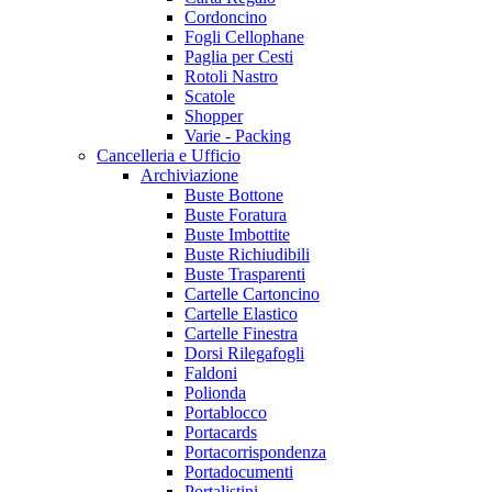
Cordoncino
Fogli Cellophane
Paglia per Cesti
Rotoli Nastro
Scatole
Shopper
Varie - Packing
Cancelleria e Ufficio
Archiviazione
Buste Bottone
Buste Foratura
Buste Imbottite
Buste Richiudibili
Buste Trasparenti
Cartelle Cartoncino
Cartelle Elastico
Cartelle Finestra
Dorsi Rilegafogli
Faldoni
Polionda
Portablocco
Portacards
Portacorrispondenza
Portadocumenti
Portalistini