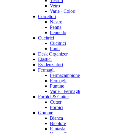
Tessuti
Vetro
Varie - Colori
Correttori
Nastro
Penna
Pennello
Cucitrici
Cucitrici
Punti
Desk Organizer
Elastici
Evidenziatori
Fermagli
Fermacampione
Fermagli
Puntine
Varie - Fermagli
Forbici & Cutter
Cutter
Forbici
Gomme
Bianca
Bicolore
Fantasia