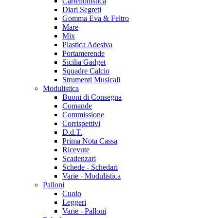
Cartellonistica
Diari Segreti
Gomma Eva & Feltro
Mare
Mix
Plastica Adesiva
Portamerende
Sicilia Gadget
Squadre Calcio
Strumenti Musicali
Modulistica
Buoni di Consegna
Comande
Commissione
Corrispettivi
D.d.T.
Prima Nota Cassa
Ricevute
Scadenzari
Schede - Schedari
Varie - Modulistica
Palloni
Cuoio
Leggeri
Varie - Palloni