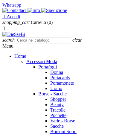
Whatsapp

Accedi
shopping_cart
Carrello
(0)

search
clear
Menu
Home
Accessori Moda
Portafogli
Donna
Portacards
Portamonete
Uomo
Borse - Sacche
Shopper
Beauty
Tracolle
Pochette
Varie - Borse
Sacche
Borsoni Sport