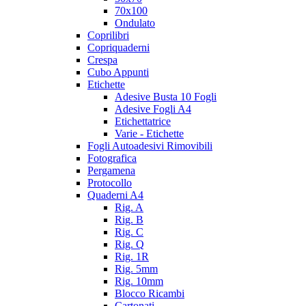
70x100
Ondulato
Coprilibri
Copriquaderni
Crespa
Cubo Appunti
Etichette
Adesive Busta 10 Fogli
Adesive Fogli A4
Etichettatrice
Varie - Etichette
Fogli Autoadesivi Rimovibili
Fotografica
Pergamena
Protocollo
Quaderni A4
Rig. A
Rig. B
Rig. C
Rig. Q
Rig. 1R
Rig. 5mm
Rig. 10mm
Blocco Ricambi
Cartonati