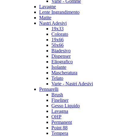
Varie - Gomme
Lavagne
Lente Ingrandimento
Matite
Nastri Adesivi
19x33
Colorato
19x66
50x66
Biadesivo
Dispenser
Eliografico
Isolante
Mascheratura
Telato
Varie - Nastri Adesivi
Pennarelli
Brush
Fineliner
Gesso Liquido
Lavagna
OHP
Permanent
Point 88
Tempera