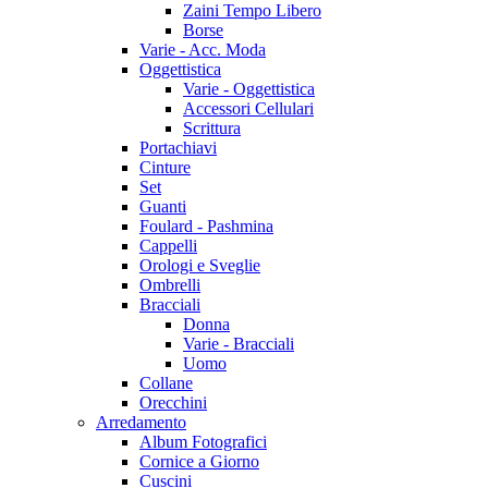
Zaini Tempo Libero
Borse
Varie - Acc. Moda
Oggettistica
Varie - Oggettistica
Accessori Cellulari
Scrittura
Portachiavi
Cinture
Set
Guanti
Foulard - Pashmina
Cappelli
Orologi e Sveglie
Ombrelli
Bracciali
Donna
Varie - Bracciali
Uomo
Collane
Orecchini
Arredamento
Album Fotografici
Cornice a Giorno
Cuscini