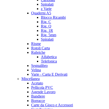
Spiralati
z Varie
Quaderni A5
Blocco Ricambi
Rig. C
Rig. Q
Rig. 1R
Rig. 5mm
Spiralati
Risme
Rotoli Carta
Rubriche
Alfabetica
Telefonica
Segnalibro
Velina
Varie - Carta E Derivati
Miscellanea
Acetato
Pellicola PVC
Agende Lavoro
Bandiere
Borracce
Carte da Gioco e Accessori