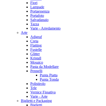
Fiori
Lampade
Portaessenza
Portafoto
Salvadanaio
Tazza
Varie - Arredamento
Arte
Adigraf
Creta
Flatting
Fustelle
Glitter
Kristall
Mosaico
Pasta da Modellare
Pennelli
Punta Piatta
Punta Tonda
Polistirolo
Tele
Vernice Fissativa
Varie - Arte
Biglietti e Packaging
Biglietti