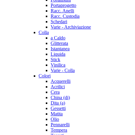
Portaprogetto
Racc. Anelli
Racc. Custodia
Schedari
Varie - Archiviazione
Colla
a Caldo
Glitterata
Istantanea
Liquida
Stick
Vinilica
Varie - Colla
Colori
Acquerelli
Acrilici
Cera
China (di)
Dita (a)
Gessetti
Matita
Olio
Pennarelli
Tempera