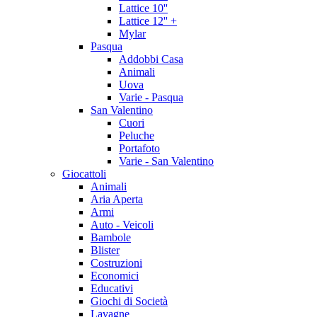
Lattice 10''
Lattice 12'' +
Mylar
Pasqua
Addobbi Casa
Animali
Uova
Varie - Pasqua
San Valentino
Cuori
Peluche
Portafoto
Varie - San Valentino
Giocattoli
Animali
Aria Aperta
Armi
Auto - Veicoli
Bambole
Blister
Costruzioni
Economici
Educativi
Giochi di Società
Lavagne