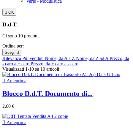
Varie - Modulistica

OK
D.d.T.
Ci sono 10 prodotti.
Ordina per:
Scegli

Rilevanza
Più venduti
Nome, da A a Z
Nome, da Z ad A
Prezzo, da
- caro a + caro
Prezzo, da + caro a - caro
Visualizzati 1-10 su 10 articoli

Anteprima
Blocco D.d.T. Documento di...
2,60 €

Anteprima