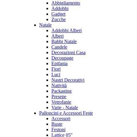
Abbigliamento
Addobbi
Gadget
Zucche
Natale
Addobbi Alberi
Alberi
Babbi Natale
Candele
Decorazioni Casa
Decoupage
Epifania
Fiori
Luci
Nastri Decorativi
Natività
Packaging
Presepe
Vetrofanie
Varie - Natale
Palloncini e Accessori Feste
Accessori
Buste
Festoni
Lattice 05''