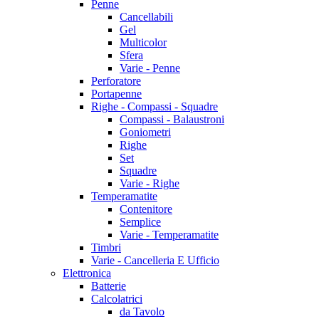
Penne
Cancellabili
Gel
Multicolor
Sfera
Varie - Penne
Perforatore
Portapenne
Righe - Compassi - Squadre
Compassi - Balaustroni
Goniometri
Righe
Set
Squadre
Varie - Righe
Temperamatite
Contenitore
Semplice
Varie - Temperamatite
Timbri
Varie - Cancelleria E Ufficio
Elettronica
Batterie
Calcolatrici
da Tavolo