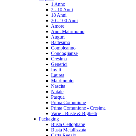
1 Anno
2 - 10 Anni
18 Anni
20 - 100 Anni
Amore
Ann. Matrimonio
Auguri
Battesimo
Compleanno
Condoglianze
Cresima
Generici
Inviti
Laurea
Matrimonio
Nascita
Natale
Pasqua
Prima Comunione
Prima Comunione - Cresima
Varie - Buste & Biglietti
Packaging
Busta Cellophane
Busta Metallizzata
Carta Regalo