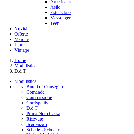
Americano
Asilo
Estensibile
Messenger
Teen
Novità
Offerte
Marche
Libri
Vintage
Home
Modulistica
D.d.T.
Modulistica
Buoni di Consegna
Comande
Commissione
Corrispettivi
D.d.T.
Prima Nota Cassa
Ricevute
Scadenzari
Schede - Schedari