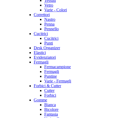
Tessuti
Vetro
Varie - Colori
Correttori
Nastro
Penna
Pennello
Cucitrici
Cucitrici
Punti
Desk Organizer
Elastici
Evidenziatori
Fermagli
Fermacampione
Fermagli
Puntine
Varie - Fermagli
Forbici & Cutter
Cutter
Forbici
Gomme
Bianca
Bicolore
Fantasia