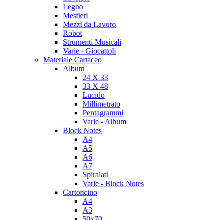
Legno
Mestieri
Mezzi da Lavoro
Robot
Strumenti Musicali
Varie - Giocattoli
Materiale Cartaceo
Album
24 X 33
33 X 48
Lucido
Millimetrato
Pentagrammi
Varie - Album
Block Notes
A4
A5
A6
A7
Spiralati
Varie - Block Notes
Cartoncino
A4
A3
50x70