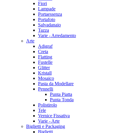
Fiori
Lampade
Portaessenza
Portafoto
Salvadanaio
Tazza
Varie - Arredamento
Arte
Adigraf
Creta
Flatting
Fustelle
Glitter
Kristall
Mosaico
Pasta da Modellare
Pennelli
Punta Piatta
Punta Tonda
Polistirolo
Tele
Vernice Fissativa
Varie - Arte
Biglietti e Packaging
Biglietti