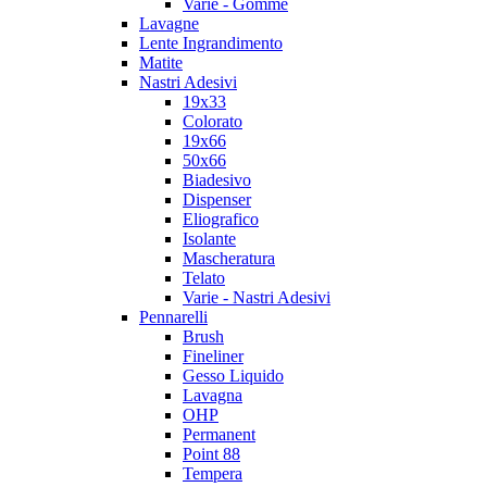
Varie - Gomme
Lavagne
Lente Ingrandimento
Matite
Nastri Adesivi
19x33
Colorato
19x66
50x66
Biadesivo
Dispenser
Eliografico
Isolante
Mascheratura
Telato
Varie - Nastri Adesivi
Pennarelli
Brush
Fineliner
Gesso Liquido
Lavagna
OHP
Permanent
Point 88
Tempera