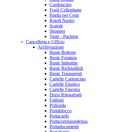
Cordoncino
Fogli Cellophane
Paglia per Cesti
Rotoli Nastro
Scatole
Shopper
Varie - Packing
Cancelleria e Ufficio
Archiviazione
Buste Bottone
Buste Foratura
Buste Imbottite
Buste Richiudibili
Buste Trasparenti
Cartelle Cartoncino
Cartelle Elastico
Cartelle Finestra
Dorsi Rilegafogli
Faldoni
Polionda
Portablocco
Portacards
Portacorrispondenza
Portadocumenti
Portalistini