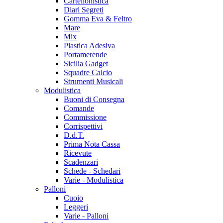
Cartellonistica
Diari Segreti
Gomma Eva & Feltro
Mare
Mix
Plastica Adesiva
Portamerende
Sicilia Gadget
Squadre Calcio
Strumenti Musicali
Modulistica
Buoni di Consegna
Comande
Commissione
Corrispettivi
D.d.T.
Prima Nota Cassa
Ricevute
Scadenzari
Schede - Schedari
Varie - Modulistica
Palloni
Cuoio
Leggeri
Varie - Palloni