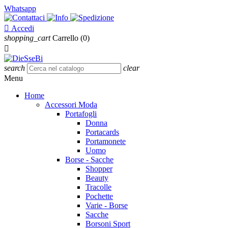
Whatsapp

Accedi
shopping_cart
Carrello
(0)

search
clear
Menu
Home
Accessori Moda
Portafogli
Donna
Portacards
Portamonete
Uomo
Borse - Sacche
Shopper
Beauty
Tracolle
Pochette
Varie - Borse
Sacche
Borsoni Sport