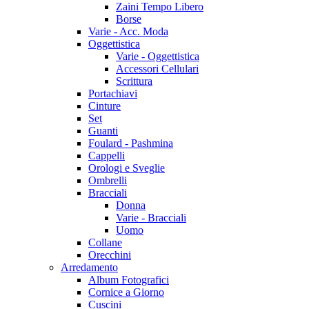
Zaini Tempo Libero
Borse
Varie - Acc. Moda
Oggettistica
Varie - Oggettistica
Accessori Cellulari
Scrittura
Portachiavi
Cinture
Set
Guanti
Foulard - Pashmina
Cappelli
Orologi e Sveglie
Ombrelli
Bracciali
Donna
Varie - Bracciali
Uomo
Collane
Orecchini
Arredamento
Album Fotografici
Cornice a Giorno
Cuscini