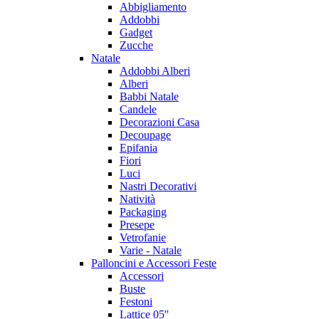
Abbigliamento
Addobbi
Gadget
Zucche
Natale
Addobbi Alberi
Alberi
Babbi Natale
Candele
Decorazioni Casa
Decoupage
Epifania
Fiori
Luci
Nastri Decorativi
Natività
Packaging
Presepe
Vetrofanie
Varie - Natale
Palloncini e Accessori Feste
Accessori
Buste
Festoni
Lattice 05''