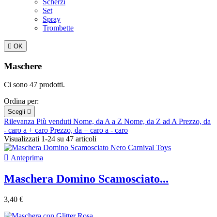
Scherzi
Set
Spray
Trombette

OK
Maschere
Ci sono 47 prodotti.
Ordina per:
Scegli

Rilevanza
Più venduti
Nome, da A a Z
Nome, da Z ad A
Prezzo, da
- caro a + caro
Prezzo, da + caro a - caro
Visualizzati 1-24 su 47 articoli

Anteprima
Maschera Domino Scamosciato...
3,40 €