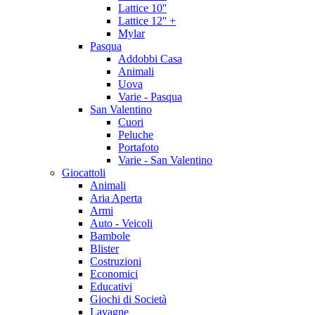
Lattice 10''
Lattice 12'' +
Mylar
Pasqua
Addobbi Casa
Animali
Uova
Varie - Pasqua
San Valentino
Cuori
Peluche
Portafoto
Varie - San Valentino
Giocattoli
Animali
Aria Aperta
Armi
Auto - Veicoli
Bambole
Blister
Costruzioni
Economici
Educativi
Giochi di Società
Lavagne