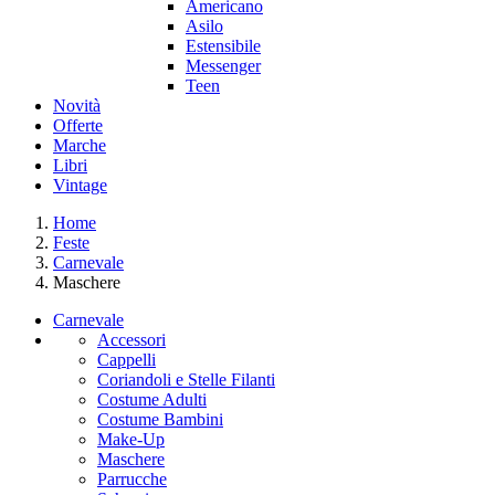
Americano
Asilo
Estensibile
Messenger
Teen
Novità
Offerte
Marche
Libri
Vintage
Home
Feste
Carnevale
Maschere
Carnevale
Accessori
Cappelli
Coriandoli e Stelle Filanti
Costume Adulti
Costume Bambini
Make-Up
Maschere
Parrucche