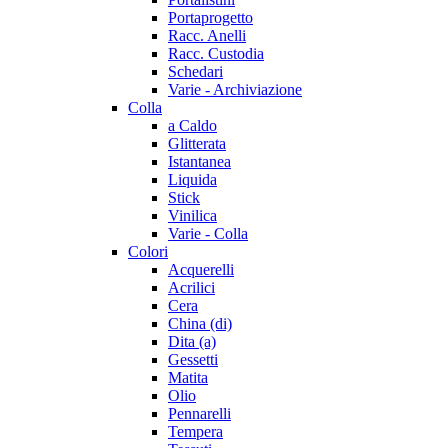
Portaprogetto
Racc. Anelli
Racc. Custodia
Schedari
Varie - Archiviazione
Colla
a Caldo
Glitterata
Istantanea
Liquida
Stick
Vinilica
Varie - Colla
Colori
Acquerelli
Acrilici
Cera
China (di)
Dita (a)
Gessetti
Matita
Olio
Pennarelli
Tempera