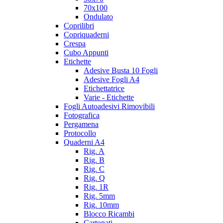
70x100
Ondulato
Coprilibri
Copriquaderni
Crespa
Cubo Appunti
Etichette
Adesive Busta 10 Fogli
Adesive Fogli A4
Etichettatrice
Varie - Etichette
Fogli Autoadesivi Rimovibili
Fotografica
Pergamena
Protocollo
Quaderni A4
Rig. A
Rig. B
Rig. C
Rig. Q
Rig. 1R
Rig. 5mm
Rig. 10mm
Blocco Ricambi
Cartonati