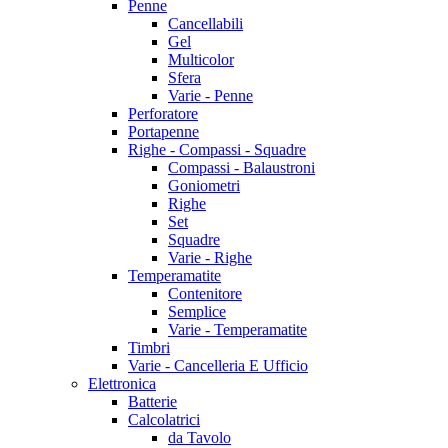
Penne
Cancellabili
Gel
Multicolor
Sfera
Varie - Penne
Perforatore
Portapenne
Righe - Compassi - Squadre
Compassi - Balaustroni
Goniometri
Righe
Set
Squadre
Varie - Righe
Temperamatite
Contenitore
Semplice
Varie - Temperamatite
Timbri
Varie - Cancelleria E Ufficio
Elettronica
Batterie
Calcolatrici
da Tavolo