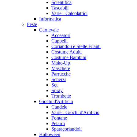
Scientifica
Tascabili
Varie - Calcolatrici
Informatica
Feste
Carnevale
Accessori
Cappelli
Coriandoli e Stelle Filanti
Costume Adulti
Costume Bambini
Make-Up
Maschere
Parrucche
Scherzi
Set
Spray
Trombette
Giochi d'Artificio
Candele
Varie - Giochi d'Artificio
Fontane
Petardi
Sparacoriandoli
Halloween