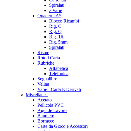
Spiralati
z Varie
Quaderni A5
Blocco Ricambi
Rig. C
Rig. Q
Rig. 1R
Rig. 5mm
Spiralati
Risme
Rotoli Carta
Rubriche
Alfabetica
Telefonica
Segnalibro
Velina
Varie - Carta E Derivati
Miscellanea
Acetato
Pellicola PVC
Agende Lavoro
Bandiere
Borracce
Carte da Gioco e Accessori