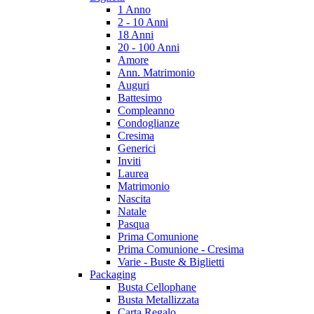
1 Anno
2 - 10 Anni
18 Anni
20 - 100 Anni
Amore
Ann. Matrimonio
Auguri
Battesimo
Compleanno
Condoglianze
Cresima
Generici
Inviti
Laurea
Matrimonio
Nascita
Natale
Pasqua
Prima Comunione
Prima Comunione - Cresima
Varie - Buste & Biglietti
Packaging
Busta Cellophane
Busta Metallizzata
Carta Regalo