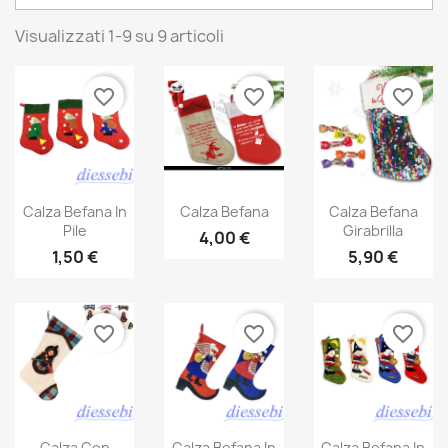
Visualizzati 1-9 su 9 articoli
favorite_border
favorite_border
favorite_border
Calza Befana In
Calza Befana
Calza Befana
Pile
Girabrilla
4,00 €
1,50 €
5,90 €
favorite_border
favorite_border
favorite_border
Calza Con
Calza Befana In
Calza Befana In