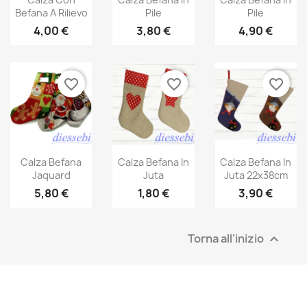
Befana A Rilievo
Pile
Pile
4,00 €
3,80 €
4,90 €
favorite_border
favorite_border
favorite_border
Calza Befana
Calza Befana In
Calza Befana In
Jaquard
Juta
Juta 22x38cm
5,80 €
1,80 €
3,90 €
Torna all'inizio
