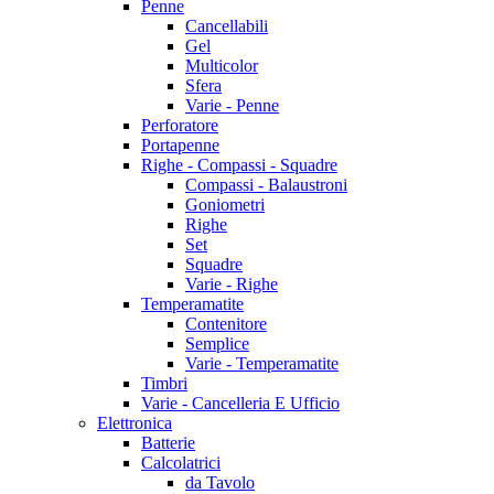
Penne
Cancellabili
Gel
Multicolor
Sfera
Varie - Penne
Perforatore
Portapenne
Righe - Compassi - Squadre
Compassi - Balaustroni
Goniometri
Righe
Set
Squadre
Varie - Righe
Temperamatite
Contenitore
Semplice
Varie - Temperamatite
Timbri
Varie - Cancelleria E Ufficio
Elettronica
Batterie
Calcolatrici
da Tavolo