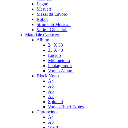
Legno
Mestieri
Mezzi da Lavoro
Robot
Strumenti Musicali
Varie - Giocattoli
Materiale Cartaceo
Album
24 X 33
33 X 48
Lucido
Millimetrato
Pentagrammi
Varie - Album
Block Notes
A4
A5
A6
A7
Spiralati
Varie - Block Notes
Cartoncino
A4
A3
50x70