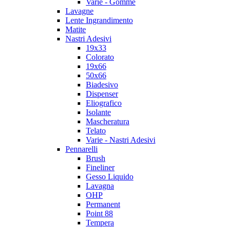
Varie - Gomme
Lavagne
Lente Ingrandimento
Matite
Nastri Adesivi
19x33
Colorato
19x66
50x66
Biadesivo
Dispenser
Eliografico
Isolante
Mascheratura
Telato
Varie - Nastri Adesivi
Pennarelli
Brush
Fineliner
Gesso Liquido
Lavagna
OHP
Permanent
Point 88
Tempera