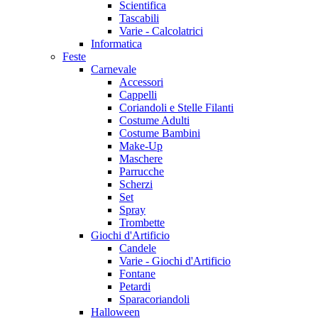
Scientifica
Tascabili
Varie - Calcolatrici
Informatica
Feste
Carnevale
Accessori
Cappelli
Coriandoli e Stelle Filanti
Costume Adulti
Costume Bambini
Make-Up
Maschere
Parrucche
Scherzi
Set
Spray
Trombette
Giochi d'Artificio
Candele
Varie - Giochi d'Artificio
Fontane
Petardi
Sparacoriandoli
Halloween