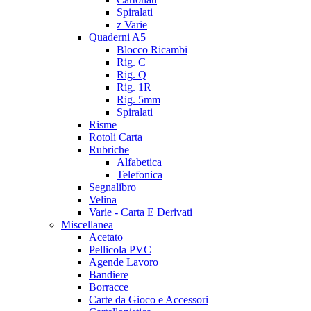
Spiralati
z Varie
Quaderni A5
Blocco Ricambi
Rig. C
Rig. Q
Rig. 1R
Rig. 5mm
Spiralati
Risme
Rotoli Carta
Rubriche
Alfabetica
Telefonica
Segnalibro
Velina
Varie - Carta E Derivati
Miscellanea
Acetato
Pellicola PVC
Agende Lavoro
Bandiere
Borracce
Carte da Gioco e Accessori