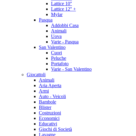
Lattice 10''
Lattice 12'' +
Mylar
Pasqua
Addobbi Casa
Animali
Uova
Varie - Pasqua
San Valentino
Cuori
Peluche
Portafoto
Varie - San Valentino
Giocattoli
Animali
Aria Aperta
Armi
Auto - Veicoli
Bambole
Blister
Costruzioni
Economici
Educativi
Giochi di Società
Lavagne