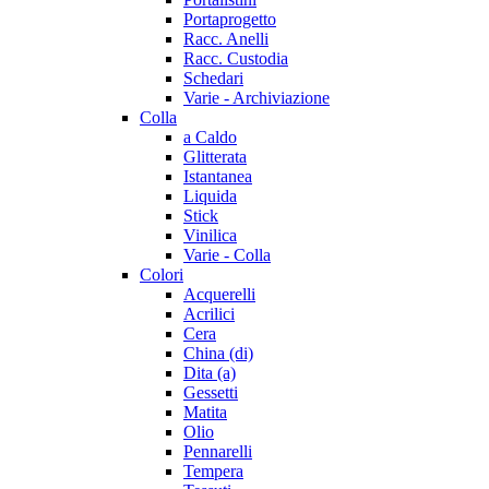
Portaprogetto
Racc. Anelli
Racc. Custodia
Schedari
Varie - Archiviazione
Colla
a Caldo
Glitterata
Istantanea
Liquida
Stick
Vinilica
Varie - Colla
Colori
Acquerelli
Acrilici
Cera
China (di)
Dita (a)
Gessetti
Matita
Olio
Pennarelli
Tempera