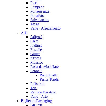
Fiori
Lampade
Portaessenza
Portafoto
Salvadanaio
Tazza
Varie - Arredamento
Arte
Adigraf
Creta
Flatting
Fustelle
Glitter
Kristall
Mosaico
Pasta da Modellare
Pennelli
Punta Piatta
Punta Tonda
Polistirolo
Tele
Vernice Fissativa
Varie - Arte
Biglietti e Packaging
Biglietti