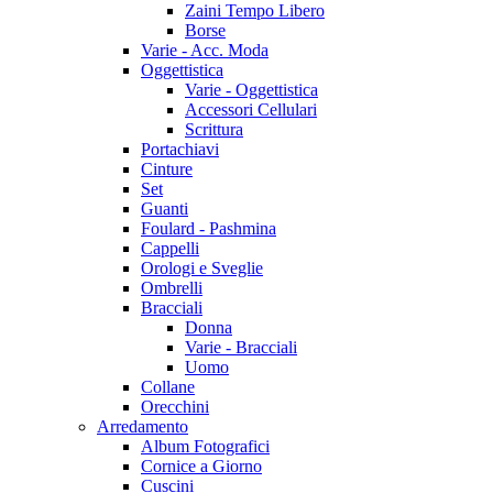
Zaini Tempo Libero
Borse
Varie - Acc. Moda
Oggettistica
Varie - Oggettistica
Accessori Cellulari
Scrittura
Portachiavi
Cinture
Set
Guanti
Foulard - Pashmina
Cappelli
Orologi e Sveglie
Ombrelli
Bracciali
Donna
Varie - Bracciali
Uomo
Collane
Orecchini
Arredamento
Album Fotografici
Cornice a Giorno
Cuscini