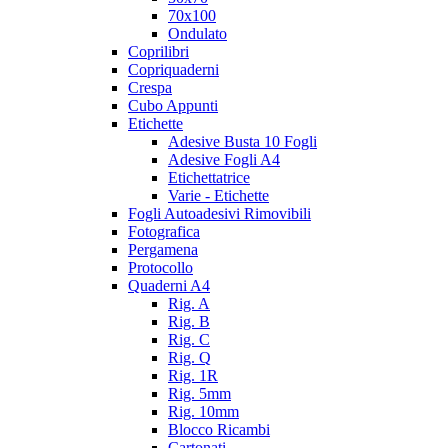
70x100
Ondulato
Coprilibri
Copriquaderni
Crespa
Cubo Appunti
Etichette
Adesive Busta 10 Fogli
Adesive Fogli A4
Etichettatrice
Varie - Etichette
Fogli Autoadesivi Rimovibili
Fotografica
Pergamena
Protocollo
Quaderni A4
Rig. A
Rig. B
Rig. C
Rig. Q
Rig. 1R
Rig. 5mm
Rig. 10mm
Blocco Ricambi
Cartonati