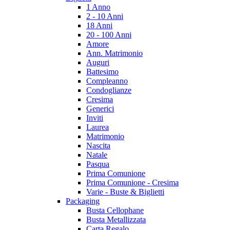
1 Anno
2 - 10 Anni
18 Anni
20 - 100 Anni
Amore
Ann. Matrimonio
Auguri
Battesimo
Compleanno
Condoglianze
Cresima
Generici
Inviti
Laurea
Matrimonio
Nascita
Natale
Pasqua
Prima Comunione
Prima Comunione - Cresima
Varie - Buste & Biglietti
Packaging
Busta Cellophane
Busta Metallizzata
Carta Regalo