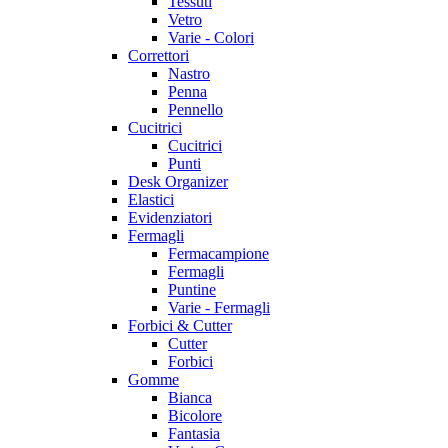
Tessuti
Vetro
Varie - Colori
Correttori
Nastro
Penna
Pennello
Cucitrici
Cucitrici
Punti
Desk Organizer
Elastici
Evidenziatori
Fermagli
Fermacampione
Fermagli
Puntine
Varie - Fermagli
Forbici & Cutter
Cutter
Forbici
Gomme
Bianca
Bicolore
Fantasia