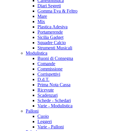
Cartellonistica
Diari Segreti
Gomma Eva & Feltro
Mare
Mix
Plastica Adesiva
Portamerende
Sicilia Gadget
Squadre Calcio
Strumenti Musicali
Modulistica
Buoni di Consegna
Comande
Commissione
Corrispettivi
D.d.T.
Prima Nota Cassa
Ricevute
Scadenzari
Schede - Schedari
Varie - Modulistica
Palloni
Cuoio
Leggeri
Varie - Palloni