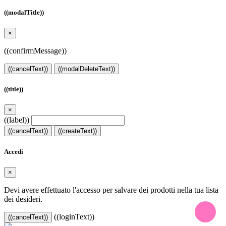
((modalTitle))
×
((confirmMessage))
((cancelText))
((modalDeleteText))
((title))
×
((label))
((cancelText))
((createText))
Accedi
×
Devi avere effettuato l'accesso per salvare dei prodotti nella tua lista
dei desideri.
((loginText))
((cancelText))