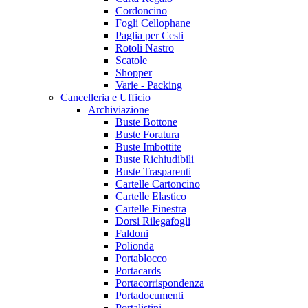
Cordoncino
Fogli Cellophane
Paglia per Cesti
Rotoli Nastro
Scatole
Shopper
Varie - Packing
Cancelleria e Ufficio
Archiviazione
Buste Bottone
Buste Foratura
Buste Imbottite
Buste Richiudibili
Buste Trasparenti
Cartelle Cartoncino
Cartelle Elastico
Cartelle Finestra
Dorsi Rilegafogli
Faldoni
Polionda
Portablocco
Portacards
Portacorrispondenza
Portadocumenti
Portalistini