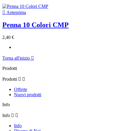

Anteprima
Penna 10 Colori CMP
2,40 €
Torna all'inizio

Prodotti
Prodotti


Offerte
Nuovi prodotti
Info
Info


Info
Dicono di Noi