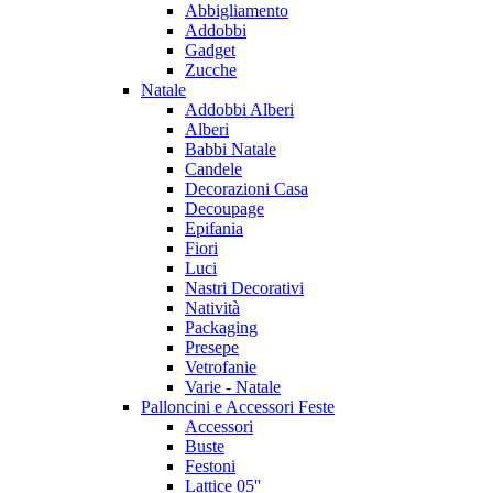
Abbigliamento
Addobbi
Gadget
Zucche
Natale
Addobbi Alberi
Alberi
Babbi Natale
Candele
Decorazioni Casa
Decoupage
Epifania
Fiori
Luci
Nastri Decorativi
Natività
Packaging
Presepe
Vetrofanie
Varie - Natale
Palloncini e Accessori Feste
Accessori
Buste
Festoni
Lattice 05''