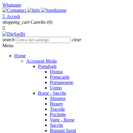
Whatsapp

Accedi
shopping_cart
Carrello
(0)

search
clear
Menu
Home
Accessori Moda
Portafogli
Donna
Portacards
Portamonete
Uomo
Borse - Sacche
Shopper
Beauty
Tracolle
Pochette
Varie - Borse
Sacche
Borsoni Sport