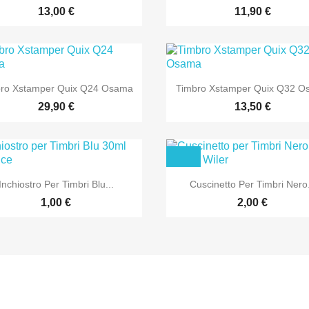
13,00 €
11,90 €


Anteprima
Anteprima
ro Xstamper Quix Q24 Osama
Timbro Xstamper Quix Q32 
29,90 €
13,50 €


Anteprima
Anteprima
Inchiostro Per Timbri Blu...
Cuscinetto Per Timbri Nero.
1,00 €
2,00 €