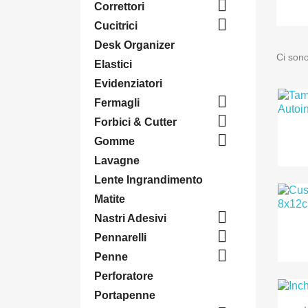

Correttori

Cucitrici
Desk Organizer
Ci sono
Elastici
Evidenziatori

Fermagli

Forbici & Cutter

Gomme
Lavagne
Lente Ingrandimento
Matite

Nastri Adesivi

Pennarelli

Penne
Perforatore
Portapenne