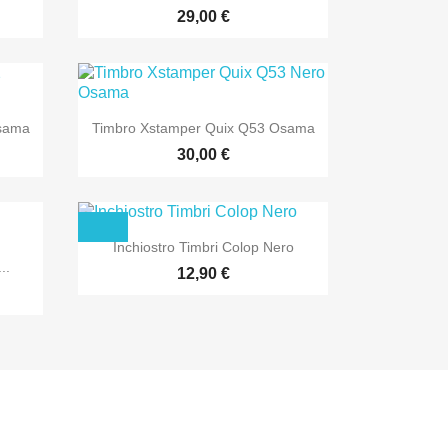
29,00 €

Anteprima
Osama
Timbro Xstamper Quix Q53 Osama
30,00 €

Anteprima
Inchiostro Timbri Colop Nero
..
12,90 €