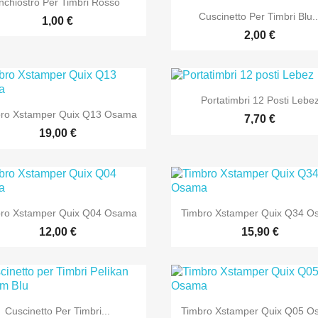
Inchiostro Per Timbri Rosso

Anteprima
Cuscinetto Per Timbri Blu..
1,00 €
2,00 €

Anteprima
Portatimbri 12 Posti Lebe

Anteprima
ro Xstamper Quix Q13 Osama
7,70 €
19,00 €


Anteprima
Anteprima
ro Xstamper Quix Q04 Osama
Timbro Xstamper Quix Q34 
12,00 €
15,90 €


Anteprima
Anteprima
Cuscinetto Per Timbri...
Timbro Xstamper Quix Q05 