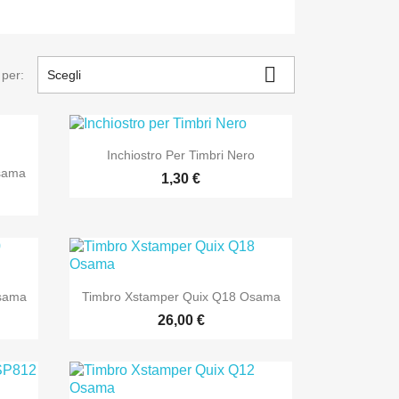

 per:
Scegli

Anteprima
Inchiostro Per Timbri Nero
sama
1,30 €

Anteprima
Osama
Timbro Xstamper Quix Q18 Osama
26,00 €