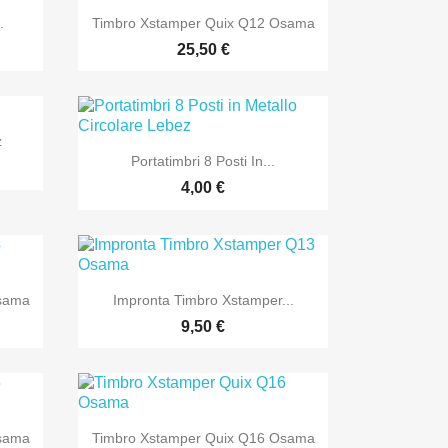

Anteprima
.
Timbro Xstamper Quix Q12 Osama
25,50 €
z

Anteprima
Portatimbri 8 Posti In...
4,00 €

Anteprima
Osama
Impronta Timbro Xstamper...
9,50 €

Anteprima
Osama
Timbro Xstamper Quix Q16 Osama