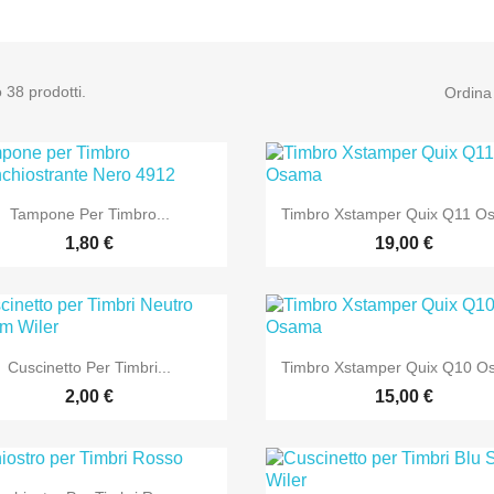
 38 prodotti.
Ordina


Anteprima
Anteprima
Tampone Per Timbro...
Timbro Xstamper Quix Q11 O
1,80 €
19,00 €


Anteprima
Anteprima
Cuscinetto Per Timbri...
Timbro Xstamper Quix Q10 
2,00 €
15,00 €

Anteprima