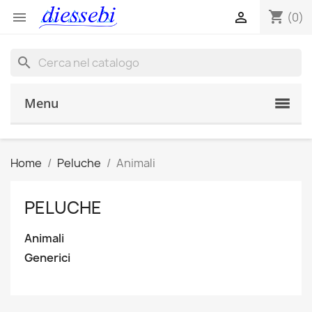
shopping_cart


(0)
search
Menu
Home
Peluche
Animali
PELUCHE
Animali
Generici