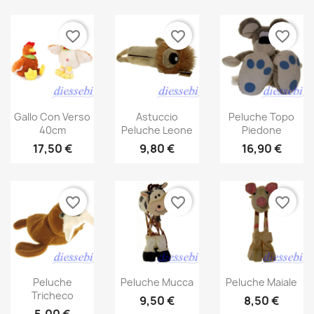
favorite_border
favorite_border
favorite_border
Gallo Con Verso
Astuccio
Peluche Topo
40cm
Peluche Leone
Piedone
17,50 €
9,80 €
16,90 €
favorite_border
favorite_border
favorite_border
Peluche
Peluche Mucca
Peluche Maiale
Tricheco
9,50 €
8,50 €