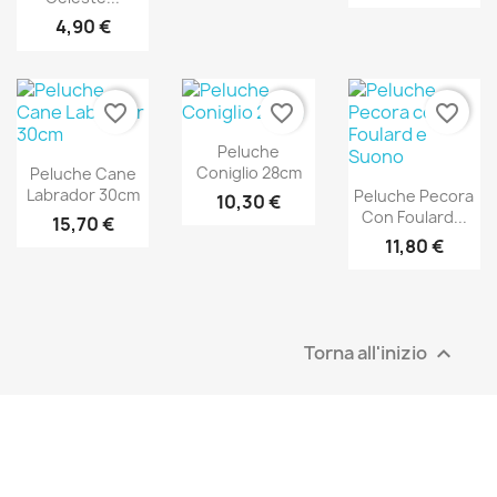
4,90 €
favorite_border
favorite_border
favorite_border
Peluche
Coniglio 28cm
Peluche Cane
Labrador 30cm
Peluche Pecora
10,30 €
Con Foulard...
15,70 €
11,80 €
Torna all'inizio
