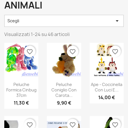
ANIMALI

Scegli
Visualizzati 1-24 su 46 articoli
favorite_border
favorite_border
favorite_border
Peluche
Peluche
Ape - Coccinella
Formica Cinbug
Coniglio Con
Con Luci E...
37cm
Carota...
14,00 €
11,30 €
9,90 €
favorite_border
favorite_border
favorite_border