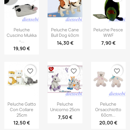
Peluche
Peluche Cane
Peluche Pesce
Cuscino Mukka
Bull Dog 40cm
WWF
-...
14,30 €
7,90 €
19,90 €
favorite_border
favorite_border
favorite_border
Peluche Gatto
Peluche
Peluche
Con Collare
Unicorno 25cm
Orsacchiotto
25cm
60cm...
7,50 €
12,50 €
20,00 €