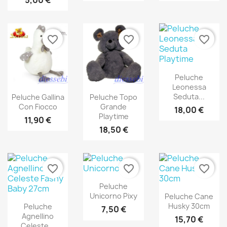
5,00 €
favorite_border
favorite_border
favorite_border
Peluche
Leonessa
Seduta...
Peluche Gallina
Peluche Topo
Con Fiocco
Grande
18,00 €
Playtime
11,90 €
18,50 €
favorite_border
favorite_border
favorite_border
Peluche
Unicorno Pixy
Peluche Cane
Husky 30cm
Peluche
7,50 €
Agnellino
15,70 €
Celeste...