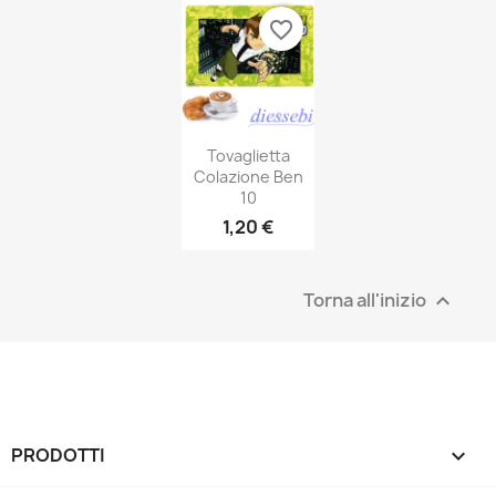
favorite_border
Tovaglietta
Colazione Ben
10
1,20 €
Torna all'inizio

PRODOTTI
