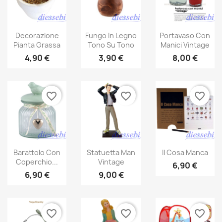
Decorazione
Fungo In Legno
Portavaso Con
Pianta Grassa
Tono Su Tono
Manici Vintage
4,90 €
3,90 €
8,00 €
favorite_border
favorite_border
favorite_border
Barattolo Con
Statuetta Man
Il Cosa Manca
Coperchio...
Vintage
6,90 €
6,90 €
9,00 €
favorite_border
favorite_border
favorite_border