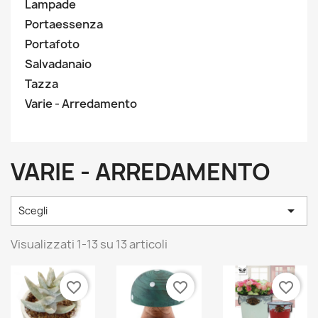
Lampade
Portaessenza
Portafoto
Salvadanaio
Tazza
Varie - Arredamento
VARIE - ARREDAMENTO

Scegli
Visualizzati 1-13 su 13 articoli
favorite_border
favorite_border
favorite_border