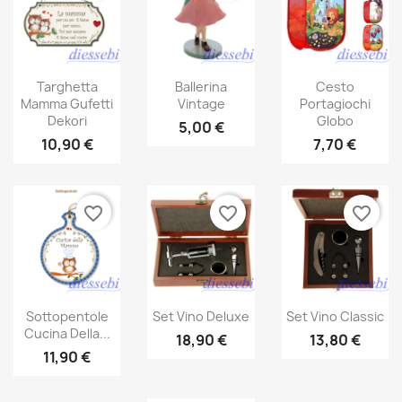
Targhetta
Ballerina
Cesto
Mamma Gufetti
Vintage
Portagiochi
Dekori
Globo
5,00 €
10,90 €
7,70 €
favorite_border
favorite_border
favorite_border
Sottopentole
Set Vino Deluxe
Set Vino Classic
Cucina Della...
18,90 €
13,80 €
11,90 €