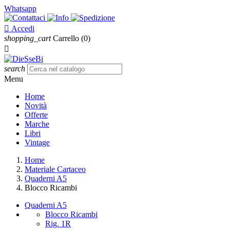
Whatsapp

Accedi
shopping_cart
Carrello
(0)

search
Menu
Home
Novità
Offerte
Marche
Libri
Vintage
Home
Materiale Cartaceo
Quaderni A5
Blocco Ricambi
Quaderni A5
Blocco Ricambi
Rig. 1R