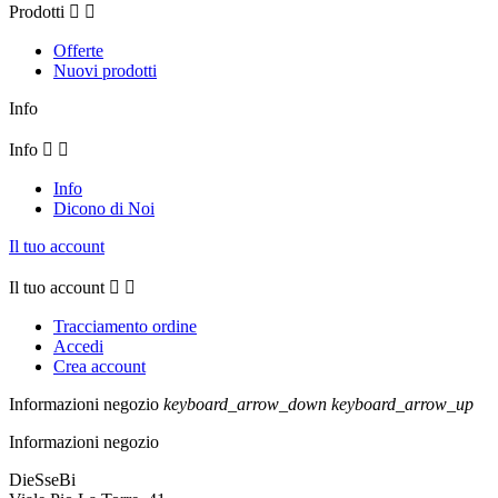
Prodotti


Offerte
Nuovi prodotti
Info
Info


Info
Dicono di Noi
Il tuo account
Il tuo account


Tracciamento ordine
Accedi
Crea account
Informazioni negozio
keyboard_arrow_down
keyboard_arrow_up
Informazioni negozio
DieSseBi