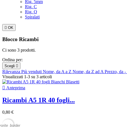
Rig. 5mm
Rig. C
Rig. Q
Spiralati

OK
Blocco Ricambi
Ci sono 3 prodotti.
Ordina per:
Scegli

Rilevanza
Più venduti
Nome, da A a Z
Nome, da Z ad A
Prezzo, da -
Visualizzati 1-3 su 3 articoli

Anteprima
Ricambi A5 1R 40 fogli...
0,80 €
vorite_border