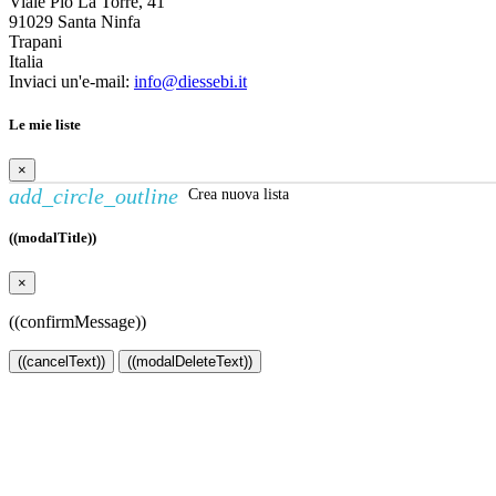
Viale Pio La Torre, 41
91029 Santa Ninfa
Trapani
Italia
Inviaci un'e-mail:
info@diessebi.it
Le mie liste
×
add_circle_outline
Crea nuova lista
((modalTitle))
×
((confirmMessage))
((cancelText))
((modalDeleteText))
Crea lista dei desideri
×
Nome lista dei desideri