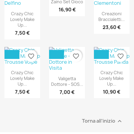
Zaino Set Gioco
16,90 €
Crazy Chic
Creazioni
Lovely Make
Braccialetti...
Up...
23,60 €
7,50 €
favorite_border
favorite_border
favorite_border
Crazy Chic
Crazy Chic
Lovely Make
Lovely Make
Valigetta
Up...
Up...
Dottore - SOS...
7,50 €
10,90 €
7,00 €
Torna all'inizio
