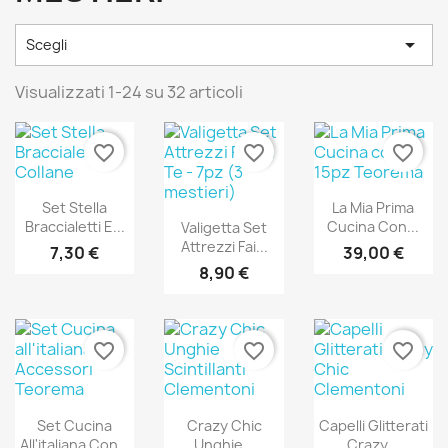

Scegli
Visualizzati 1-24 su 32 articoli
favorite_border
favorite_border
favorite_border
Set Stella
La Mia Prima
Braccialetti E...
Cucina Con...
Valigetta Set
Attrezzi Fai...
7,30 €
39,00 €
8,90 €
favorite_border
favorite_border
favorite_border
Set Cucina
Crazy Chic
Capelli Glitterati
All'italiana Con...
Unghie...
Crazy...