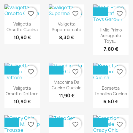
favorite_border
favorite_border
favorite_border
Valigetta
Valigetta
Orsetto Cucina
Supermercato
Il Mio Primo
Aerografo
10,90 €
8,30 €
Toys...
7,80 €
favorite_border
favorite_border
favorite_border
Macchina Da
Cucire Cuciolo
Valigetta
Borsetta
Orsetto Dottore
Topolino Cucina
11,90 €
10,90 €
6,50 €
favorite_border
favorite_border
favorite_border