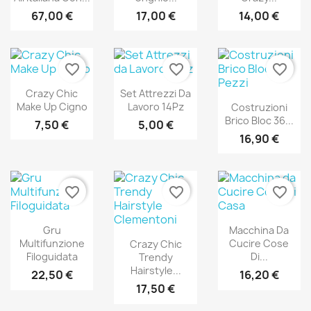
67,00 €
17,00 €
14,00 €
favorite_border
favorite_border
favorite_border
Crazy Chic
Set Attrezzi Da
Make Up Cigno
Lavoro 14Pz
Costruzioni
Brico Bloc 36...
7,50 €
5,00 €
16,90 €
favorite_border
favorite_border
favorite_border
Gru
Macchina Da
Multifunzione
Cucire Cose
Crazy Chic
Filoguidata
Di...
Trendy
Hairstyle...
22,50 €
16,20 €
17,50 €