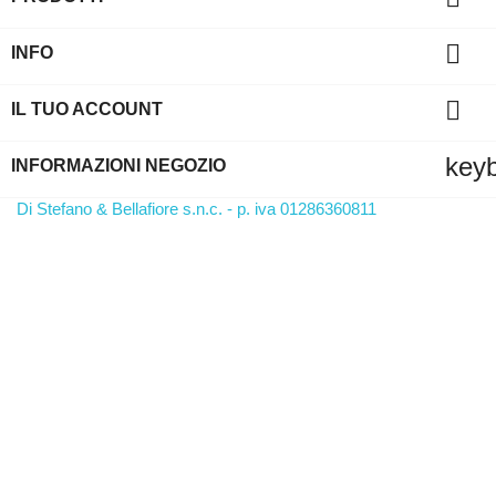

INFO

IL TUO ACCOUNT
key
INFORMAZIONI NEGOZIO
Di Stefano & Bellafiore s.n.c. - p. iva 01286360811