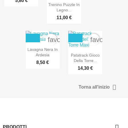
5,80 €
Trenino Puzzle In
Legno...
11,00 €
favorite_border
favorite_bor
Lavagna Nera In
Ardesia
Patatrack Gioco
Della Torre...
8,50 €
14,30 €

Torna all'inizio

PRODOTTI