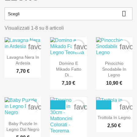

Scegli
Visualizzati 1-8 su 8 articoli
favorite_border
favorite_border
favor
Lavagna Nera In
Ardesia
Domino E
Pinocchio
Mikado Fatto
Snodabile In
7,70 €
Di...
Legno
7,10 €
10,90 €
favorite_border
favorite_border
favor
Trottola In Legno
Baby Puzzle In
2,50 €
Legno Dal Negro