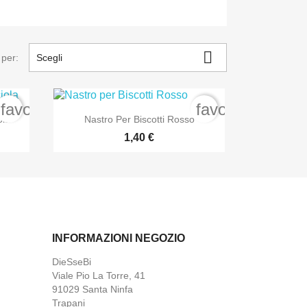

 per:
Scegli
favorite_border
favorite_border

Anteprima
ola
Nastro Per Biscotti Rosso
1,40 €
INFORMAZIONI NEGOZIO
DieSseBi
Viale Pio La Torre, 41
91029 Santa Ninfa
Trapani