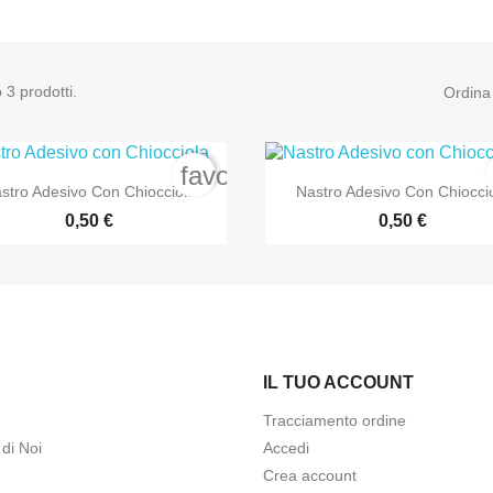
 3 prodotti.
Ordina
favorite_border


Anteprima
Anteprima
stro Adesivo Con Chiocciola
Nastro Adesivo Con Chiocci
0,50 €
0,50 €
IL TUO ACCOUNT
Tracciamento ordine
di Noi
Accedi
Crea account