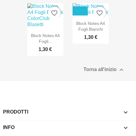
favorite_border
favorite_border
Block Notes A4
Fogli Bianchi
Block Notes A4
1,30 €
Fogli...
1,30 €

Torna all'inizio

PRODOTTI

INFO