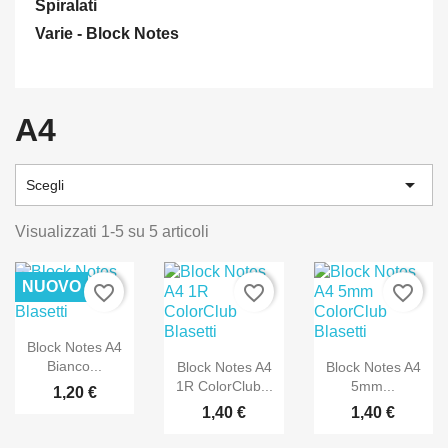
Spiralati
Varie - Block Notes
A4

Scegli
Visualizzati 1-5 su 5 articoli
NUOVO
favorite_border
favorite_border
favorite_border
Block Notes A4
Bianco...
Block Notes A4
Block Notes A4
1R ColorClub...
5mm...
1,20 €
1,40 €
1,40 €