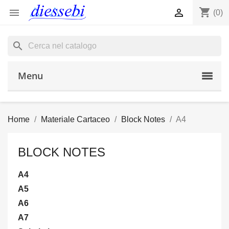
shopping_cart


(0)
search
Menu
Home
Materiale Cartaceo
Block Notes
A4
BLOCK NOTES
A4
A5
A6
A7