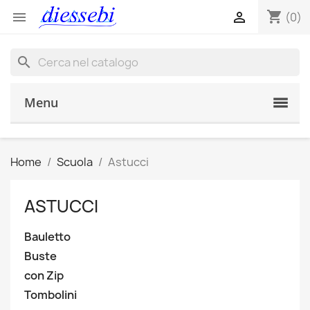
shopping_cart


(0)
search
Menu
Home
Scuola
Astucci
ASTUCCI
Bauletto
Buste
con Zip
Tombolini