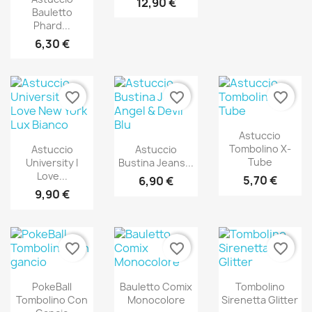
12,90 €
Bauletto
Phard...
6,30 €
favorite_border
favorite_border
favorite_border
Astuccio
Tombolino X-
Astuccio
Astuccio
Tube
University I
Bustina Jeans...
Love...
5,70 €
6,90 €
9,90 €
favorite_border
favorite_border
favorite_border
PokeBall
Bauletto Comix
Tombolino
Tombolino Con
Monocolore
Sirenetta Glitter