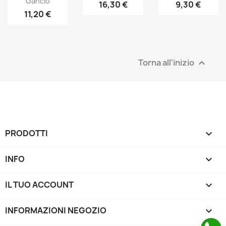
Gancio
16,30 €
9,30 €
11,20 €
Torna all'inizio

PRODOTTI

INFO

IL TUO ACCOUNT

INFORMAZIONI NEGOZIO
keyboard_arrow_down