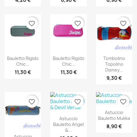
favorite_border
favorite_border
favorite_border
Bauletto Rigido
Bauletto Rigido
Tombolino
Chic...
Chic...
Topolino
Disney...
11,30 €
11,30 €
9,30 €
favorite_border
favorite_border
favorite_border
Astuccio
Bauletto Mukka
Astuccio
Bauletto Angel
8,90 €
&...
Astuccio