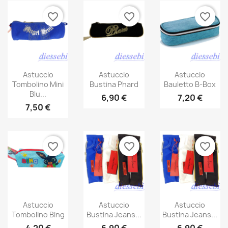
favorite_border
favorite_border
favorite_border
Astuccio
Astuccio
Astuccio
Tombolino Mini
Bustina Phard
Bauletto B-Box
Blu...
6,90 €
7,20 €
7,50 €
favorite_border
favorite_border
favorite_border
Astuccio
Astuccio
Astuccio
Tombolino Bing
Bustina Jeans...
Bustina Jeans...
4,20 €
6,90 €
6,90 €