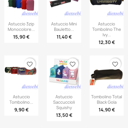
Astuccio 3zip
Astuccio Mini
Astuccio
Monocolore...
Bauletto...
Tombolino The
Ivy...
15,90 €
11,40 €
12,30 €
favorite_border
favorite_border
favorite_border
Astuccio
Astuccio
Tombolino Total
Tombolino...
Saccuccioli
Black Gola
Squishy
9,90 €
14,90 €
13,50 €