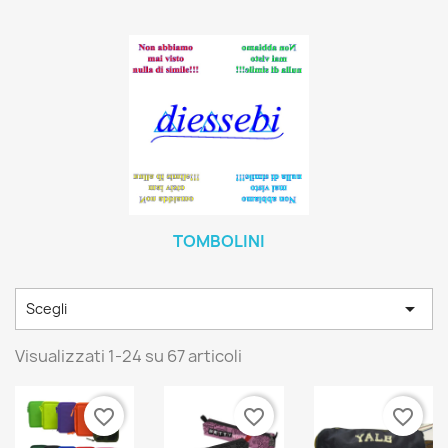
TOMBOLINI

Scegli
Visualizzati 1-24 su 67 articoli
favorite_border
favorite_border
favorite_border