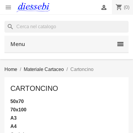
shopping_cart


(0)
search
Menu
Home
Materiale Cartaceo
Cartoncino
CARTONCINO
50x70
70x100
A3
A4