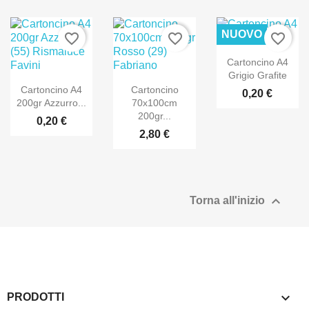
NUOVO
favorite_border
favorite_border
favorite_border
Cartoncino A4
Grigio Grafite
Cartoncino A4
Cartoncino
0,20 €
200gr Azzurro...
70x100cm
200gr...
0,20 €
2,80 €

Torna all'inizio

PRODOTTI