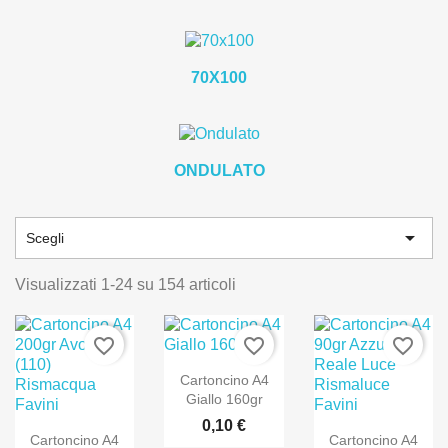
70X100
ONDULATO

Scegli
Visualizzati 1-24 su 154 articoli
favorite_border
favorite_border
favorite_border
Cartoncino A4
Giallo 160gr
0,10 €
Cartoncino A4
Cartoncino A4