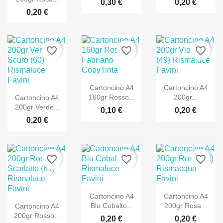
0,30 €
0,20 €
0,20 €
favorite_border
favorite_border
favorite_border
Cartoncino A4
Cartoncino A4
160gr Rosso...
200gr...
Cartoncino A4
200gr Verde...
0,10 €
0,20 €
0,20 €
favorite_border
favorite_border
favorite_border
Cartoncino A4
Cartoncino A4
Blu Cobalto...
200gr Rosa...
Cartoncino A4
200gr Rosso...
0,20 €
0,20 €