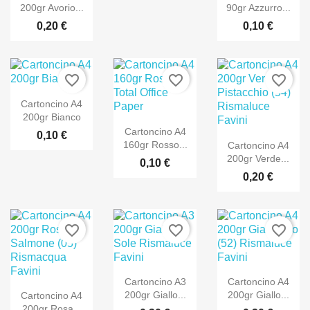
200gr Avorio...
90gr Azzurro...
0,20 €
0,10 €
favorite_border
favorite_border
favorite_border
Cartoncino A4
200gr Bianco
Cartoncino A4
0,10 €
160gr Rosso...
Cartoncino A4
200gr Verde...
0,10 €
0,20 €
favorite_border
favorite_border
favorite_border
Cartoncino A3
Cartoncino A4
200gr Giallo...
200gr Giallo...
Cartoncino A4
200gr Rosa...