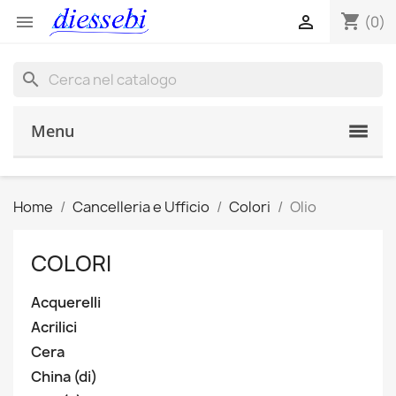
shopping_cart


(0)
search
Menu
Home
Cancelleria e Ufficio
Colori
Olio
COLORI
Acquerelli
Acrilici
Cera
China (di)