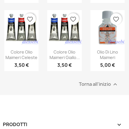
favorite_border
favorite_border
favorite_border
Colore Olio
Colore Olio
Olio Di Lino
Maimeri Celeste
Maimeri Giallo...
Maimeri
3,50 €
3,50 €
5,00 €
Torna all'inizio

PRODOTTI
