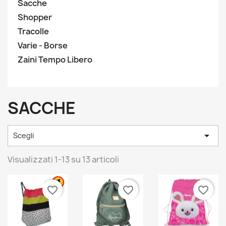
Sacche
Shopper
Tracolle
Varie - Borse
Zaini Tempo Libero
SACCHE

Scegli
Visualizzati 1-13 su 13 articoli
favorite_border
favorite_border
favorite_border