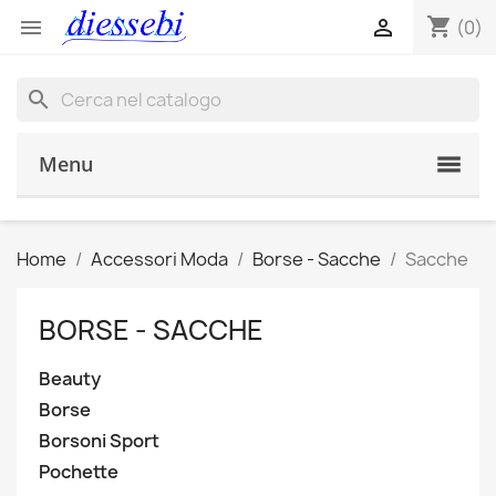
shopping_cart


(0)
search
Menu
Home
Accessori Moda
Borse - Sacche
Sacche
BORSE - SACCHE
Beauty
Borse
Borsoni Sport
Pochette