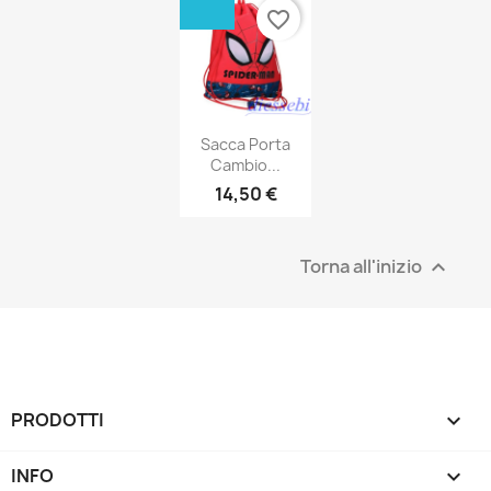
favorite_border
Sacca Porta
Cambio...
14,50 €
Torna all'inizio

PRODOTTI

INFO
