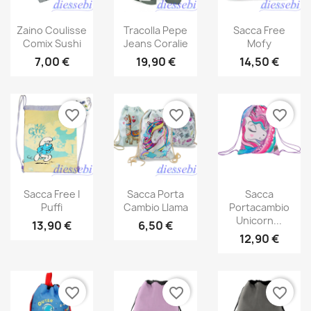
Zaino Coulisse
Tracolla Pepe
Sacca Free
Comix Sushi
Jeans Coralie
Mofy
7,00 €
19,90 €
14,50 €
favorite_border
favorite_border
favorite_border
Sacca Free I
Sacca Porta
Sacca
Puffi
Cambio Llama
Portacambio
Unicorn...
13,90 €
6,50 €
12,90 €
favorite_border
favorite_border
favorite_border