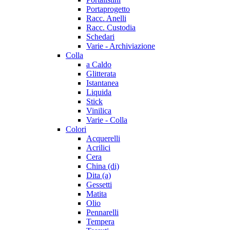
Portaprogetto
Racc. Anelli
Racc. Custodia
Schedari
Varie - Archiviazione
Colla
a Caldo
Glitterata
Istantanea
Liquida
Stick
Vinilica
Varie - Colla
Colori
Acquerelli
Acrilici
Cera
China (di)
Dita (a)
Gessetti
Matita
Olio
Pennarelli
Tempera