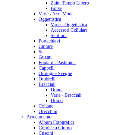
Zaini Tempo Libero
Borse
Varie - Acc. Moda
Oggettistica
Varie - Oggettistica
Accessori Cellulari
Scrittura
Portachiavi
Cinture
Set
Guanti
Foulard - Pashmina
Cappelli
Orologi e Sveglie
Ombrelli
Bracciali
Donna
Varie - Bracciali
Uomo
Collane
Orecchini
Arredamento
Album Fotografici
Cornice a Giorno
Cuscini