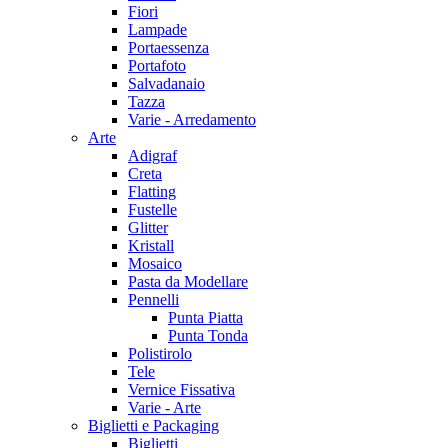
Fiori
Lampade
Portaessenza
Portafoto
Salvadanaio
Tazza
Varie - Arredamento
Arte
Adigraf
Creta
Flatting
Fustelle
Glitter
Kristall
Mosaico
Pasta da Modellare
Pennelli
Punta Piatta
Punta Tonda
Polistirolo
Tele
Vernice Fissativa
Varie - Arte
Biglietti e Packaging
Biglietti