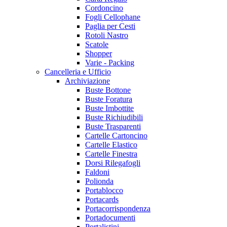
Cordoncino
Fogli Cellophane
Paglia per Cesti
Rotoli Nastro
Scatole
Shopper
Varie - Packing
Cancelleria e Ufficio
Archiviazione
Buste Bottone
Buste Foratura
Buste Imbottite
Buste Richiudibili
Buste Trasparenti
Cartelle Cartoncino
Cartelle Elastico
Cartelle Finestra
Dorsi Rilegafogli
Faldoni
Polionda
Portablocco
Portacards
Portacorrispondenza
Portadocumenti
Portalistini