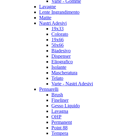
Varie - Gomme
Lavagne
Lente Ingrandimento
Matite
Nastri Adesivi
19x33
Colorato
19x66
50x66
Biadesivo
Dispenser
Eliografico
Isolante
Mascheratura
Telato
Varie - Nastri Adesivi
Pennarelli
Brush
Fineliner
Gesso Liquido
Lavagna
OHP
Permanent
Point 88
Tempera