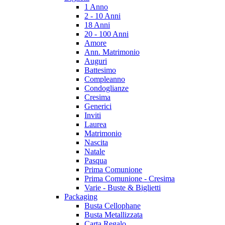
1 Anno
2 - 10 Anni
18 Anni
20 - 100 Anni
Amore
Ann. Matrimonio
Auguri
Battesimo
Compleanno
Condoglianze
Cresima
Generici
Inviti
Laurea
Matrimonio
Nascita
Natale
Pasqua
Prima Comunione
Prima Comunione - Cresima
Varie - Buste & Biglietti
Packaging
Busta Cellophane
Busta Metallizzata
Carta Regalo