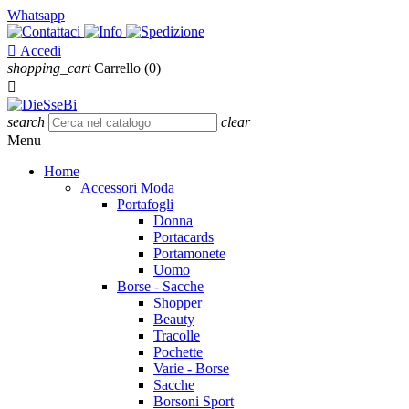
Whatsapp

Accedi
shopping_cart
Carrello
(0)

search
clear
Menu
Home
Accessori Moda
Portafogli
Donna
Portacards
Portamonete
Uomo
Borse - Sacche
Shopper
Beauty
Tracolle
Pochette
Varie - Borse
Sacche
Borsoni Sport