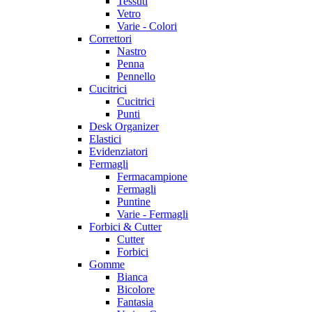
Tessuti
Vetro
Varie - Colori
Correttori
Nastro
Penna
Pennello
Cucitrici
Cucitrici
Punti
Desk Organizer
Elastici
Evidenziatori
Fermagli
Fermacampione
Fermagli
Puntine
Varie - Fermagli
Forbici & Cutter
Cutter
Forbici
Gomme
Bianca
Bicolore
Fantasia