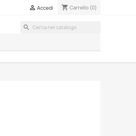
shopping_cart

Carrello
(0)
Accedi
search