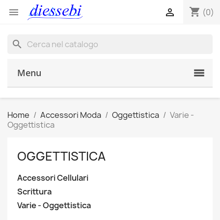
shopping_cart


(0)
search
Menu
Home
Accessori Moda
Oggettistica
Varie -
Oggettistica
OGGETTISTICA
Accessori Cellulari
Scrittura
Varie - Oggettistica