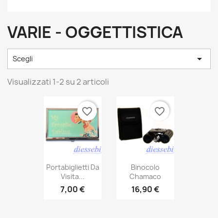
VARIE - OGGETTISTICA

Scegli
Visualizzati 1-2 su 2 articoli
favorite_border
favorite_border
Portabiglietti Da
Binocolo
Visita...
Chamaco
7,00 €
16,90 €