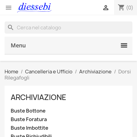
shopping_cart


(0)
search
Menu
Home
Cancelleria e Ufficio
Archiviazione
Dorsi
Rilegafogli
ARCHIVIAZIONE
Buste Bottone
Buste Foratura
Buste Imbottite
Buste Richiudibili