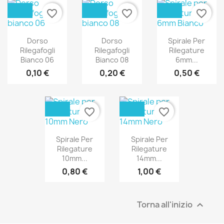
favorite_border
favorite_border
favorite_border
Dorso
Dorso
Spirale Per
Rilegafogli
Rilegafogli
Rilegature
Bianco 06
Bianco 08
6mm...
0,10 €
0,20 €
0,50 €
favorite_border
favorite_border
Spirale Per
Spirale Per
Rilegature
Rilegature
10mm...
14mm...
0,80 €
1,00 €
Torna all'inizio
