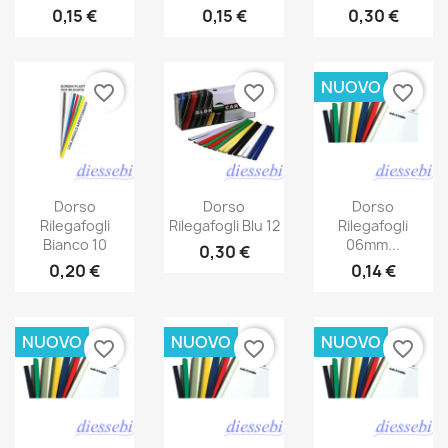
0,15 €
0,15 €
0,30 €
NUOVO
favorite_border
favorite_border
favorite_border
Dorso
Dorso
Dorso
Rilegafogli
Rilegafogli Blu 12
Rilegafogli
Bianco 10
06mm...
0,30 €
0,20 €
0,14 €
NUOVO
NUOVO
NUOVO
favorite_border
favorite_border
favorite_border