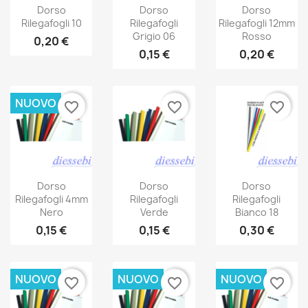
Dorso
Dorso
Dorso
Rilegafogli 10
Rilegafogli
Rilegafogli 12mm
Grigio 06
Rosso
0,20 €
0,15 €
0,20 €
NUOVO
favorite_border
favorite_border
favorite_border
Dorso
Dorso
Dorso
Rilegafogli 4mm
Rilegafogli
Rilegafogli
Nero
Verde
Bianco 18
0,15 €
0,15 €
0,30 €
NUOVO
NUOVO
NUOVO
favorite_border
favorite_border
favorite_border