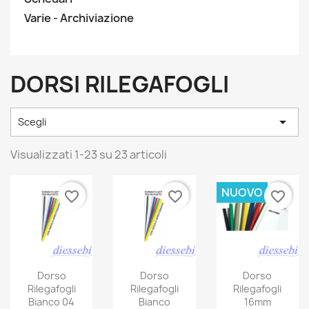
Varie - Archiviazione
DORSI RILEGAFOGLI

Scegli
Visualizzati 1-23 su 23 articoli
NUOVO
favorite_border
favorite_border
favorite_border
Dorso
Dorso
Dorso
Rilegafogli
Rilegafogli
Rilegafogli
Bianco 04
Bianco
16mm