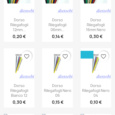
Dorso
Dorso
Dorso
Rilegafogli
Rilegafogli
Rilegafogli
12mm...
06mm...
16mm Nero
0,20 €
0,14 €
0,30 €
favorite_border
favorite_border
favorite_border
Dorso
Dorso
Dorso
Rilegafogli
Rilegafogli Nero
Rilegafogli Nero
Bianco 12
06
04
0,30 €
0,15 €
0,10 €