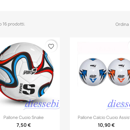
o 16 prodotti.
Ordina 
favorite_border
Anteprima
Anteprima


Pallone Cuoio Snake
Pallone Calcio Cuoio Assist
7,50 €
10,90 €