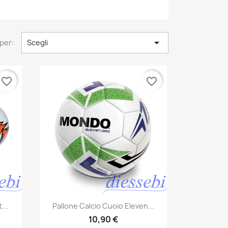

per:
Scegli
favorite_border
favorite_border
Anteprima

...
Pallone Calcio Cuoio Eleven...
10,90 €