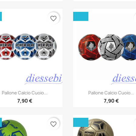
favorite_border
Anteprima
Anteprima


Pallone Calcio Cuoio...
Pallone Calcio Cuoio...
7,90 €
7,90 €
favorite_border