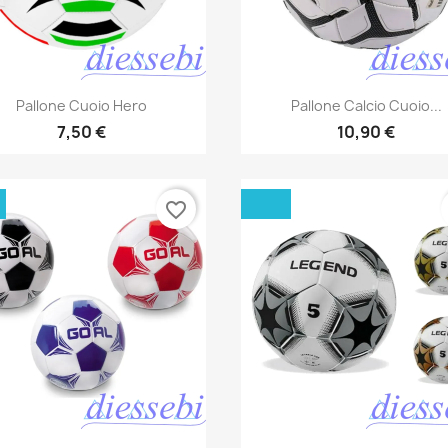
Anteprima
Anteprima


Pallone Cuoio Hero
Pallone Calcio Cuoio...
7,50 €
10,90 €
favorite_border