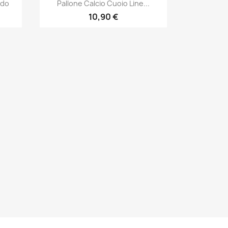
Anteprima

ndo
Pallone Calcio Cuoio Line...
10,90 €