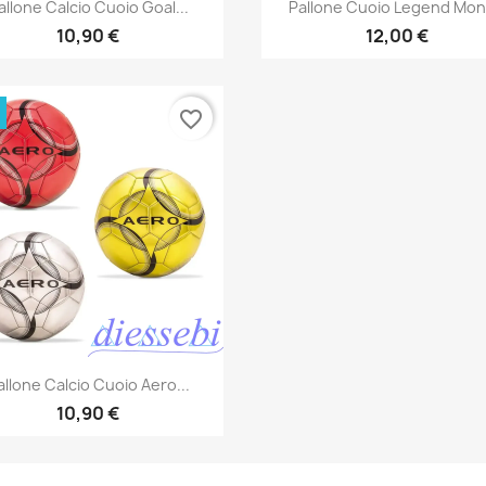
Anteprima
Anteprima


allone Calcio Cuoio Goal...
Pallone Cuoio Legend Mo
10,90 €
12,00 €
favorite_border
Anteprima

allone Calcio Cuoio Aero...
10,90 €