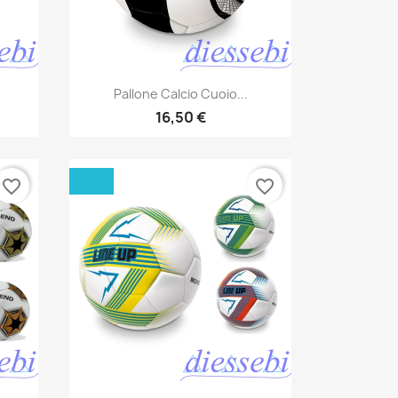
Anteprima

Pallone Calcio Cuoio...
16,50 €
favorite_border
favorite_border