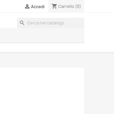
shopping_cart

Carrello
(0)
Accedi
search