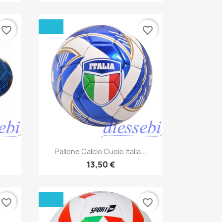
favorite_border
favorite_border
Anteprima

Pallone Calcio Cuoio Italia...
13,50 €
favorite_border
favorite_border