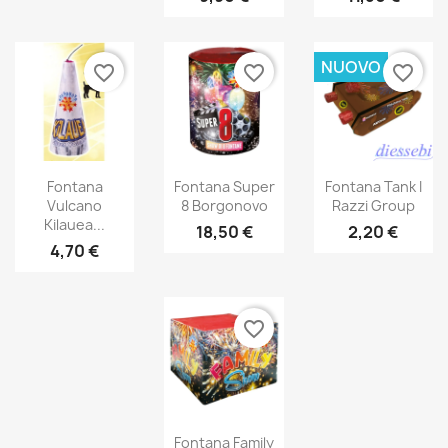
NUOVO
favorite_border
favorite_border
favorite_border
Fontana
Fontana Super
Fontana Tank I
Vulcano
8 Borgonovo
Razzi Group
Kilauea...
18,50 €
2,20 €
4,70 €
favorite_border
Fontana Family