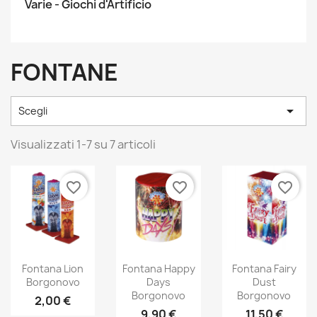
Varie - Giochi d'Artificio
FONTANE

Scegli
Visualizzati 1-7 su 7 articoli
favorite_border
favorite_border
favorite_border
Fontana Lion
Fontana Happy
Fontana Fairy
Borgonovo
Days
Dust
Borgonovo
Borgonovo
2,00 €
9,90 €
11,50 €