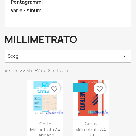
Pentagrammi
Varie - Album
MILLIMETRATO

Scegli
Visualizzati 1-2 su 2 articoli
favorite_border
favorite_border
Carta
Carta
Millimetrata A4
Millimetrata A4
Fabriano
TQ