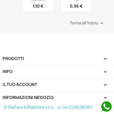
1,10 €
0,95 €
Torna all'inizio

PRODOTTI

INFO

IL TUO ACCOUNT

INFORMAZIONI NEGOZIO
keyboard_arrow_down
Di Stefano & Bellafiore s.n.c. - p. iva 01286360811