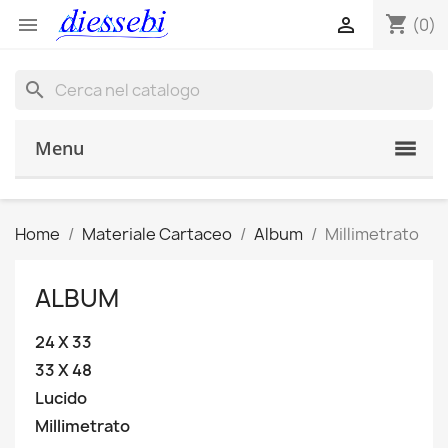
shopping_cart


(0)
search
Menu
Home
Materiale Cartaceo
Album
Millimetrato
ALBUM
24 X 33
33 X 48
Lucido
Millimetrato