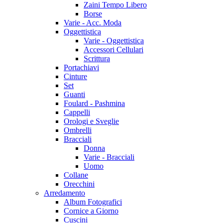
Zaini Tempo Libero
Borse
Varie - Acc. Moda
Oggettistica
Varie - Oggettistica
Accessori Cellulari
Scrittura
Portachiavi
Cinture
Set
Guanti
Foulard - Pashmina
Cappelli
Orologi e Sveglie
Ombrelli
Bracciali
Donna
Varie - Bracciali
Uomo
Collane
Orecchini
Arredamento
Album Fotografici
Cornice a Giorno
Cuscini