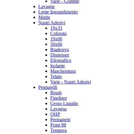
Varie - Gomme
Lavagne
Lente Ingrandimento
Matite
Nastri Adesivi
19x33
Colorato
19x66
50x66
Biadesivo
Dispenser
Eliografico
Isolante
Mascheratura
Telato
Varie - Nastri Adesivi
Pennarelli
Brush
Fineliner
Gesso Liquido
Lavagna
OHP
Permanent
Point 88
Tempera