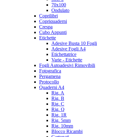
70x100
Ondulato
Coprilibri
Copriquaderni
Crespa
Cubo Appunti
Etichette
Adesive Busta 10 Fogli
Adesive Fogli A4
Etichettatrice
Varie - Etichette
Fogli Autoadesivi Rimovibili
Fotografica
Pergamena
Protocollo
Quaderni A4
Rig. A
Rig. B
Rig. C
Rig. Q
Rig. 1R
Rig. 5mm
Rig. 10mm
Blocco Ricambi
Cartonati