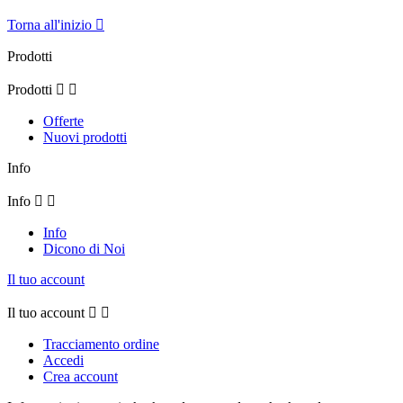
Torna all'inizio

Prodotti
Prodotti


Offerte
Nuovi prodotti
Info
Info


Info
Dicono di Noi
Il tuo account
Il tuo account


Tracciamento ordine
Accedi
Crea account