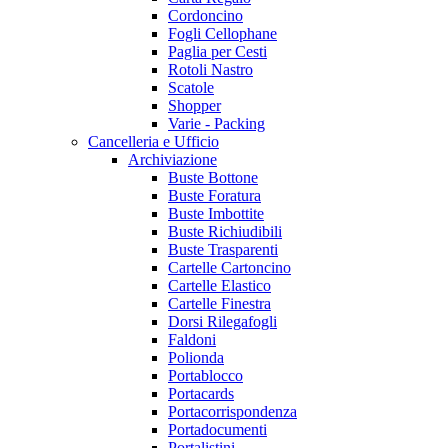
Cordoncino
Fogli Cellophane
Paglia per Cesti
Rotoli Nastro
Scatole
Shopper
Varie - Packing
Cancelleria e Ufficio
Archiviazione
Buste Bottone
Buste Foratura
Buste Imbottite
Buste Richiudibili
Buste Trasparenti
Cartelle Cartoncino
Cartelle Elastico
Cartelle Finestra
Dorsi Rilegafogli
Faldoni
Polionda
Portablocco
Portacards
Portacorrispondenza
Portadocumenti
Portalistini