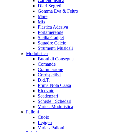
Cartellonistica
Diari Segreti
Gomma Eva & Feltro
Mare
Mix
Plastica Adesiva
Portamerende
Sicilia Gadget
Squadre Calcio
Strumenti Musicali
Modulistica
Buoni di Consegna
Comande
Commissione
Corrispettivi
D.d.T.
Prima Nota Cassa
Ricevute
Scadenzari
Schede - Schedari
Varie - Modulistica
Palloni
Cuoio
Leggeri
Varie - Palloni