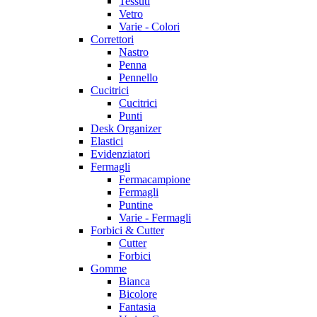
Tessuti
Vetro
Varie - Colori
Correttori
Nastro
Penna
Pennello
Cucitrici
Cucitrici
Punti
Desk Organizer
Elastici
Evidenziatori
Fermagli
Fermacampione
Fermagli
Puntine
Varie - Fermagli
Forbici & Cutter
Cutter
Forbici
Gomme
Bianca
Bicolore
Fantasia