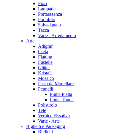
Fiori
Lampade
Portaessenza
Portafoto
Salvadanaio
Tazza
Varie - Arredamento
Arte
Adigraf
Creta
Flatting
Fustelle
Glitter
Kristall
Mosaico
Pasta da Modellare
Pennelli
Punta Piatta
Punta Tonda
Polistirolo
Tele
Vernice Fissativa
Varie - Arte
Biglietti e Packaging
Biglietti