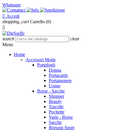
Whatsapp

Accedi
shopping_cart
Carrello
(0)

search
clear
Menu
Home
Accessori Moda
Portafogli
Donna
Portacards
Portamonete
Uomo
Borse - Sacche
Shopper
Beauty
Tracolle
Pochette
Varie - Borse
Sacche
Borsoni Sport