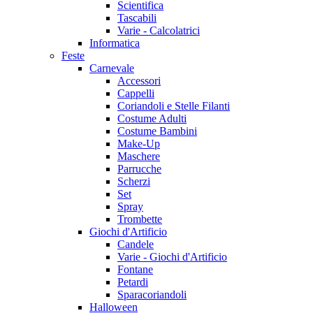
Scientifica
Tascabili
Varie - Calcolatrici
Informatica
Feste
Carnevale
Accessori
Cappelli
Coriandoli e Stelle Filanti
Costume Adulti
Costume Bambini
Make-Up
Maschere
Parrucche
Scherzi
Set
Spray
Trombette
Giochi d'Artificio
Candele
Varie - Giochi d'Artificio
Fontane
Petardi
Sparacoriandoli
Halloween