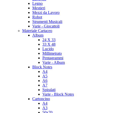
Legno
Mestieri
Mezzi da Lavoro
Robot
Strumenti Musicali
Varie - Giocattoli
Materiale Cartaceo
Album
24 X 33
33 X 48
Lucido
Millimetrato
Pentagrammi
Varie - Album
Block Notes
A4
A5
A6
A7
Spiralati
Varie - Block Notes
Cartoncino
A4
A3
50x70