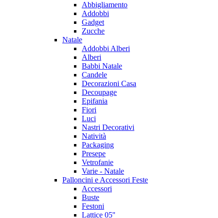
Abbigliamento
Addobbi
Gadget
Zucche
Natale
Addobbi Alberi
Alberi
Babbi Natale
Candele
Decorazioni Casa
Decoupage
Epifania
Fiori
Luci
Nastri Decorativi
Natività
Packaging
Presepe
Vetrofanie
Varie - Natale
Palloncini e Accessori Feste
Accessori
Buste
Festoni
Lattice 05''