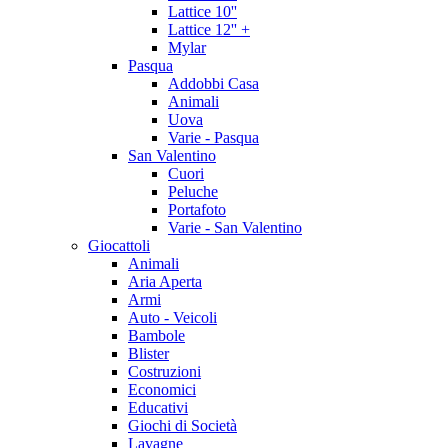
Lattice 10''
Lattice 12'' +
Mylar
Pasqua
Addobbi Casa
Animali
Uova
Varie - Pasqua
San Valentino
Cuori
Peluche
Portafoto
Varie - San Valentino
Giocattoli
Animali
Aria Aperta
Armi
Auto - Veicoli
Bambole
Blister
Costruzioni
Economici
Educativi
Giochi di Società
Lavagne