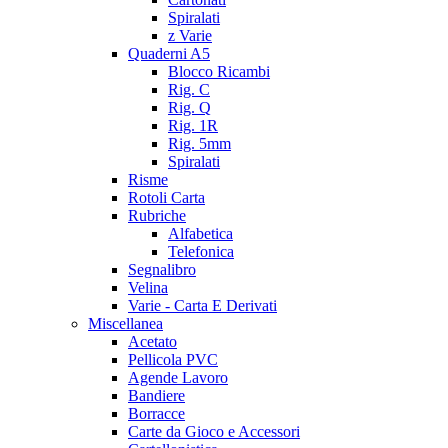
Spiralati
z Varie
Quaderni A5
Blocco Ricambi
Rig. C
Rig. Q
Rig. 1R
Rig. 5mm
Spiralati
Risme
Rotoli Carta
Rubriche
Alfabetica
Telefonica
Segnalibro
Velina
Varie - Carta E Derivati
Miscellanea
Acetato
Pellicola PVC
Agende Lavoro
Bandiere
Borracce
Carte da Gioco e Accessori