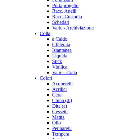
Portaprogetto
Racc. Anelli
Racc. Custodia
Schedari
Varie - Archiviazione
Colla
a Caldo
Glitterata
Istantanea
Liquida
Stick
Vinilica
Varie - Colla
Colori
Acquerelli
Acrilici
Cera
China (di)
Dita (a)
Gessetti
Matita
Olio
Pennarelli
Tempera