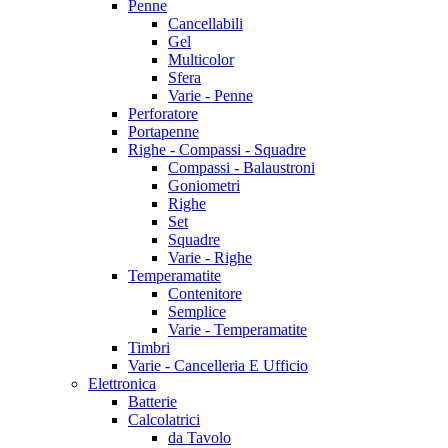
Penne
Cancellabili
Gel
Multicolor
Sfera
Varie - Penne
Perforatore
Portapenne
Righe - Compassi - Squadre
Compassi - Balaustroni
Goniometri
Righe
Set
Squadre
Varie - Righe
Temperamatite
Contenitore
Semplice
Varie - Temperamatite
Timbri
Varie - Cancelleria E Ufficio
Elettronica
Batterie
Calcolatrici
da Tavolo