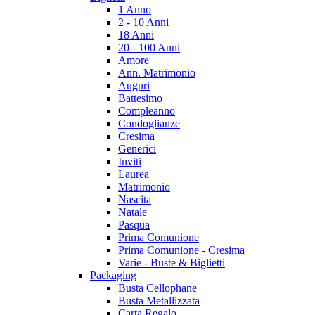
1 Anno
2 - 10 Anni
18 Anni
20 - 100 Anni
Amore
Ann. Matrimonio
Auguri
Battesimo
Compleanno
Condoglianze
Cresima
Generici
Inviti
Laurea
Matrimonio
Nascita
Natale
Pasqua
Prima Comunione
Prima Comunione - Cresima
Varie - Buste & Biglietti
Packaging
Busta Cellophane
Busta Metallizzata
Carta Regalo